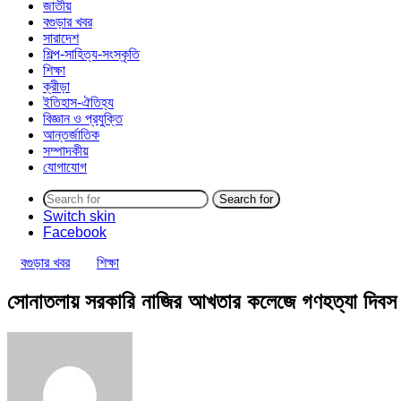
জাতীয়
বগুড়ার খবর
সারাদেশ
শিল্প-সাহিত্য-সংস্কৃতি
শিক্ষা
ক্রীড়া
ইতিহাস-ঐতিহ্য
বিজ্ঞান ও প্রযুক্তি
আন্তর্জাতিক
সম্পাদকীয়
যোগাযোগ
Search for
Switch skin
Facebook
বগুড়ার খবর
শিক্ষা
সোনাতলায় সরকারি নাজির আখতার কলেজে গণহত্যা দিবস