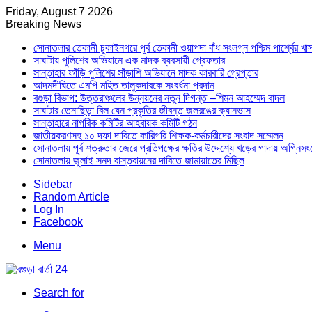
Friday, August 7 2026
Breaking News
সোনাতলার তেকানী চুকাইনগরে পূর্ব তেকানী ওয়াপদা বাঁধ সংলগ্ন পশ্চিম পার্শ্বের খ
সাঘাটায় পুলিশের অভিযানে এক মাদক ব্যবসায়ী গ্রেফতার
সান্তাহার ফাঁড়ি পুলিশের সাঁড়াশি অভিযানে মাদক কারবারি গ্রেপ্তার
আদমদীঘিতে এমপি মহিত তালুকদারকে সংবর্ধনা প্রদান
বগুড়া বিভাগ: উত্তরাঞ্চলের উন্নয়নের নতুন দিগন্ত –শিমন আহম্মেদ বাদল
সাঘাটার তেনাছিড়া বিল যেন প্রকৃতির জীবন্ত জলরঙের ক্যানভাস
সান্তাহারে নাগরিক কমিটির আহবায়ক কমিটি গঠন
জাতীয়করণসহ ১০ দফা দাবিতে কারিগরি শিক্ষক-কর্মচারীদের সংবাদ সম্মেলন
সোনাতলায় পূর্ব শত্রুতার জেরে প্রতিপক্ষের ক্ষতির উদ্দেশ্যে খড়ের গাদায় অগ্নিস
সোনাতলায় জুলাই সনদ বাস্তবায়নের দাবিতে জামায়াতের মিছিল
Sidebar
Random Article
Log In
Facebook
Menu
Search for