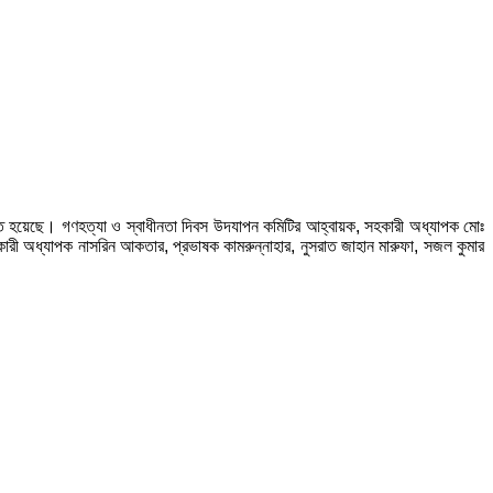
ঠিত হয়েছে। গণহত্যা ও স্বাধীনতা দিবস উদযাপন কমিটির আহ্বায়ক, সহকারী অধ্যাপক মোঃ
ারী অধ্যাপক নাসরিন আকতার, প্রভাষক কামরুন্নাহার, নুসরাত জাহান মারুফা, সজল কুমার