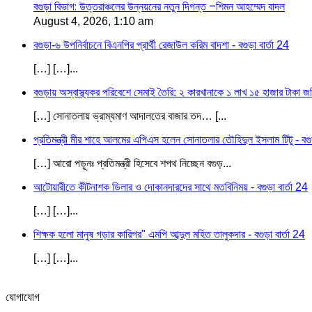
বগুড়া বিভাগ: উত্তরাঞ্চলের উন্নয়নের নতুন দিগন্ত –শিমন আহম্মেদ বাদল
August 4, 2026, 1:10 am
বগুড়া-৬ উপনির্বাচনে বিএনপির প্রার্থী রেজাউল করিম বাদশা - বগুড়া বার্তা 24
[…] […]...
বগুড়ায় অস্বাস্থ্যকর পরিবেশে সেমাই তৈরি: ২ কারখানাকে ১ লাখ ১৫ হাজার টাকা জরি
[…] সোনাতলায় ভ্রাম্যমাণ আদালতের বাজার তদ… [...
প্রতিমন্ত্রী মীর শাহে আলমের এপিএস হলেন সোনাতলার তৌহিদুল ইসলাম টিটু - বগুড়
[…] আরো পড়ূনঃ প্রতিমন্ত্রী হিসেবে শপথ নিচ্ছেন বগুড়...
আটোয়ারীতে কীটনাশক ডিলার ও দোকানদারদের সাথে মতবিনিময় - বগুড়া বার্তা 24
[…] […]...
শিক্ষক হলো মানুষ গড়ার কারিগর" এমপি আব্দুল মহিত তালুকদার - বগুড়া বার্তা 24
[…] […]...
যোগাযোগ