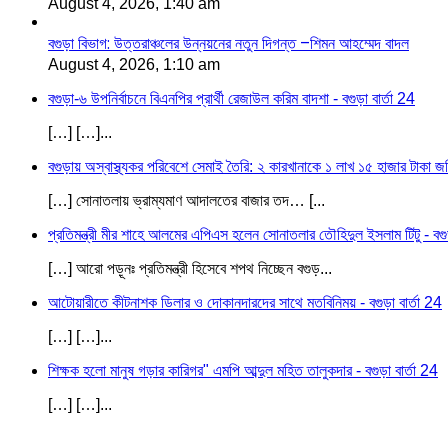
August 4, 2026, 1:40 am
বগুড়া বিভাগ: উত্তরাঞ্চলের উন্নয়নের নতুন দিগন্ত –শিমন আহম্মেদ বাদল
August 4, 2026, 1:10 am
বগুড়া-৬ উপনির্বাচনে বিএনপির প্রার্থী রেজাউল করিম বাদশা - বগুড়া বার্তা 24
[…] […]...
বগুড়ায় অস্বাস্থ্যকর পরিবেশে সেমাই তৈরি: ২ কারখানাকে ১ লাখ ১৫ হাজার টাকা জরি
[…] সোনাতলায় ভ্রাম্যমাণ আদালতের বাজার তদ… [...
প্রতিমন্ত্রী মীর শাহে আলমের এপিএস হলেন সোনাতলার তৌহিদুল ইসলাম টিটু - বগুড়
[…] আরো পড়ূনঃ প্রতিমন্ত্রী হিসেবে শপথ নিচ্ছেন বগুড়...
আটোয়ারীতে কীটনাশক ডিলার ও দোকানদারদের সাথে মতবিনিময় - বগুড়া বার্তা 24
[…] […]...
শিক্ষক হলো মানুষ গড়ার কারিগর" এমপি আব্দুল মহিত তালুকদার - বগুড়া বার্তা 24
[…] […]...