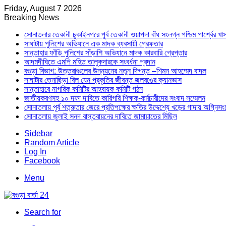
Friday, August 7 2026
Breaking News
সোনাতলার তেকানী চুকাইনগরে পূর্ব তেকানী ওয়াপদা বাঁধ সংলগ্ন পশ্চিম পার্শ্বের খ
সাঘাটায় পুলিশের অভিযানে এক মাদক ব্যবসায়ী গ্রেফতার
সান্তাহার ফাঁড়ি পুলিশের সাঁড়াশি অভিযানে মাদক কারবারি গ্রেপ্তার
আদমদীঘিতে এমপি মহিত তালুকদারকে সংবর্ধনা প্রদান
বগুড়া বিভাগ: উত্তরাঞ্চলের উন্নয়নের নতুন দিগন্ত –শিমন আহম্মেদ বাদল
সাঘাটার তেনাছিড়া বিল যেন প্রকৃতির জীবন্ত জলরঙের ক্যানভাস
সান্তাহারে নাগরিক কমিটির আহবায়ক কমিটি গঠন
জাতীয়করণসহ ১০ দফা দাবিতে কারিগরি শিক্ষক-কর্মচারীদের সংবাদ সম্মেলন
সোনাতলায় পূর্ব শত্রুতার জেরে প্রতিপক্ষের ক্ষতির উদ্দেশ্যে খড়ের গাদায় অগ্নিস
সোনাতলায় জুলাই সনদ বাস্তবায়নের দাবিতে জামায়াতের মিছিল
Sidebar
Random Article
Log In
Facebook
Menu
Search for