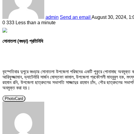
admin
Send an email
August 30, 2024, 1
0
333
Less than a minute
সোনাতলা (বগুড়া) প্রতিনিধি
বৃহস্পতিবার দুপুরে বগুড়ার সোনাতলা উপজেলা পরিষদের একটি পুকুরে পোনামাছ অবমুক্ত ক
আরিফুজ্জামান, ভ্যাটের্নারি সার্জন মোস্তফা কামাল, উপজেলা প্রকৌশলী মাহবুবুল হক, মৎস্য স
রহমান রনি, উপজেলা ছাত্রদলের সভাপতি সাজ্জাদুর রহমান চাঁদ, পৌর ছাত্রদলের সভ
অবমুক্ত করা হয়।
PhotoCard