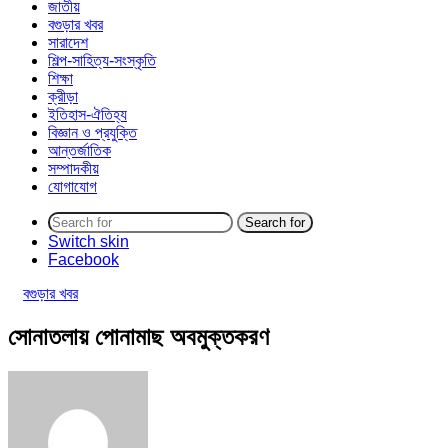
জাতীয়
বগুড়ার খবর
সারাদেশ
শিল্প-সাহিত্য-সংস্কৃতি
শিক্ষা
ক্রীড়া
ইতিহাস-ঐতিহ্য
বিজ্ঞান ও প্রযুক্তি
আন্তর্জাতিক
সম্পাদকীয়
যোগাযোগ
Search for
Switch skin
Facebook
বগুড়ার খবর
সোনাতলায় পোনামাছ অবমুক্তকরণ