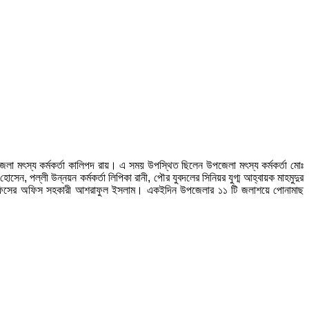
জেলা মৎস্য কর্মকর্তা কালিপদ রায়। এ সময় উপস্থিত ছিলেন উপজেলা মৎস্য কর্মকর্তা মোঃ
র হোসেন, পল্লী উন্নয়ন কর্মকর্তা লিপিকা রানী, পৌর যুবদলের সিনিয়র যুগ্ম আহ্বায়ক মাহমুদুর
ৎস্য অফিসের অফিস সহকারী আশরাফুল ইসলাম। একইদিন উপজেলার ১১ টি জলাশয়ে পোনামাছ