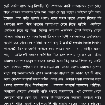
m
ছোট্ট একটা গ্রামে জন্ম নিয়েছি। ইট -পাথরের নগরী ভালোভাবে চেনা নেই।
a
শহর -বন্দরে যাতায়াত খুবই কম। তবুও যে স্বপ্ন বহুদূর। তাইতো ছুটে চলা।
i
টুয়েলভ পাশ পর্যন্ত গ্রামেই থাকা। মাঝে মাঝে শহরে যেতাম নিজের বই
l
প্রকাশের জন্য। কিন্তু শহরের আবহাওয়া মেনে নিতে পারিনি। একদিকে
এডমিশন নিয়ে বহু চিন্তা। বিভিন্ন জায়গায় এডমিশন টেস্ট দিলাম। মেইল
আসলো ভারতের সুনামধন্য বিদ্যাপীঠ বানারস হিন্দু বিশ্ববিদ্যালয়ে এডমিশনের
সুযোগ হয়ে গেছে। কোন চিন্তা -ভাবনা ছাড়াই এডমিট হওয়ার সিদ্ধান্ত নিলাম।
পাসপোর্ট, ভিসাও জরুরি ভিত্তিতে হয়ে গেছে। বাবা – মা , আত্মীয়-স্বজন,
পাড়া – প্রতিবেশী সকলের আশির্বাদ নিয়ে চলে গেলাম দূর প্রবাসে। যদিও
আমাদের দেশের মানুষ ভারতকে কাছেই বলে। কিন্তু ভারত বিশাল বড় একটা
দেশ। যেখানে পৌঁছা সবার পক্ষে সম্ভব নয়। ভারত বলতে আমাদের দেশের
মানুষ শুধু কলকাতাকেই বুঝে। কলকাতার বাইরেও যে আরও ২৭ টি রাজ্য
আছে সেগুলো সম্পর্কে কারো সঠিক ধারণা নেই। আমার গন্তব্য ভারতের উত্তর
প্রদেশ বানারস হিন্দু বিশ্ববিদ্যালয় । বানারস সম্পর্কে অনেকেই পরিচিত।
আমাদের মেয়েরা বেনারসী শাড়ি পড়তে ভালোবাসে। এই বেনারস থেকে
বেনারসী শাড়ি তৈরি হয়। ভারত উপমহাদেশের সবচেয়ে জনপ্রিয় শাড়ি
বেনারসী শাড়ি। একই সাথে শহর টি পাঁচ হাজার বছরের পুরনো। ভারতের