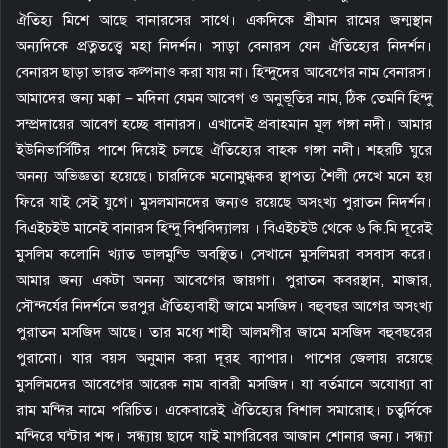
ঐতিহ্য মিশে আছে বানারসের সাথে। একদিকে শ্রীমান রামের জন্মস্থান
অন্যদিকে প্রত্নতত্ত্বে মহা নিদর্শন। সাড়া বেনারস যেন ঐতিহ্যের নিদর্শন।
বেনারস ছাড়া ভারত কল্পনাও করা যায় না। হিন্দুদের আবেগের নাম বেনারস।
আমাদের জন্য মক্কা – মদিনা যেমন আবেগ ও অনুভূতির নাম, ঠিক তেমনি হিন্দু
সম্প্রদায়ের আবেগ হচ্ছে বানারস। এখানেই প্রবাহমান মূল গঙ্গা নদী। আমার
ইউনিভার্সিটির পাশে দিয়েই চলছে ঐতিহ্যের বাহক গঙ্গা নদী। শহরটি ঘুরে
অনন্য অভিজ্ঞতা হয়েছে। চারদিকে মনোমুগ্ধকর স্থাপত্য শৈলী দেখে মনে হয়
ফিরে যাই সেই যুগে। মুসলমানদের জন্যও রয়েছে অসংখ্য পুরাতন নিদর্শন।
বিএইচইউ মানেই বানারস হিন্দু বিশ্ববিদ্যালয় । বিএইচইউ থেকে ৬ কি.মি দূরেই
মুসলিম কলোনি খ্যাত ডালমুন্ডি অবস্থিত। সেখানে মুসলিমরা বসবাস করে।
আমার জন্য একটা অনন্য আবেগের জায়গা। পুরাতন কবরস্থান, মাজার,
সৌন্দর্যের নিদর্শনে ভরপুর ঐতিহ্যবাহী জামে মসজিদ। বহুবছর আগের অসংখ্য
পুরাতন মসজিদ আছে। তার মধ্যে শাহী আলমগীর জামে মসজিদ বহুবছরের
পুরানো। যার বয়স অনুমান করা দূরহ ব্যাপার। পাশের জেলায় রয়েছে
মুসলিমদের আবেগের আরেক নাম বাবরী মসজিদ। যা বর্তমানে অযোধ্যা বা
রাম মন্দির নামে পরিচিত। একেবারেই ঐতিহ্যের বিশাল সমারোহ। চতুর্দিকে
মন্দিরে ঘন্টার শব্দ। সন্ধ্যায় ছাদে যাই মাগরিবের আজান শোনার জন্য। সন্ধ্যা