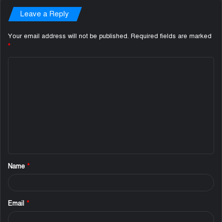
Leave a Reply
Your email address will not be published.
Required fields are marked
*
C
o
m
m
e
n
t
Name
*
*
Email
*