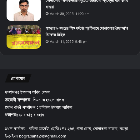
সোনাতলার আসাদুজ্জামান বুয়েটে ৩৬৬তম; স্বপ্নের পথে দুর্বার
যাত্রা
March 30, 2025, 11:20 am
মাগুরায় ৮ বছরের শিশু ধর্ষণের প্রতিবাদে সোনাতলায় বৈছাআ’র
বিক্ষোভ মিছিল
March 11, 2025, 9:46 pm
যোগাযোগ
সম্পাদকঃ
ইকবাল কবির লেমন
সহকারী সম্পাদক:
শিমন আহম্মেদ বাদল
প্রধান বার্তা সম্পাদক :
রবিউল ইসলাম শাকিল
প্রকাশকঃ
মোঃ আবু রায়হান
প্রধান কার্যালয় : রফিক মার্কেট, হোল্ডিং নং ২৬৪, থানা রোড, সোনাতলা বাজার, বগুড়া।
ই-মেইলঃ bograbarta24@gmail.com