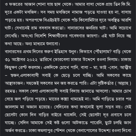
ও ফজরের আজান শোনা যায় ছাদ থেকে। আমার বাসা থেকে প্রায় তিন কি.মি.
দূরে একটা মসজিদ। সব সময় মসজিদে নামাজ পড়তে যাওয়া হয় না, বাসায়
পড়তে হয়। অপরপক্ষে বিএইচইউ থেকে পাঁচ কিলোমিটার দূরে অবস্থিত আরশি
ঘাট। যেখানেই রাম বসবাস করতো। বানারসের জনপ্রিয় ঘাট। আমি সচোখে
দেখেছি। অসংখ্য বিদেশি শিক্ষার্থীদের গবেষণার জায়গা। এই ঘাট নিয়ে বহু
কথা আছে। অন্য মাধ্যমে শুনাবো।
বানারসের প্রথম দিনের করুণ ইতিহাস শুনুন। কিভাবে পৌঁছালাম? বাড়ি থেকে
৩১ অক্টোবর ২০২২ তারিখে ভোরবেলা ঢাকার উদ্দেশে রওনা দিলাম। ঢাকায়
কিছুক্ষণ রেস্ট করলাম। একদিকে চোখে পানি, বাবা – মা, ভাই -বোন, আত্মীয়
– স্বজন,এলাকাবাসী সবাই কে ছেড়ে চলে যাচ্ছি। আমি সকলের কাছে
আস্থাভাজন। সহজেই সকলের মন জয় করতে পারি। এটা সৃষ্টিকর্তার ( আল্লাহ )
রহমত। সকাল বেলা এলাকাবাসী সবাই বিদায় জানাতে আসলো। আমার চোখ
বেয়ে জল গড়িয়ে পড়ছে। মায়ের কান্না থামছেই না। আমি গাড়িতে চরার পর
জানলাম মা অজ্ঞান হয়েছে। সেদিনের কথা কখনোই ভুলা সম্ভব নয়। যেই
ছেলেটা কোন দিন বাড়ির বাইরে থাকেনি, সেই ছেলেটা দূর প্রবাসে চলে
যাচ্ছে। সেদিন আমাকে সেই কষ্ট গুলো আটকাতে পারেনি, ছুটে চলছি জ্ঞান
অর্জন করতে। ঢাকা কমলাপুর স্টেশন থেকে বেনাপোলের উদ্দেশ্য রওনা দিবো