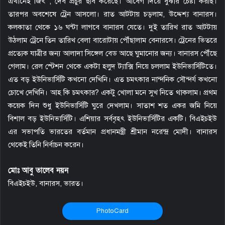
এখানেই জিৎ , দেব প্রচুর ছবি করেছে। আবেগ দিয়ে বুঝার চেষ্টা করছি।
তারপর অবশেষে ট্রেন আসলো। রাত আটটায় চড়লাম, উদ্দেশ্য বানারস।
কলকাতা থেকে ১৬ ঘন্টা লাগবে বানারস যেতে। দুই তারিখ রাত আটটায়
উঠলাম ট্রেনে তিন তারিখ বেলা বারোটায় পৌঁছালাম বেনারসে। ট্রেনের ভিতরে
প্রত্যেক যাত্রীর জন্য আলাদা সিঙ্গেল বেড আছে ঘুমানোর জন্য। বানারস পৌঁছে
গেলাম। রেল স্টেশন থেকে একটা হলুদ ট্যাক্সি নিয়ে চললাম ইউনিভার্সিটিতে।
এত বড় ইউনিভার্সিটি কখনো দেখিনি। এত চমৎকার নান্দনিক সৌন্দর্য কখনো
চোখে দেখিনি। আহ কি চমৎকার? একটু খোলা মনে সুখ নিতে থাকলাম। প্রথম
কয়েক দিন শুধু ইউনিভার্সিটি ঘুরে দেখলাম। সাতাশ শত একর জমি নিয়ে
বিশাল বড় ইউনিভার্সিটি। এশিয়ার সর্ববৃহৎ ইউনিভার্সিটির একটি। বিএইচইউ
এর সভাপতি ভারতের বর্তমান প্রধানমন্ত্রী শ্রীমান নরেন্দ্র মোদী। বানারস
থেকেই তিনি নির্বাচন করেন।
মোঃ আবু তালেব নয়ন
বিএইচইউ, বানারস, ভারত।
PhotoCard