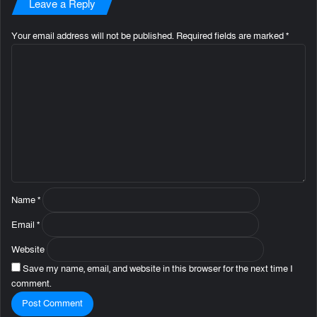
Leave a Reply
Your email address will not be published.
Required fields are marked
*
C
o
m
m
e
n
t
*
Name
*
Email
*
Website
Save my name, email, and website in this browser for the next time I
comment.