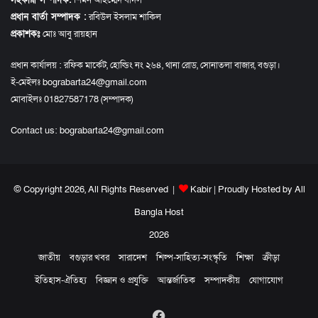
সহকারী সম্পাদক:
শিমন আহম্মেদ বাদল
প্রধান বার্তা সম্পাদক :
রবিউল ইসলাম শাকিল
প্রকাশকঃ
মোঃ আবু রায়হান
প্রধান কার্যালয় : রফিক মার্কেট, হোল্ডিং নং ২৬৪, থানা রোড, সোনাতলা বাজার, বগুড়া।
ই-মেইলঃ bograbarta24@gmail.com
মোবাইলঃ 01827587178 (সম্পাদক)
Contact us:
bograbarta24@gmail.com
© Copyright 2026, All Rights Reserved |
Kabir
| Proudly Hosted by
All
Bangla Host
2026
জাতীয়
বগুড়ার খবর
সারাদেশ
শিল্প-সাহিত্য-সংস্কৃতি
শিক্ষা
ক্রীড়া
ইতিহাস-ঐতিহ্য
বিজ্ঞান ও প্রযুক্তি
আন্তর্জাতিক
সম্পাদকীয়
যোগাযোগ
Facebook