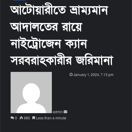
আটোয়ারীতে ভ্রাম্যমান
আদালতের রায়ে
নাইট্রোজেন ক্যান
সরবরাহকারীর জরিমানা
S
January 1, 2024, 7:13 pm
e
n
d
a
n
admin
e
0
980
Less than a minute
m
a
i