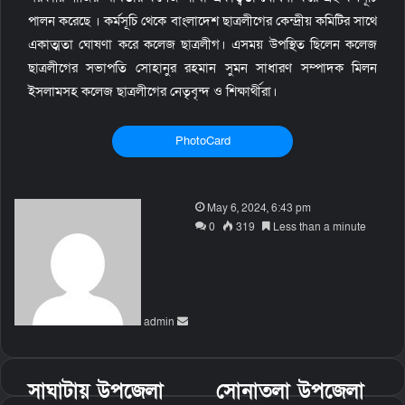
পালন করেছে । কর্মসূচি থেকে বাংলাদেশ ছাত্রলীগের কেন্দ্রীয় কমিটির সাথে
একাত্মতা ঘোষণা করে কলেজ ছাত্রলীগ। এসময় উপস্থিত ছিলেন কলেজ
ছাত্রলীগের সভাপতি সোহানুর রহমান সুমন সাধারণ সম্পাদক মিলন
ইসলামসহ কলেজ ছাত্রলীগের নেতৃবৃন্দ ও শিক্ষার্থীরা।
PhotoCard
S
May 6, 2024, 6:43 pm
e
0
319
Less than a minute
n
d
a
n
admin
e
m
a
i
সাঘাটায় উপজেলা
সোনাতলা উপজেলা
l