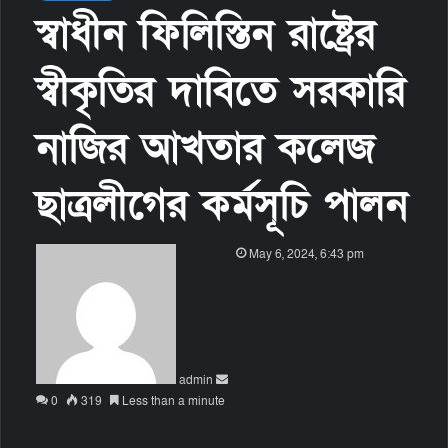
স্বাধীন ফিলিস্তিন রাষ্ট্রের
স্বীকৃতির দাবিতে সরকারি
নাজির আখতার কলেজ
ছাত্রলীগের কর্মসূচি পালন
S
May 6, 2024, 6:43 pm
e
n
d
a
n
admin
e
0
319
Less than a minute
m
a
i