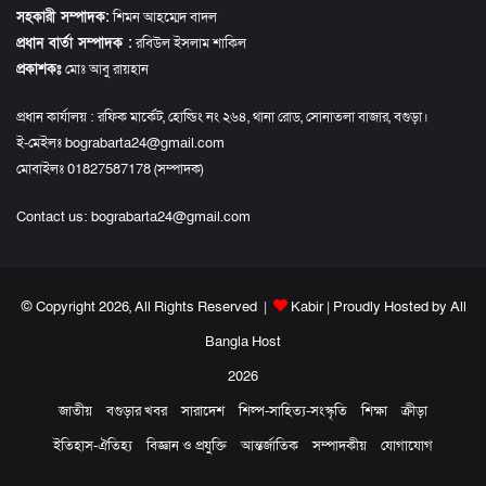
সহকারী সম্পাদক:
শিমন আহম্মেদ বাদল
প্রধান বার্তা সম্পাদক :
রবিউল ইসলাম শাকিল
প্রকাশকঃ
মোঃ আবু রায়হান
প্রধান কার্যালয় : রফিক মার্কেট, হোল্ডিং নং ২৬৪, থানা রোড, সোনাতলা বাজার, বগুড়া।
ই-মেইলঃ bograbarta24@gmail.com
মোবাইলঃ 01827587178 (সম্পাদক)
Contact us:
bograbarta24@gmail.com
© Copyright 2026, All Rights Reserved |
Kabir
| Proudly Hosted by
All
Bangla Host
2026
জাতীয়
বগুড়ার খবর
সারাদেশ
শিল্প-সাহিত্য-সংস্কৃতি
শিক্ষা
ক্রীড়া
ইতিহাস-ঐতিহ্য
বিজ্ঞান ও প্রযুক্তি
আন্তর্জাতিক
সম্পাদকীয়
যোগাযোগ