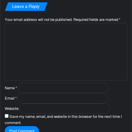
Leave a Reply
Your email address will not be published.
Required fields are marked
*
C
o
m
m
e
n
t
*
Name
*
Email
*
Website
Save my name, email, and website in this browser for the next time I
comment.