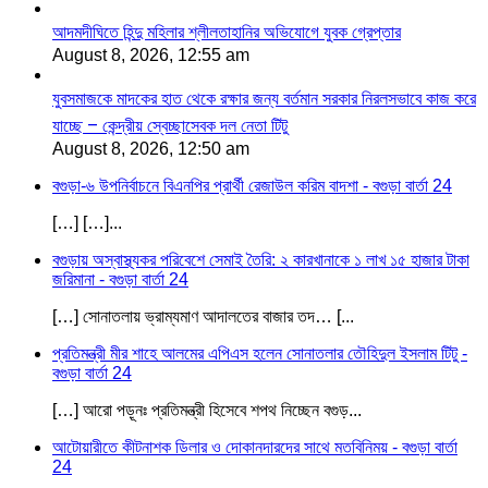
আদমদীঘিতে হিন্দু মহিলার শ্লীলতাহানির অভিযোগে যুবক গ্রেপ্তার
August 8, 2026, 12:55 am
যুবসমাজকে মাদকের হাত থেকে রক্ষার জন্য বর্তমান সরকার নিরলসভাবে কাজ করে
যাচ্ছে – কেন্দ্রীয় স্বেচ্ছাসেবক দল নেতা টিটু
August 8, 2026, 12:50 am
বগুড়া-৬ উপনির্বাচনে বিএনপির প্রার্থী রেজাউল করিম বাদশা - বগুড়া বার্তা 24
[…] […]...
বগুড়ায় অস্বাস্থ্যকর পরিবেশে সেমাই তৈরি: ২ কারখানাকে ১ লাখ ১৫ হাজার টাকা
জরিমানা - বগুড়া বার্তা 24
[…] সোনাতলায় ভ্রাম্যমাণ আদালতের বাজার তদ… [...
প্রতিমন্ত্রী মীর শাহে আলমের এপিএস হলেন সোনাতলার তৌহিদুল ইসলাম টিটু -
বগুড়া বার্তা 24
[…] আরো পড়ূনঃ প্রতিমন্ত্রী হিসেবে শপথ নিচ্ছেন বগুড়...
আটোয়ারীতে কীটনাশক ডিলার ও দোকানদারদের সাথে মতবিনিময় - বগুড়া বার্তা
24