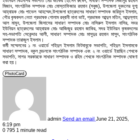
ইউনিয়ন বিএনপির সভাপতি মোঃ জাকির হোসেন রুবেল, সাধারণ সম্পাদক মিজানুর রহমান
মিজান, সাংগঠনিক সম্পাদক মোঃ মোস্তাফিজার রহমান (সবুজ), উপজেলা যুবদলের যুগ্ম
আহ্বায়ক মোঃ পাভেল আহম্মেদ,উপজেলা ছাত্রদলের সাধারণ সম্পাদক জরিফুল ইসলাম,
পৌর কৃষকদল নেতা প্রভাষক গোলাম রব্বানী নানা ভাই, প্রভাষক আব্দুল মতিন, আব্দুল্লাহ
আল মামুন, উপজেলা জিসাসের সাধারণ সম্পাদক মোঃ নাসিরুল ইসলাম নাসির, সদর
ইউনিয়ন ছাত্রদলের আহ্বায়ক মোঃ আজিজুর রহমান জাকির, সদর ইউনিয়ন কৃষকদলের
সহ-সভাপতি সেকেন্দার আলী, সাধারণ সম্পাদক মোঃ মাসুদুর রহমান মাসুদ, সাংগঠনিক
সম্পাদক তারাজুল ইসলাম।
কর্মী সম্মেলনের ১ নং ওয়ার্ডে শহিদুল ইসলাম ফিটবাবুকে সভাপতি, শহিদুল ইসলামকে
সাধারণ সম্পাদক, বকুল মন্ডলকে সাংগঠনিক সম্পাদক এবং ২ নং ওয়ার্ডে ইয়াছিন শেখকে
সভাপতি, সাগর সরকারকে সাধারণ সম্পাদক ও রহিম শেখকে সাংগঠনিক সম্পাদক ঘোষণা
করা হয়।
PhotoCard
admin
Send an email
June 21, 2025,
6:19 pm
0
795
1 minute read