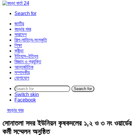
Search for
জাতীয়
বগুড়ার খবর
সারাদেশ
শিল্প-সাহিত্য-সংস্কৃতি
শিক্ষা
ক্রীড়া
ইতিহাস-ঐতিহ্য
বিজ্ঞান ও প্রযুক্তি
আন্তর্জাতিক
সম্পাদকীয়
যোগাযোগ
Search for
Switch skin
Facebook
বগুড়ার খবর
সোনাতলা সদর ইউনিয়ন কৃষকদলের ১,২ ও ৩ নং ওয়ার্ডের
কর্মী সম্মেলন অনুষ্ঠিত