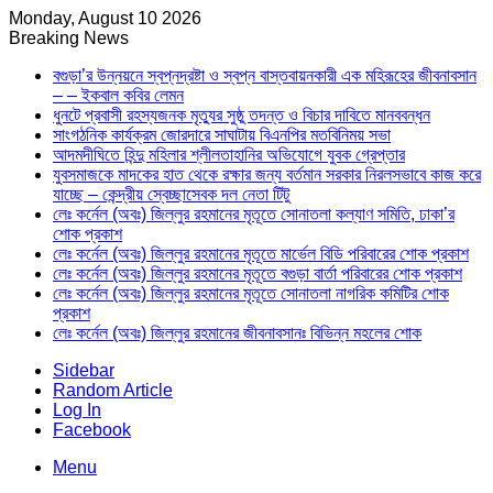
Monday, August 10 2026
Breaking News
বগুড়া’র উন্নয়নে স্বপ্নদ্রষ্টা ও স্বপ্ন বাস্তবায়নকারী এক মহিরূহের জীবনাবসান
– – ইকবাল কবির লেমন
ধুনটে প্রবাসী রহস্যজনক মৃত্যুর সুষ্ঠু তদন্ত ও বিচার দাবিতে মানববন্ধন
সাংগঠনিক কার্যক্রম জোরদারে সাঘাটায় বিএনপির মতবিনিময় সভা
আদমদীঘিতে হিন্দু মহিলার শ্লীলতাহানির অভিযোগে যুবক গ্রেপ্তার
যুবসমাজকে মাদকের হাত থেকে রক্ষার জন্য বর্তমান সরকার নিরলসভাবে কাজ করে
যাচ্ছে – কেন্দ্রীয় স্বেচ্ছাসেবক দল নেতা টিটু
লেঃ কর্নেল (অবঃ) জিল্লুর রহমানের মৃতূতে সোনাতলা কল্যাণ সমিতি, ঢাকা’র
শোক প্রকাশ
লেঃ কর্নেল (অবঃ) জিল্লুর রহমানের মৃতূতে মার্ভেল বিডি পরিবারের শোক প্রকাশ
লেঃ কর্নেল (অবঃ) জিল্লুর রহমানের মৃতূতে বগুড়া বার্তা পরিবারের শোক প্রকাশ
লেঃ কর্নেল (অবঃ) জিল্লুর রহমানের মৃতূতে সোনাতলা নাগরিক কমিটির শোক
প্রকাশ
লেঃ কর্নেল (অবঃ) জিল্লুর রহমানের জীবনাবসানঃ বিভিন্ন মহলের শোক
Sidebar
Random Article
Log In
Facebook
Menu