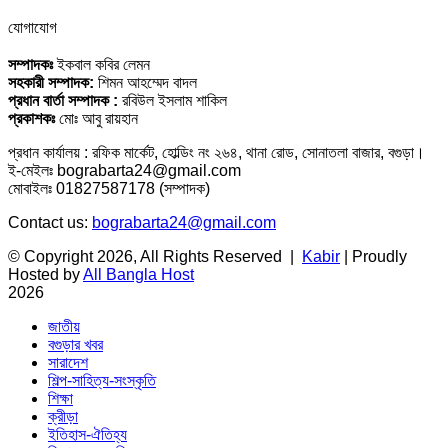
যোগাযোগ
সম্পাদকঃ
ইকবাল কবির লেমন
সহকারী সম্পাদক:
শিমন আহম্মেদ বাদল
প্রধান বার্তা সম্পাদক :
রবিউল ইসলাম শাকিল
প্রকাশকঃ
মোঃ আবু রায়হান
প্রধান কার্যালয় : রফিক মার্কেট, হোল্ডিং নং ২৬৪, থানা রোড, সোনাতলা বাজার, বগুড়া।
ই-মেইলঃ bograbarta24@gmail.com
মোবাইলঃ 01827587178 (সম্পাদক)
Contact us:
bograbarta24@gmail.com
© Copyright 2026, All Rights Reserved |
Kabir
| Proudly
Hosted by
All Bangla Host
2026
জাতীয়
বগুড়ার খবর
সারাদেশ
শিল্প-সাহিত্য-সংস্কৃতি
শিক্ষা
ক্রীড়া
ইতিহাস-ঐতিহ্য