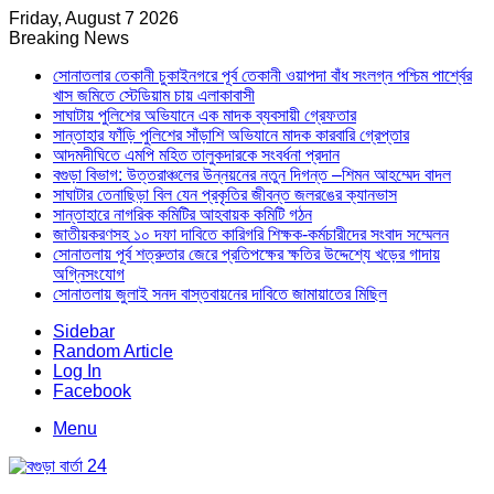
Friday, August 7 2026
Breaking News
সোনাতলার তেকানী চুকাইনগরে পূর্ব তেকানী ওয়াপদা বাঁধ সংলগ্ন পশ্চিম পার্শ্বের
খাস জমিতে স্টেডিয়াম চায় এলাকাবাসী
সাঘাটায় পুলিশের অভিযানে এক মাদক ব্যবসায়ী গ্রেফতার
সান্তাহার ফাঁড়ি পুলিশের সাঁড়াশি অভিযানে মাদক কারবারি গ্রেপ্তার
আদমদীঘিতে এমপি মহিত তালুকদারকে সংবর্ধনা প্রদান
বগুড়া বিভাগ: উত্তরাঞ্চলের উন্নয়নের নতুন দিগন্ত –শিমন আহম্মেদ বাদল
সাঘাটার তেনাছিড়া বিল যেন প্রকৃতির জীবন্ত জলরঙের ক্যানভাস
সান্তাহারে নাগরিক কমিটির আহবায়ক কমিটি গঠন
জাতীয়করণসহ ১০ দফা দাবিতে কারিগরি শিক্ষক-কর্মচারীদের সংবাদ সম্মেলন
সোনাতলায় পূর্ব শত্রুতার জেরে প্রতিপক্ষের ক্ষতির উদ্দেশ্যে খড়ের গাদায়
অগ্নিসংযোগ
সোনাতলায় জুলাই সনদ বাস্তবায়নের দাবিতে জামায়াতের মিছিল
Sidebar
Random Article
Log In
Facebook
Menu