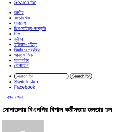
Search for
জাতীয়
বগুড়ার খবর
সারাদেশ
শিল্প-সাহিত্য-সংস্কৃতি
শিক্ষা
ক্রীড়া
ইতিহাস-ঐতিহ্য
বিজ্ঞান ও প্রযুক্তি
আন্তর্জাতিক
সম্পাদকীয়
যোগাযোগ
Search for
Switch skin
Facebook
বগুড়ার খবর
সোনাতলায় বিএনপির বিশাল কর্মীসভায় জনতার ঢল