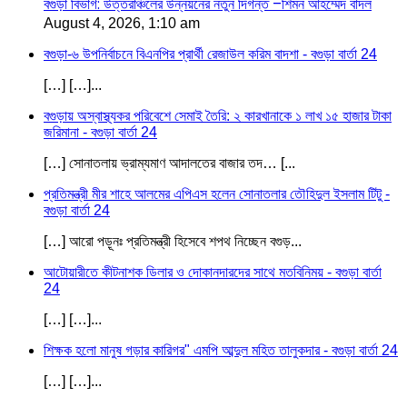
বগুড়া বিভাগ: উত্তরাঞ্চলের উন্নয়নের নতুন দিগন্ত –শিমন আহম্মেদ বাদল
August 4, 2026, 1:10 am
বগুড়া-৬ উপনির্বাচনে বিএনপির প্রার্থী রেজাউল করিম বাদশা - বগুড়া বার্তা 24
[…] […]...
বগুড়ায় অস্বাস্থ্যকর পরিবেশে সেমাই তৈরি: ২ কারখানাকে ১ লাখ ১৫ হাজার টাকা
জরিমানা - বগুড়া বার্তা 24
[…] সোনাতলায় ভ্রাম্যমাণ আদালতের বাজার তদ… [...
প্রতিমন্ত্রী মীর শাহে আলমের এপিএস হলেন সোনাতলার তৌহিদুল ইসলাম টিটু -
বগুড়া বার্তা 24
[…] আরো পড়ূনঃ প্রতিমন্ত্রী হিসেবে শপথ নিচ্ছেন বগুড়...
আটোয়ারীতে কীটনাশক ডিলার ও দোকানদারদের সাথে মতবিনিময় - বগুড়া বার্তা
24
[…] […]...
শিক্ষক হলো মানুষ গড়ার কারিগর" এমপি আব্দুল মহিত তালুকদার - বগুড়া বার্তা 24
[…] […]...