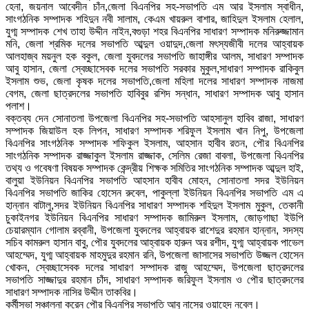
হেনা, জয়নাল আবেদীন চাঁন,জেলা বিএনপির সহ-সভাপতি এম আর ইসলাম স্বাধীন,
সাংগঠনিক সম্পাদক শহিদুন নবী সালাম, কেএম খায়রুল বাশার, জাহিদুল ইসলাম হেলাল,
যুগ্ম সম্পাদক শেখ তাহা উদ্দীন নাইন,বগুড়া শহর বিএনপির সাধারণ সম্পাদক মনিরুজ্জামান
মনি, জেলা শ্রমিক দলের সভাপতি আব্দুল ওয়াদুদ,জেলা মৎস্যজীবী দলের আহ্বায়ক
আলহাজ্ব ময়নুল হক বকুল, জেলা যুবদলের সভাপতি জাহাঙ্গীর আলম, সাধারণ সম্পাদক
আবু হাসান, জেলা স্বেচ্ছাসেবক দলের সভাপতি সরকার মুকুল,সাধারণ সম্পাদক রাকিবুল
ইসলাম শুভ, জেলা কৃষক দলের সভাপতি,জেলা মহিলা দলের সাধারণ সম্পাদক নাজমা
বেগম, জেলা ছাত্রদলের সভাপতি হাবিবুর রশিদ সন্ধান, সাধারণ সম্পাদক আবু হাসান
পলাশ।
বক্তব্য দেন সোনাতলা উপজেলা বিএনপির সহ-সভাপতি আহসানুল হাবিব রাজা, সাধারণ
সম্পাদক জিয়াউল হক লিপন, সাধারণ সম্পাদক শরিফুল ইসলাম খান নিপু, উপজেলা
বিএনপির সাংগঠনিক সম্পাদক শফিকুল ইসলাম, আহসান হাবীব রতন, পৌর বিএনপির
সাংগঠনিক সম্পাদক রাজ্জাকুল ইসলাম রাজ্জাক, সেলিম রেজা বাবলা, উপজেলা বিএনপির
তথ্য ও গবেষণা বিষয়ক সম্পাদক কেন্দ্রীয় শিক্ষক সমিতির সাংগঠনিক সম্পাদক আব্দুল হাই,
বালুয়া ইউনিয়ন বিএনপির সভাপতি আহসান হাবীব মোহন, সোনাতলা সদর ইউনিয়ন
বিএনপির সভাপতি জাকির হোসেন রুবেল, পাকুল্লা ইউনিয়ন বিএনপির সভাপতি এম এ
হান্নান বাটালু,সদর ইউনিয়ন বিএনপির সাধারণ সম্পাদক শহিদুল ইসলাম মুকুল, তেকানী
চুকাইনগর ইউনিয়ন বিএনপির সাধারণ সম্পাদক জামিরুল ইসলাম, জোড়গাছা ইউপি
চেয়ারম্যান গোলাম রব্বানী, উপজেলা যুবদলের আহ্বায়ক রাশেদুর রহমান হান্নান, সদস্য
সচিব কামরুল হাসান বাবু, পৌর যুবদলের আহ্বায়ক হারুন অর রশীদ, যুগ্ম আহ্বায়ক পাভেল
আহম্মেদ, যুগ্ম আহ্বায়ক মাহমুদুর রহমান রনি, উপজেলা জাসাসের সভাপতি উজ্জল হোসেন
খোকন, স্বেচ্ছাসেবক দলের সাধারণ সম্পাদক রাজু আহম্মেদ, উপজেলা ছাত্রদলের
সভাপতি সাজ্জাদুর রহমান চাঁদ, সাধারণ সম্পাদক জরিফুল ইসলাম ও পৌর ছাত্রদলের
সাধারণ সম্পাদক নাসির উদ্দীন তাকবির।
কর্মীসভা সঞ্চালনা করেন পৌর বিএনপির সভাপতি আবু নাসের ওয়াহেদ নবেল।