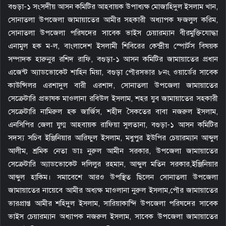
বগুড়া-১ সংসদীয় আসন কমিটির আহবায়ক উপাধ্যক্ষ মোজাহিদুল ইসলাম খান,
সোনাতলা উপজেলা জামায়াতের আমীর সহকারী অধ্যাপক ফজলুল করিম,
সোনাতলা উপজেলা পরিষদের সাবেক ভাইস চেয়ারম্যান বীরমুক্তিযোদ্ধা
এনামুল হক ম-ল, বাংলাদেশ ইসলামী শিবিরের কেন্দ্রীয় স্পোর্টস বিষয়ক
সম্পাদক হারুনুর রশিদ রাফি, বগুড়া-১ আসন কমিটির জামায়াতের প্রধান
এজেন্ট অ্যাডভোকেট শাহিন মিয়া, বগুড়া পৌরসভার ৮নং ওয়ার্ডের সাবেক
কাউন্সিলর এরশাদুল বারী এরশাদ, সোনাতলা উপজেলা জামায়াতের
সেক্রেটারি প্রভাষক মাওলানা রবিউল ইসলাম, শহর যুব জামায়াতের সহকারী
সেক্রেটারি নামিরুল হক জার্জিস, শহীদ সৈকতের বাবা নজরুল ইসলাম,
এনসিপির জেলা যুগ্ম আহবায়ক রাফিয়া সুলতানা, বগুড়া-১ আসন কমিটির
সদস্য সচিব ইঞ্জিনিয়ার আরিফুল ইসলাম, মধুপুর ইউপির চেয়ারম্যান আব্দুল
আলীম, শ্রমিক নেতা ডাঃ নুরুল আমীন সরকার, উপজেলা জামায়াতের
সেক্রেটারি অ্যাডভোকেট দলিলুর রহমান, আব্দুল মতিন সরকার,ইঞ্জিনিয়ার
আব্দুল হাকিম। সমাবেশে আরও উপস্থিত ছিলেন সোনাতলা উপজেলা
জামায়াতের নায়েবে আমীর অধ্যক্ষ মাওলানা নুরুল ইসলাম,পৌর জামায়াতের
ভারপ্রাপ্ত আমীর শহিদুল ইসলাম, সারিয়াকান্দি উপজেলা পরিষদের সাবেক
ভাইস চেয়ারম্যান অধ্যাপক নজরুল ইসলাম, সাবেক উপজেলা জামায়াতের