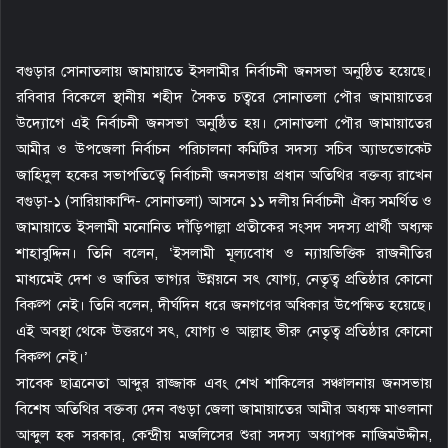
m
a
i
বগুড়ার সোনাতলায় জামায়াতে ইসলামীর নির্বাচনী জনসভা অনুষ্ঠিত হয়েছে।
l
রবিবার বিকেলে স্থানীয় শহীদ সৈকত চত্বরে সোনাতলা পৌর জামায়াতের
উদ্যোগে এই নির্বাচনী জনসভা অনুষ্ঠিত হয়। সোনাতলা পৌর জামায়াতের
আমীর ও উপজেলা নির্বাচন পরিচালনা কমিটির সদস্য সচিব অ্যাডভোকেট
জাহিদুল হকের সভাপতিত্বে নির্বাচনী জনসভায় প্রধান অতিথির বক্তব্য রাখেন
বগুড়া-১ (সারিয়াকান্দি- সোনাতলা) আসনে ১১ দলীয় নির্বাচনী ঐক্য সমর্থিত ও
জামায়াতে ইসলামী মনোনিত দাঁড়িপাল্লা প্রতীকের সংসদ সদস্য প্রার্থী অধ্যক্ষ
শাহাবুদ্দিন। তিনি বলেন, ‘ইসলামী মূল্যবোধ ও ন্যায়ভিত্তিক রাজনীতির
মাধ্যমেই দেশ ও জাতির ভাগ্যর উন্নয়নে সৎ যোগ্য, নেতৃত্ব প্রতিষ্ঠার কোনো
বিকল্প নেই। তিনি বলেন, দীর্ঘদিন ধরে জনগণের অধিকার উপেক্ষিত হয়েছে।
এই অবস্থা থেকে উত্তরণে সৎ, যোগ্য ও আল্লাহ ভীরু নেতৃত্ব প্রতিষ্ঠার কোনো
বিকল্প নেই।’
সাবেক ছাত্রনেতা আব্দুর রাজ্জাক এবং শেখ শাকিলের সঞ্চালনায় জনসভায়
বিশেষ অতিথির বক্তব্য দেন বগুড়া জেলা জামায়াতের আমীর অধ্যক্ষ মাওলানা
আব্দুল হক সরকার, কেন্দ্রীয় মজলিসের শুরা সদস্য অধ্যাপক নাজিমউদ্দীন,