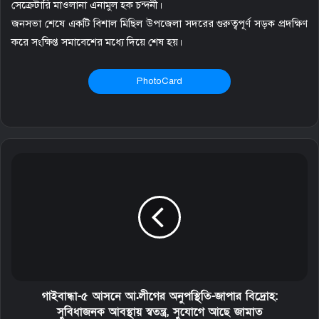
সেক্রেটারি মাওলানা এনামুল হক চন্দনী।
জনসভা শেষে একটি বিশাল মিছিল উপজেলা সদরের গুরুত্বপূর্ণ সড়ক প্রদক্ষিণ
করে সংক্ষিপ্ত সমাবেশের মধ্যে দিয়ে শেষ হয়।
PhotoCard
গাইবান্ধা-৫ আসনে আ.লীগের অনুপস্থিতি-জাপার বিদ্রোহ:
সুবিধাজনক আবস্থায় স্বতন্ত্র, সুযোগে আছে জামাত