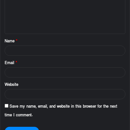
m
e
n
t
Name
*
*
Email
*
Website
Save my name, email, and website in this browser for the next
time I comment.