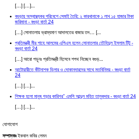
[…] […]...
বগুড়ায় অস্বাস্থ্যকর পরিবেশে সেমাই তৈরি: ২ কারখানাকে ১ লাখ ১৫ হাজার টাকা
জরিমানা - বগুড়া বার্তা 24
[…] সোনাতলায় ভ্রাম্যমাণ আদালতের বাজার তদ… [...
প্রতিমন্ত্রী মীর শাহে আলমের এপিএস হলেন সোনাতলার তৌহিদুল ইসলাম টিটু -
বগুড়া বার্তা 24
[…] আরো পড়ূনঃ প্রতিমন্ত্রী হিসেবে শপথ নিচ্ছেন বগুড়...
আটোয়ারীতে কীটনাশক ডিলার ও দোকানদারদের সাথে মতবিনিময় - বগুড়া বার্তা
24
[…] […]...
শিক্ষক হলো মানুষ গড়ার কারিগর" এমপি আব্দুল মহিত তালুকদার - বগুড়া বার্তা 24
[…] […]...
যোগাযোগ
সম্পাদকঃ
ইকবাল কবির লেমন