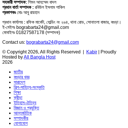
সহকারী সম্পাদক:
শিমন আহম্মেদ বাদল
প্রধান বার্তা সম্পাদক :
রবিউল ইসলাম শাকিল
প্রকাশকঃ
মোঃ আবু রায়হান
প্রধান কার্যালয় : রফিক মার্কেট, হোল্ডিং নং ২৬৪, থানা রোড, সোনাতলা বাজার, বগুড়া।
ই-মেইলঃ bograbarta24@gmail.com
মোবাইলঃ 01827587178 (সম্পাদক)
Contact us:
bograbarta24@gmail.com
© Copyright 2026, All Rights Reserved |
Kabir
| Proudly
Hosted by
All Bangla Host
2026
জাতীয়
বগুড়ার খবর
সারাদেশ
শিল্প-সাহিত্য-সংস্কৃতি
শিক্ষা
ক্রীড়া
ইতিহাস-ঐতিহ্য
বিজ্ঞান ও প্রযুক্তি
আন্তর্জাতিক
সম্পাদকীয়
যোগাযোগ