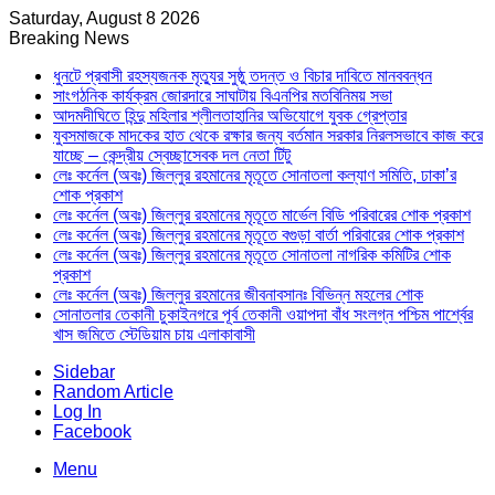
Saturday, August 8 2026
Breaking News
ধুনটে প্রবাসী রহস্যজনক মৃত্যুর সুষ্ঠু তদন্ত ও বিচার দাবিতে মানববন্ধন
সাংগঠনিক কার্যক্রম জোরদারে সাঘাটায় বিএনপির মতবিনিময় সভা
আদমদীঘিতে হিন্দু মহিলার শ্লীলতাহানির অভিযোগে যুবক গ্রেপ্তার
যুবসমাজকে মাদকের হাত থেকে রক্ষার জন্য বর্তমান সরকার নিরলসভাবে কাজ করে
যাচ্ছে – কেন্দ্রীয় স্বেচ্ছাসেবক দল নেতা টিটু
লেঃ কর্নেল (অবঃ) জিল্লুর রহমানের মৃতূতে সোনাতলা কল্যাণ সমিতি, ঢাকা’র
শোক প্রকাশ
লেঃ কর্নেল (অবঃ) জিল্লুর রহমানের মৃতূতে মার্ভেল বিডি পরিবারের শোক প্রকাশ
লেঃ কর্নেল (অবঃ) জিল্লুর রহমানের মৃতূতে বগুড়া বার্তা পরিবারের শোক প্রকাশ
লেঃ কর্নেল (অবঃ) জিল্লুর রহমানের মৃতূতে সোনাতলা নাগরিক কমিটির শোক
প্রকাশ
লেঃ কর্নেল (অবঃ) জিল্লুর রহমানের জীবনাবসানঃ বিভিন্ন মহলের শোক
সোনাতলার তেকানী চুকাইনগরে পূর্ব তেকানী ওয়াপদা বাঁধ সংলগ্ন পশ্চিম পার্শ্বের
খাস জমিতে স্টেডিয়াম চায় এলাকাবাসী
Sidebar
Random Article
Log In
Facebook
Menu