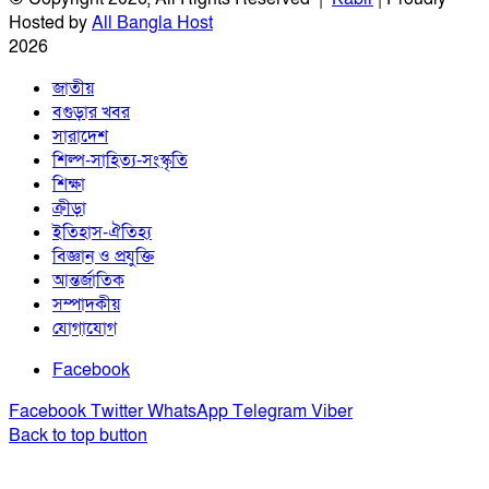
Hosted by
All Bangla Host
2026
জাতীয়
বগুড়ার খবর
সারাদেশ
শিল্প-সাহিত্য-সংস্কৃতি
শিক্ষা
ক্রীড়া
ইতিহাস-ঐতিহ্য
বিজ্ঞান ও প্রযুক্তি
আন্তর্জাতিক
সম্পাদকীয়
যোগাযোগ
Facebook
Facebook
Twitter
WhatsApp
Telegram
Viber
Back to top button