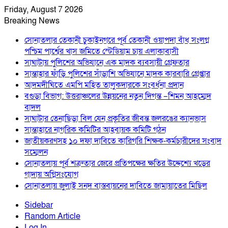
Friday, August 7 2026
Breaking News
সোনাতলার তেকানী চুকাইনগরে পূর্ব তেকানী ওয়াপদা বাঁধ সংলগ্ন
পশ্চিম পার্শ্বের খাস জমিতে স্টেডিয়াম চায় এলাকাবাসী
সাঘাটায় পুলিশের অভিযানে এক মাদক ব্যবসায়ী গ্রেফতার
সান্তাহার ফাঁড়ি পুলিশের সাঁড়াশি অভিযানে মাদক কারবারি গ্রেপ্তার
আদমদীঘিতে এমপি মহিত তালুকদারকে সংবর্ধনা প্রদান
বগুড়া বিভাগ: উত্তরাঞ্চলের উন্নয়নের নতুন দিগন্ত –শিমন আহম্মেদ
বাদল
সাঘাটার তেনাছিড়া বিল যেন প্রকৃতির জীবন্ত জলরঙের ক্যানভাস
সান্তাহারে নাগরিক কমিটির আহবায়ক কমিটি গঠন
জাতীয়করণসহ ১০ দফা দাবিতে কারিগরি শিক্ষক-কর্মচারীদের সংবাদ
সম্মেলন
সোনাতলায় পূর্ব শত্রুতার জেরে প্রতিপক্ষের ক্ষতির উদ্দেশ্যে খড়ের
গাদায় অগ্নিসংযোগ
সোনাতলায় জুলাই সনদ বাস্তবায়নের দাবিতে জামায়াতের মিছিল
Sidebar
Random Article
Log In