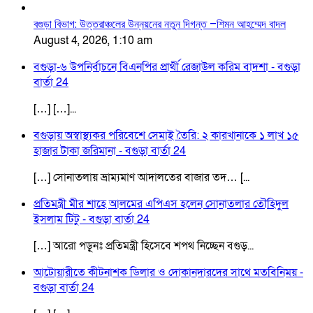
বগুড়া বিভাগ: উত্তরাঞ্চলের উন্নয়নের নতুন দিগন্ত –শিমন আহম্মেদ বাদল
August 4, 2026, 1:10 am
বগুড়া-৬ উপনির্বাচনে বিএনপির প্রার্থী রেজাউল করিম বাদশা - বগুড়া
বার্তা 24
[…] […]...
বগুড়ায় অস্বাস্থ্যকর পরিবেশে সেমাই তৈরি: ২ কারখানাকে ১ লাখ ১৫
হাজার টাকা জরিমানা - বগুড়া বার্তা 24
[…] সোনাতলায় ভ্রাম্যমাণ আদালতের বাজার তদ… [...
প্রতিমন্ত্রী মীর শাহে আলমের এপিএস হলেন সোনাতলার তৌহিদুল
ইসলাম টিটু - বগুড়া বার্তা 24
[…] আরো পড়ূনঃ প্রতিমন্ত্রী হিসেবে শপথ নিচ্ছেন বগুড়...
আটোয়ারীতে কীটনাশক ডিলার ও দোকানদারদের সাথে মতবিনিময় -
বগুড়া বার্তা 24