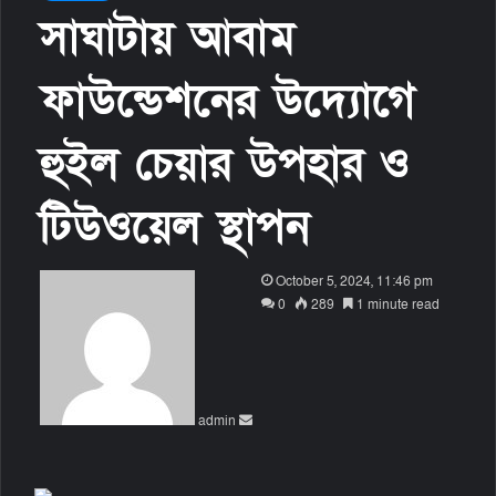
সাঘাটায় আবাম
ফাউন্ডেশনের উদ্যোগে
হুইল চেয়ার উপহার ও
টিউওয়েল স্থাপন
S
October 5, 2024, 11:46 pm
e
0
289
1 minute read
n
d
a
n
admin
e
m
a
i