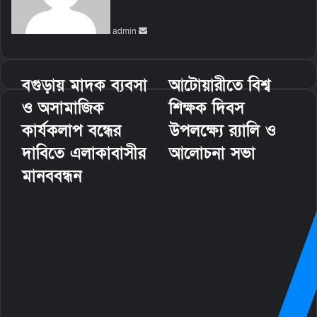
a
n
admin
e
m
a
i
বগুড়ায় মাদক ব্যবসা
আটোয়ারীতে বিশ্ব
l
ও অসামাজিক
শিক্ষক দিবস
কার্যকলাপ বন্ধের
উপলক্ষ্যে র‌্যালি ও
দাবিতে এলাকাবাসীর
আলোচনা সভা
মানববন্ধন