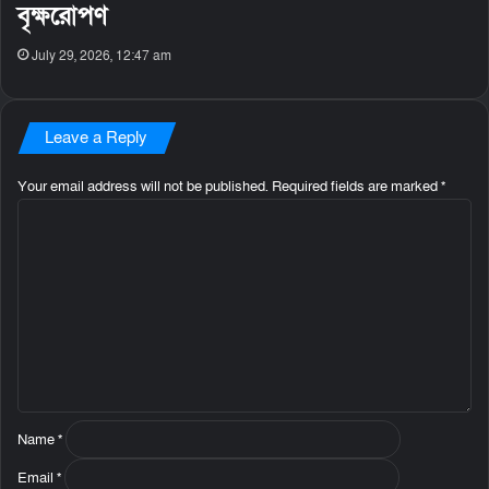
বৃক্ষরোপণ
July 29, 2026, 12:47 am
Leave a Reply
Your email address will not be published.
Required fields are marked
*
C
o
m
m
e
n
t
*
Name
*
Email
*