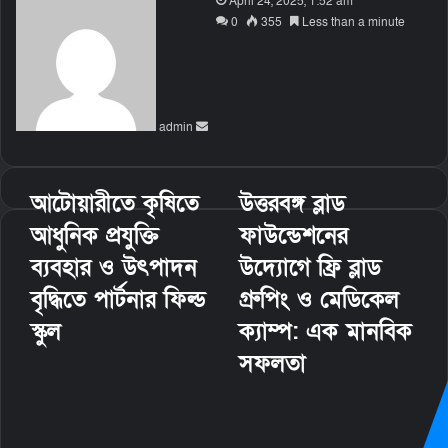
S
April 24, 2025, 1:52 am
e
0
355
Less than a minute
n
d
a
n
admin
e
m
a
i
আটোয়ারীতে কৃষিতে
উত্তরবঙ্গ ব্লাড
l
আধুনিক প্রযুক্তি
ফাউন্ডেশনের
ব্যবহার ও উৎপাদন
উদ্যোগে ফ্রি ব্লাড
বৃদ্ধিতে পার্টনার ফিল্ড
গ্রুপিং ও মেডিকেল
স্কুল
ক্যাম্প: এক মানবিক
সফলতা