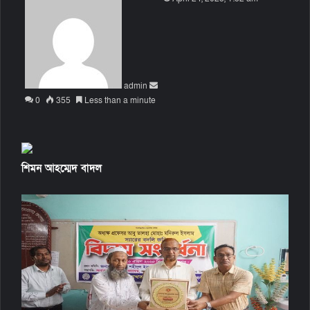
e
n
d
a
n
admin
e
0
355
Less than a minute
m
a
i
l
শিমন আহম্মেদ বাদল