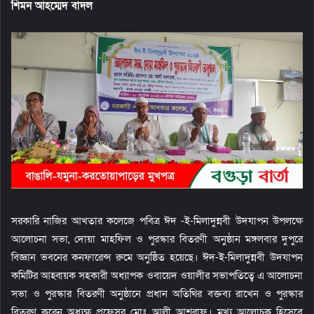
শিমন আহম্মেদ বাদল
e
m
a
i
l
সরকারি নাজির আখতার কলেজে পবিত্র ঈদ -ই-মিলাদুন্নবী উদযাপন উপলক্ষে
আলোচনা সভা, দোয়া মাহফিল ও পুরস্কার বিতরণী অনুষ্ঠান মঙ্গলবার দুপুরে
বিজ্ঞান ভবনের কনফারেন্স রুমে অনুষ্ঠিত হয়েছে। ঈদ-ই-মিলাদুন্নবী উদযাপন
কমিটির আহ্বায়ক সহকারী অধ্যাপক ওবায়েদ ওয়ালীর সভাপতিত্বে এ আলোচনা
সভা ও পুরস্কার বিতরণী অনুষ্ঠানে প্রধান অতিথির বক্তব্য রাখেন ও পুরস্কার
বিতরণ করেন অধ্যক্ষ প্রফেসর মোঃ আলী আশরাফ। মুখ্য আলোচক হিসেবে