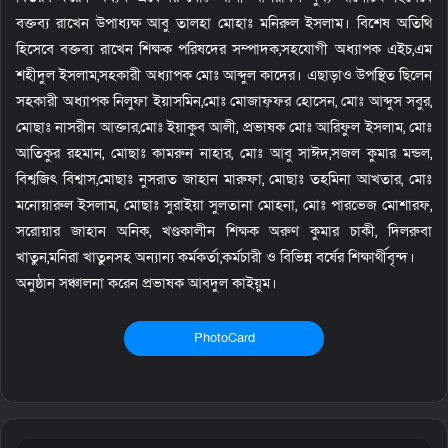
বক্তব্য রাখেন উপাধ্যক্ষ আবু তালহা মোহাঃ মনিরুল ইসলাম। বিশেষ অতিথি
হিসেবে বক্তব্য রাখেন শিক্ষক পরিষদের সম্পাদক,সহযোগী অধ্যাপক এইচ,এম
শহীদুল ইসলাম,সহকারী অধ্যাপক মোঃ আব্দুল কাদের। এছাড়াও উপস্থিত ছিলেন
সহকারী অধ্যাপক নিলুফা ইয়াসমিন,মোঃ মোজাফ্ফর হোসেন, মোঃ আব্দুস সবুর,
মোছাঃ নাসরীন আক্তার,মোঃ ইয়াকুব আলী, প্রভাষক মোঃ আরিফুল ইসলাম, মোঃ
আতিকুর রহমান, মোছাঃ কামরুন নাহার, মোঃ আবু সাঈদ,সজল কুমার মন্ডল,
বিশ্বজিৎ বিশ্বাস,মোছাঃ নুসরাত জাহান মারুফা, মোছাঃ তহমিনা আখতার, মোঃ
মনোয়ারুল ইসলাম, মোছাঃ সুরাইয়া সুলতানা মোহনা, মোঃ পারভেজ মোশারফ,
সরোয়ার জাহান অনিক, খণ্ডকালীন শিক্ষক অরুণ কুমার চাকী, দিলরুবা
খাতুন,মনিরা খাতু্নসহ অন্যান্য কর্মকর্তা,কর্মচারী ও বিভিন্ন বর্ষের শিক্ষার্থীবৃন্দ।
অনুষ্ঠান সঞ্চালনা করেন প্রভাষক আবদুল কাইয়ুম।
PhotoCard