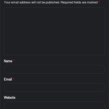
Your email address will not be published.
Required fields are marked
*
C
o
m
m
e
n
t
Name
*
*
Email
*
Website