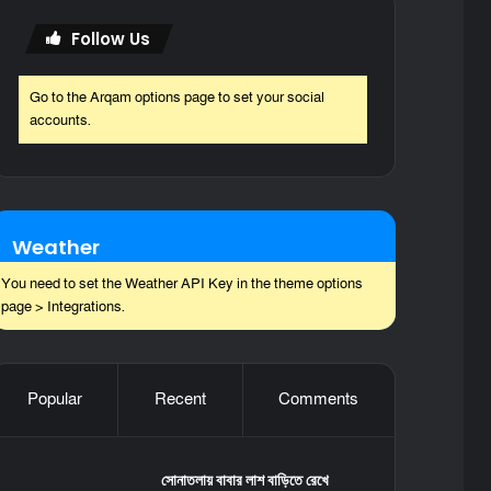
Follow Us
Go to the Arqam options page to set your social
accounts.
Weather
You need to set the Weather API Key in the theme options
page > Integrations.
Popular
Recent
Comments
সোনাতলায় বাবার লাশ বাড়িতে রেখে