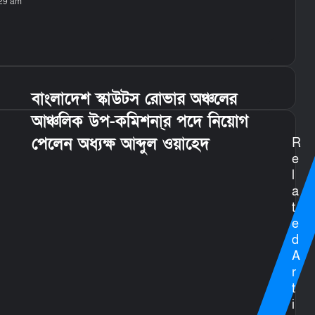
:29 am
বাংলাদেশ স্কাউটস রোভার অঞ্চলের
আঞ্চলিক উপ-কমিশনা্র পদে নিয়োগ
পেলেন অধ্যক্ষ আব্দুল ওয়াহেদ
R
e
l
a
t
e
d
A
r
t
i