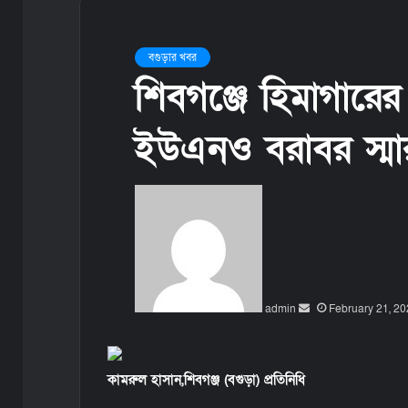
বগুড়ার খবর
শিবগঞ্জে হিমাগারের 
ইউএনও বরাবর স্মার
S
e
n
d
a
n
admin
e
February 21, 20
m
a
i
কামরুল হাসান,শিবগঞ্জ (বগুড়া) প্রতিনিধি
l