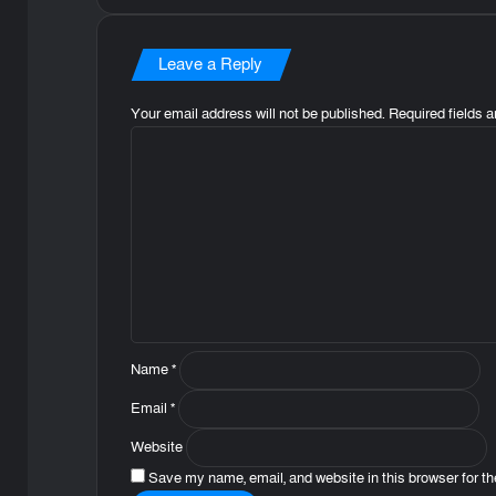
Leave a Reply
Your email address will not be published.
Required fields 
C
o
m
m
e
n
t
*
Name
*
Email
*
Website
Save my name, email, and website in this browser for t