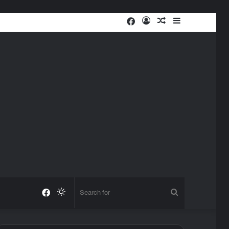
Facebook
Log
Random
Sidebar
In
Article
Facebook
Switch
Search
skin
for