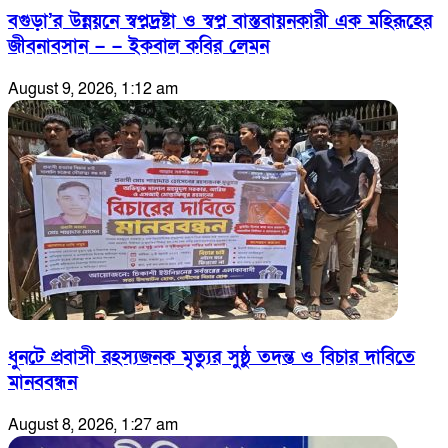
বগুড়া’র উন্নয়নে স্বপ্নদ্রষ্টা ও স্বপ্ন বাস্তবায়নকারী এক মহিরূহের
জীবনাবসান – – ইকবাল কবির লেমন
August 9, 2026, 1:12 am
ধুনটে প্রবাসী রহস্যজনক মৃত্যুর সুষ্ঠু তদন্ত ও বিচার দাবিতে
মানববন্ধন
August 8, 2026, 1:27 am