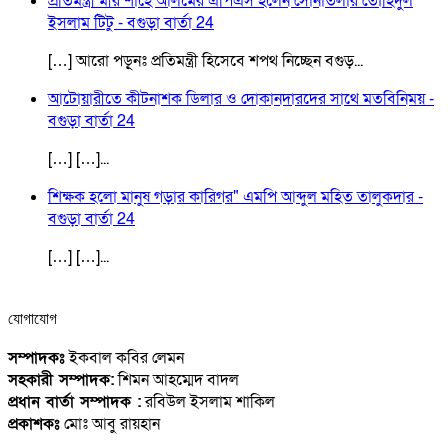
প্রতিমন্ত্রী মীর শাহে আলমের এপিএস হলেন সোনাতলার তৌহিদুল
ইসলাম টিটু - বগুড়া বার্তা 24
[…] আরো পড়ূনঃ প্রতিমন্ত্রী হিসেবে শপথ নিচ্ছেন বগুড়...
আটোয়ারীতে কীটনাশক ডিলার ও দোকানদারদের সাথে মতবিনিময় -
বগুড়া বার্তা 24
[…] […]...
শিক্ষক হলো মানুষ গড়ার কারিগর" এমপি আব্দুল মহিত তালুকদার -
বগুড়া বার্তা 24
[…] […]...
যোগাযোগ
সম্পাদকঃ
ইকবাল কবির লেমন
সহকারী সম্পাদক:
শিমন আহম্মেদ বাদল
প্রধান বার্তা সম্পাদক :
রবিউল ইসলাম শাকিল
প্রকাশকঃ
মোঃ আবু রায়হান