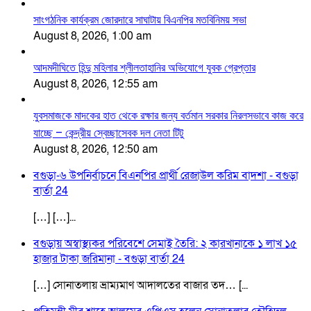
সাংগঠনিক কার্যক্রম জোরদারে সাঘাটায় বিএনপির মতবিনিময় সভা
August 8, 2026, 1:00 am
আদমদীঘিতে হিন্দু মহিলার শ্লীলতাহানির অভিযোগে যুবক গ্রেপ্তার
August 8, 2026, 12:55 am
যুবসমাজকে মাদকের হাত থেকে রক্ষার জন্য বর্তমান সরকার নিরলসভাবে কাজ করে
যাচ্ছে – কেন্দ্রীয় স্বেচ্ছাসেবক দল নেতা টিটু
August 8, 2026, 12:50 am
বগুড়া-৬ উপনির্বাচনে বিএনপির প্রার্থী রেজাউল করিম বাদশা - বগুড়া
বার্তা 24
[…] […]...
বগুড়ায় অস্বাস্থ্যকর পরিবেশে সেমাই তৈরি: ২ কারখানাকে ১ লাখ ১৫
হাজার টাকা জরিমানা - বগুড়া বার্তা 24
[…] সোনাতলায় ভ্রাম্যমাণ আদালতের বাজার তদ… [...