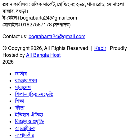
প্রধান কার্যালয় : রফিক মার্কেট, হোল্ডিং নং ২৬৪, থানা রোড, সোনাতলা
বাজার, বগুড়া।
ই-মেইলঃ bograbarta24@gmail.com
মোবাইলঃ 01827587178 (সম্পাদক)
Contact us:
bograbarta24@gmail.com
© Copyright 2026, All Rights Reserved |
Kabir
| Proudly
Hosted by
All Bangla Host
2026
জাতীয়
বগুড়ার খবর
সারাদেশ
শিল্প-সাহিত্য-সংস্কৃতি
শিক্ষা
ক্রীড়া
ইতিহাস-ঐতিহ্য
বিজ্ঞান ও প্রযুক্তি
আন্তর্জাতিক
সম্পাদকীয়