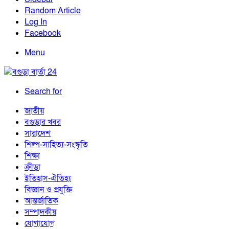
Random Article
Log In
Facebook
Menu
Search for
জাতীয়
বগুড়ার খবর
সারাদেশ
শিল্প-সাহিত্য-সংস্কৃতি
শিক্ষা
ক্রীড়া
ইতিহাস-ঐতিহ্য
বিজ্ঞান ও প্রযুক্তি
আন্তর্জাতিক
সম্পাদকীয়
যোগাযোগ