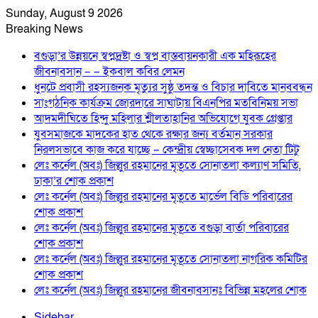
Sunday, August 9 2026
Breaking News
বগুড়া’র উন্নয়নে স্বপ্নদ্রষ্টা ও স্বপ্ন বাস্তবায়নকারী এক মহিরূহের
জীবনাবসান – – ইকবাল কবির লেমন
ধুনটে প্রবাসী রহস্যজনক মৃত্যুর সুষ্ঠু তদন্ত ও বিচার দাবিতে মানববন্ধন
সাংগঠনিক কার্যক্রম জোরদারে সাঘাটায় বিএনপির মতবিনিময় সভা
আদমদীঘিতে হিন্দু মহিলার শ্লীলতাহানির অভিযোগে যুবক গ্রেপ্তার
যুবসমাজকে মাদকের হাত থেকে রক্ষার জন্য বর্তমান সরকার
নিরলসভাবে কাজ করে যাচ্ছে – কেন্দ্রীয় স্বেচ্ছাসেবক দল নেতা টিটু
লেঃ কর্নেল (অবঃ) জিল্লুর রহমানের মৃতূতে সোনাতলা কল্যাণ সমিতি,
ঢাকা’র শোক প্রকাশ
লেঃ কর্নেল (অবঃ) জিল্লুর রহমানের মৃতূতে মার্ভেল বিডি পরিবারের
শোক প্রকাশ
লেঃ কর্নেল (অবঃ) জিল্লুর রহমানের মৃতূতে বগুড়া বার্তা পরিবারের
শোক প্রকাশ
লেঃ কর্নেল (অবঃ) জিল্লুর রহমানের মৃতূতে সোনাতলা নাগরিক কমিটির
শোক প্রকাশ
লেঃ কর্নেল (অবঃ) জিল্লুর রহমানের জীবনাবসানঃ বিভিন্ন মহলের শোক
Sidebar