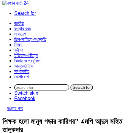
Search for
জাতীয়
বগুড়ার খবর
সারাদেশ
শিল্প-সাহিত্য-সংস্কৃতি
শিক্ষা
ক্রীড়া
ইতিহাস-ঐতিহ্য
বিজ্ঞান ও প্রযুক্তি
আন্তর্জাতিক
সম্পাদকীয়
যোগাযোগ
Search for
Switch skin
Facebook
বগুড়ার খবর
শিক্ষক হলো মানুষ গড়ার কারিগর” এমপি আব্দুল মহিত
তালুকদার