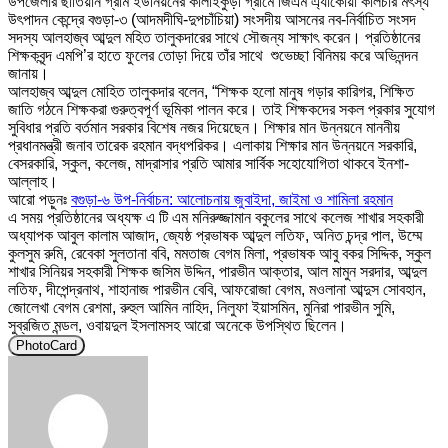
উপজেলার ছাতিয়ান গ্রাম ইউনিয়নের কালাইকুড়ী গ্রামে জিএম এ্যাকোয়া কালচার মৎস্য
উৎপাদন কেন্দ্রে বগুড়া-৩ (আদমদীঘি-দুপচাঁচিয়া) সংসদীয় আসনের নব-নির্বাচিত সংসদ
সদস্য আলহাজ্ব আব্দুল মহিত তালুকদারের সাথে সৌজন্য সাক্ষাৎ করেন। প্রতিষ্ঠানের
শিক্ষকবৃন্দ এমপি’র হাতে ফুলের তোড়া দিয়ে তাঁর সাথে শুভেচ্ছা বিনিময় করে অভিনন্দন
জানায়।
আলহাজ্ব আব্দুল মোহিত তালুকদার বলেন, “শিক্ষক হলো মানুষ গড়ার কারিগর, শিক্ষিত
জাতি গঠনে শিক্ষকরা গুরুত্বপূর্ণ ভূমিকা পালন করে। তাই শিক্ষকদের সকল প্রকার সুযোগ
সুবিধার প্রতি বর্তমান সরকার বিশেষ নজর দিয়েছেন। শিক্ষার মান উন্নয়নে মাননীয়
প্রধানমন্ত্রী জনাব তারেক রহমান বদ্ধপরিকর। এলাকায় শিক্ষার মান উন্নয়নে সরকারি,
বেসরকারি, স্কুল, কলেজ, মাদ্রাসার প্রতি আমার সার্বিক সহোযোগিতা থাকবে ইনশা-
আল্লাহ।
আরো পড়ুনঃ
বগুড়া-৬ উপ-নির্বাচন: আলোচনায় জুবাইদা, জাইমা ও শামিলা রহমান
এ সময় প্রতিষ্ঠানের অধ্যক্ষ এ টি এম মনিরুজ্জামান বকুলের সাথে কলেজ শাখার সহকারী
অধ্যাপক আবুল কালাম আজাদ, জ্যেষ্ঠ প্রভাষক আব্দুল লতিফ, অনিত চন্দ্র পাল, উম্মে
কুলসুম রুমি, রেবেকা সুলতানা ববি, মমতাজ বেগম মিলা, প্রভাষক আবু বকর সিদ্দিক, স্কুল
শাখার সিনিয়র সহকারী শিক্ষক জসিম উদ্দিন, পারভীন আক্তার, আল মামুন সরদার, আব্দুল
লতিফ, দীপেন্দ্রনাথ, শাহানাজ পারভীন বেবি, আফরোজা বেগম, মওলানা আব্দুস সোবহান,
জোলেখা বেগম রেশমা, রুহুল আমিন নাহিদ, নিলুফা ইয়াসমিন, মুনিরা পারভীন সুমি,
সুব্রজিত মন্ডল, ওবায়দুল ইসলামসহ আরো অনেকে উপস্থিত ছিলেন।
PhotoCard