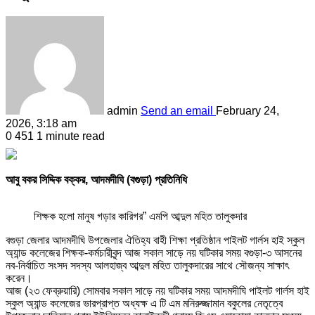
admin
Send an email
February 24,
2026, 3:18 am
0
451
1 minute read
আবু বকর সিদ্দিক বক্কর, আদমদীঘি (বগুড়া) প্রতিনিধি
শিক্ষক হলো মানুষ গড়ার কারিগর” এমপি আব্দুল মহিত তালুকদার
বগুড়া জেলার আদমদীঘি উপজেলার ঐতিহ্য বাহী শিক্ষা প্রতিষ্ঠান পাইলট গার্লস হাই স্কুল
অ্যান্ড কলেজের শিক্ষক-কর্মচারীবৃন্দ আজ সকাল সাড়ে নয় ঘটিকার সময় বগুড়া-৩ আসনের
নব-নির্বাচিত সংসদ সদস্য আলহাজ্ব আব্দুল মহিত তালুকদারের সাথে সৌজন্য সাক্ষাৎ
করেন।
আজ (২৩ ফেব্রুয়ারি) সোমবার সকাল সাড়ে নয় ঘটিকার সময় আদমদীঘি পাইলট গার্লস হাই
স্কুল অ্যান্ড কলেজের ভারপ্রাপ্ত অধ্যক্ষ এ টি এম মনিরুজ্জামান বকুলের নেতৃত্বে