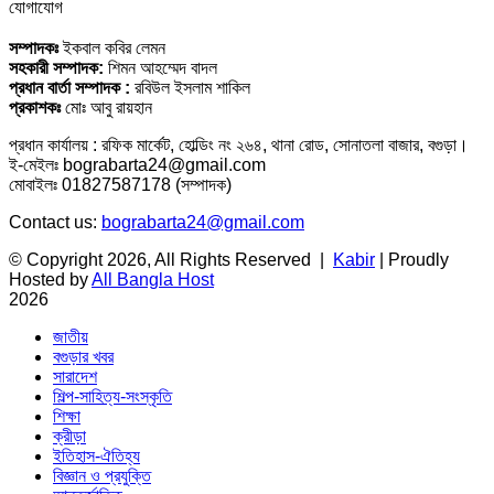
যোগাযোগ
সম্পাদকঃ
ইকবাল কবির লেমন
সহকারী সম্পাদক:
শিমন আহম্মেদ বাদল
প্রধান বার্তা সম্পাদক :
রবিউল ইসলাম শাকিল
প্রকাশকঃ
মোঃ আবু রায়হান
প্রধান কার্যালয় : রফিক মার্কেট, হোল্ডিং নং ২৬৪, থানা রোড, সোনাতলা বাজার, বগুড়া।
ই-মেইলঃ bograbarta24@gmail.com
মোবাইলঃ 01827587178 (সম্পাদক)
Contact us:
bograbarta24@gmail.com
© Copyright 2026, All Rights Reserved |
Kabir
| Proudly
Hosted by
All Bangla Host
2026
জাতীয়
বগুড়ার খবর
সারাদেশ
শিল্প-সাহিত্য-সংস্কৃতি
শিক্ষা
ক্রীড়া
ইতিহাস-ঐতিহ্য
বিজ্ঞান ও প্রযুক্তি