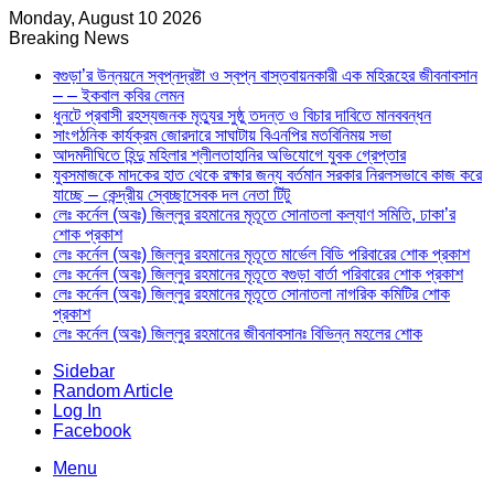
Monday, August 10 2026
Breaking News
বগুড়া’র উন্নয়নে স্বপ্নদ্রষ্টা ও স্বপ্ন বাস্তবায়নকারী এক মহিরূহের জীবনাবসান
– – ইকবাল কবির লেমন
ধুনটে প্রবাসী রহস্যজনক মৃত্যুর সুষ্ঠু তদন্ত ও বিচার দাবিতে মানববন্ধন
সাংগঠনিক কার্যক্রম জোরদারে সাঘাটায় বিএনপির মতবিনিময় সভা
আদমদীঘিতে হিন্দু মহিলার শ্লীলতাহানির অভিযোগে যুবক গ্রেপ্তার
যুবসমাজকে মাদকের হাত থেকে রক্ষার জন্য বর্তমান সরকার নিরলসভাবে কাজ করে
যাচ্ছে – কেন্দ্রীয় স্বেচ্ছাসেবক দল নেতা টিটু
লেঃ কর্নেল (অবঃ) জিল্লুর রহমানের মৃতূতে সোনাতলা কল্যাণ সমিতি, ঢাকা’র
শোক প্রকাশ
লেঃ কর্নেল (অবঃ) জিল্লুর রহমানের মৃতূতে মার্ভেল বিডি পরিবারের শোক প্রকাশ
লেঃ কর্নেল (অবঃ) জিল্লুর রহমানের মৃতূতে বগুড়া বার্তা পরিবারের শোক প্রকাশ
লেঃ কর্নেল (অবঃ) জিল্লুর রহমানের মৃতূতে সোনাতলা নাগরিক কমিটির শোক
প্রকাশ
লেঃ কর্নেল (অবঃ) জিল্লুর রহমানের জীবনাবসানঃ বিভিন্ন মহলের শোক
Sidebar
Random Article
Log In
Facebook
Menu