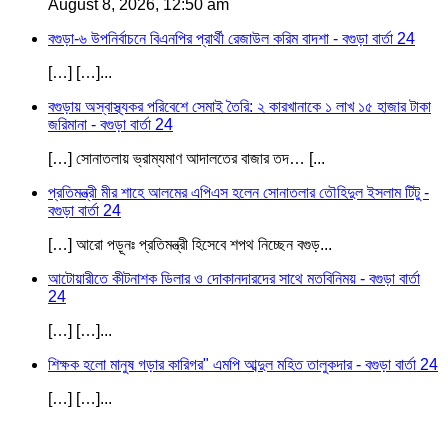
August 8, 2026, 12:50 am
বগুড়া-৬ উপনির্বাচনে বিএনপির প্রার্থী রেজাউল করিম বাদশা - বগুড়া বার্তা 24
[…] […]...
বগুড়ায় অস্বাস্থ্যকর পরিবেশে সেমাই তৈরি: ২ কারখানাকে ১ লাখ ১৫ হাজার টাকা
জরিমানা - বগুড়া বার্তা 24
[…] সোনাতলায় ভ্রাম্যমাণ আদালতের বাজার তদ… [...
প্রতিমন্ত্রী মীর শাহে আলমের এপিএস হলেন সোনাতলার তৌহিদুল ইসলাম টিটু -
বগুড়া বার্তা 24
[…] আরো পড়ূনঃ প্রতিমন্ত্রী হিসেবে শপথ নিচ্ছেন বগুড়...
আটোয়ারীতে কীটনাশক ডিলার ও দোকানদারদের সাথে মতবিনিময় - বগুড়া বার্তা
24
[…] […]...
শিক্ষক হলো মানুষ গড়ার কারিগর" এমপি আব্দুল মহিত তালুকদার - বগুড়া বার্তা 24
[…] […]...