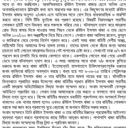
সাথে চা পান করছিলাম। আকস্মিকভাবে রবিউল ইসলাম খাজার ছেলে অনিক এসে
অনাকাঙ্খিতভাবে উল্টাপাল্টা কথা বলে মারধোর শুরু করে। এর কিছুক্ষণের মধ্যেই রবিউল
ইসলাম খাজার অনুগত ২/৩জন এসে অনিকের সাথে যোগ দিয়ে ধাক্কাধাক্কি ও মারপিট
করতে থাকে। সিসি টিভি ফুটেজে যার প্রমাণ রয়েছে। বিষয়টি নিরসনকল্পে স্থানীয়
লোকজন দুইটি দলে বিভক্ত করে সকলকে সরিয়ে দেয়। ঘটনাস্থল ত্যাগ করে মাদ্রাসা
রোড দিয়ে বাসার দিকে যাওয়ার সময় পিছন থেকে রবিউল ইসলাম খাজা ও তার ছেলে
অনিক ১০০/১২০ জন সন্ত্রাসীকে নিয়ে ঘিরে ফেলে। সেখানে খাজা আমিসহ রাফেল, বুলবুল
ও জাকিরকে মেরে ফেলার নির্দেশ প্রদান করে। একই সময় খাজা বাহিনী দেশীয় অস্ত্র,
লাঠিসোটা নিয়ে আমাদের উপর হামলা চালায়। তাদের হামলা থেকে বাঁচার জন্য আমার
চাচাতো ভাই সোহেল মাদ্রাসার ভিতরে গেট লাগানোর চেষ্টা করে। সেখানেই তারা ৬/৭ জন
প্রবেশ করে চাপাতি দিয়ে মাথায় কোপাতে থাকে। একপর্যায়ে সোহেল মারা গেছে এমনটি
ভেবে তারা ঘটনাস্থল ত্যাগ করে। এ সময় আমাদের সাথে থাকা ৭/৮ জনকে কুপিয়ে
গুরুতর জখম করে খাজা বাহিনী। ইতোমধ্যেই হাসপাতালে চিকিৎসাগ্রহণপূর্বক গুরুতর
জখম ব্যক্তিরা বাড়িতে অবস্থান করছে। বাধ্য হয়ে গত ৯-০৬-২৫ তারিখে গোবিন্দগঞ্জ
থানায় রবিউল ইসলাম খাজা ও তার বাহিনীর নামে মামলা দায়ের করা হয়। ঘটনাটিকে
ভিন্নখাতে প্রবাহিত করার উদ্দেশ্যে খাজা বাহিনীর প্রধান রবিউল ইসলাম খাজা স্থানীয়
একটি মাদ্রাসা অডিটোরিয়ামে মিথ্যা সংবাদ সম্মেলন করে। সংবাদ সম্মেলনটি ফেসবুক
আইডিতে প্রচারিত হয়। সেখান তারা আমাদেরকে হেয় করতে ও ফাসাতে নানা ধরনের
মিথ্যা তথ্য তুলে ধরে। বিশেষ বাহিনীর মাধ্যমে ভয়ভীতি প্রদর্শনসহ নান অপকর্মে লিপ্ত
থাকলেও এবং থানায় মামলা হলেও এখনও রবিউল ইসলাম খাজা ও তার বাহিনীর লোকজন
ধরাকে সরা জ্ঞান করে প্রকাশ্যে ঘুরে বেড়াচ্ছে যা জনমনে ভীতির সঞ্চার করছে।
সংবাদ সম্মেলনে তিনি রবিউল ইসলাম খাজা ও তার বাহিনীর বিরুদ্ধে প্রয়োজনীয় আইনগত
ব্যবস্থা গ্রহণ করতে প্রশাসনের কাছে বিনীত আহ্বান জানান। পাশাপাশি খাজা বাহিনীর
মিথ্যা সংবাদ সম্মেলনের তীব্র নিন্দা ও প্রতিবাদ জানান।
সংবাদ সম্মেলনের সময় উপস্থিত ছিলেন চাঁদ মিয়া মন্ডল, বীর মুক্তিযোদ্ধা দেলোয়ার