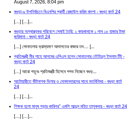
August 7, 2026, 8:04 pm
বগুড়া-৬ উপনির্বাচনে বিএনপির প্রার্থী রেজাউল করিম বাদশা - বগুড়া বার্তা 24
[…] […]...
বগুড়ায় অস্বাস্থ্যকর পরিবেশে সেমাই তৈরি: ২ কারখানাকে ১ লাখ ১৫ হাজার টাকা
জরিমানা - বগুড়া বার্তা 24
[…] সোনাতলায় ভ্রাম্যমাণ আদালতের বাজার তদ… [...
প্রতিমন্ত্রী মীর শাহে আলমের এপিএস হলেন সোনাতলার তৌহিদুল ইসলাম টিটু -
বগুড়া বার্তা 24
[…] আরো পড়ূনঃ প্রতিমন্ত্রী হিসেবে শপথ নিচ্ছেন বগুড়...
আটোয়ারীতে কীটনাশক ডিলার ও দোকানদারদের সাথে মতবিনিময় - বগুড়া বার্তা
24
[…] […]...
শিক্ষক হলো মানুষ গড়ার কারিগর" এমপি আব্দুল মহিত তালুকদার - বগুড়া বার্তা 24
[…] […]...