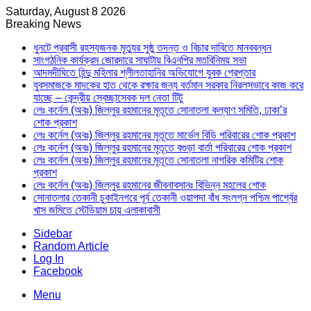
Saturday, August 8 2026
Breaking News
ধুনটে প্রবাসী রহস্যজনক মৃত্যুর সুষ্ঠু তদন্ত ও বিচার দাবিতে মানববন্ধন
সাংগঠনিক কার্যক্রম জোরদারে সাঘাটায় বিএনপির মতবিনিময় সভা
আদমদীঘিতে হিন্দু মহিলার শ্লীলতাহানির অভিযোগে যুবক গ্রেপ্তার
যুবসমাজকে মাদকের হাত থেকে রক্ষার জন্য বর্তমান সরকার নিরলসভাবে কাজ করে
যাচ্ছে – কেন্দ্রীয় স্বেচ্ছাসেবক দল নেতা টিটু
লেঃ কর্নেল (অবঃ) জিল্লুর রহমানের মৃতূতে সোনাতলা কল্যাণ সমিতি, ঢাকা’র
শোক প্রকাশ
লেঃ কর্নেল (অবঃ) জিল্লুর রহমানের মৃতূতে মার্ভেল বিডি পরিবারের শোক প্রকাশ
লেঃ কর্নেল (অবঃ) জিল্লুর রহমানের মৃতূতে বগুড়া বার্তা পরিবারের শোক প্রকাশ
লেঃ কর্নেল (অবঃ) জিল্লুর রহমানের মৃতূতে সোনাতলা নাগরিক কমিটির শোক
প্রকাশ
লেঃ কর্নেল (অবঃ) জিল্লুর রহমানের জীবনাবসানঃ বিভিন্ন মহলের শোক
সোনাতলার তেকানী চুকাইনগরে পূর্ব তেকানী ওয়াপদা বাঁধ সংলগ্ন পশ্চিম পার্শ্বের
খাস জমিতে স্টেডিয়াম চায় এলাকাবাসী
Sidebar
Random Article
Log In
Facebook
Menu