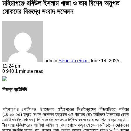
মহিমাগঞ্জে রবিউল ইসলাম খাজা ও তার বিশেষ অনুগত
লোকদের বিরুদ্ধে সংবাদ সম্মেলন
admin
Send an email
June 14, 2025,
11:24 pm
0
940
1 minute read
নিজস্ব প্রতিনিধি
গাইবান্ধা’র গোবিন্দগঞ্জ উপজেলার মহিমাগঞ্জের জিরাইগ্রামের নিজবাড়িতে শনিবার
(১৪-০৬-২৫) দুপুরে সংবাদ সম্মেলন করেছেন ওই গ্রামের মোঃ আমিরুল ইসলামের ছেলে
মোঃ ইসমাইল হোসেন। তিনি সংবাদ সম্মেলনে লিখিত বক্তব্যে বলেন, গত ৭ জুন সন্ধ্যা ৭
টার সময় মহিমাগঞ্জের আলিয়া কামিল মাদ্রাসা রোডে রাজুর মোড়ে একটি চায়ের দোকানের
সামনে স্থানীয় শান্ত, বাবু, প্লাবন, রাজু, বুলবুল, রাসেল, সোহেলসহ আরও ১০/১৫ জনের