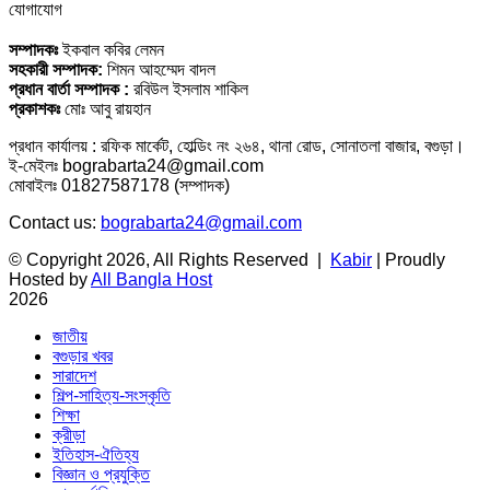
যোগাযোগ
সম্পাদকঃ
ইকবাল কবির লেমন
সহকারী সম্পাদক:
শিমন আহম্মেদ বাদল
প্রধান বার্তা সম্পাদক :
রবিউল ইসলাম শাকিল
প্রকাশকঃ
মোঃ আবু রায়হান
প্রধান কার্যালয় : রফিক মার্কেট, হোল্ডিং নং ২৬৪, থানা রোড, সোনাতলা বাজার, বগুড়া।
ই-মেইলঃ bograbarta24@gmail.com
মোবাইলঃ 01827587178 (সম্পাদক)
Contact us:
bograbarta24@gmail.com
© Copyright 2026, All Rights Reserved |
Kabir
| Proudly
Hosted by
All Bangla Host
2026
জাতীয়
বগুড়ার খবর
সারাদেশ
শিল্প-সাহিত্য-সংস্কৃতি
শিক্ষা
ক্রীড়া
ইতিহাস-ঐতিহ্য
বিজ্ঞান ও প্রযুক্তি