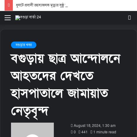
ধুনটে প্রবাসী রহস্যজনক মৃত্যুর সুষ্ঠু তদন্ত ও বিচার দাবিতে মানববন্ধন
Menu
S
fo
বগুড়ার খবর
বগুড়ায় ছাত্র আন্দোলনে
আহতদের দেখতে
হাসপাতালে জামায়াত
নেতৃবৃন্দ
S
August 18, 2024, 1:30 am
e
0
441
1 minute read