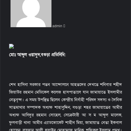
n
d
a
n
admin
e
m
a
i
l
মোঃ আব্দুল ওয়াদুদ,বগুড়া প্রতিনিধি:
শেখ হাসিনা সরকার পতন আন্দোলনে আহতদের দেখতে শনিবার শহীদ
জিয়াউর রহমান মেডিকেল কলেজ হাসপাতালে যান জামায়াতে ইসলামীর
নেতৃবৃন্দ। এ সময় উপস্থিত ছিলেন কেন্দ্রীয় নির্বাহী পরিষদ সদস্য ও দৈনিক
সাতমাথার সম্পাদক অধ্যক্ষ শাহাবুদ্দিন, বগুড়া শহর জামায়াতের আমীর
অধ্যক্ষ আবিদুর রহমান সোহেল, সেক্রেটারী আ স ম আব্দুল মালেক,
ফুলবাড়ী থানা আমীর এ্যাডভোকেট শাহীন মিয়া, জামায়াত নেতা ইকবাল
হোসেন, রায়হান আলী, হুসাইন মোহাম্মাদ মানিক, শফিকুল ইসলাম প্রমুখ।