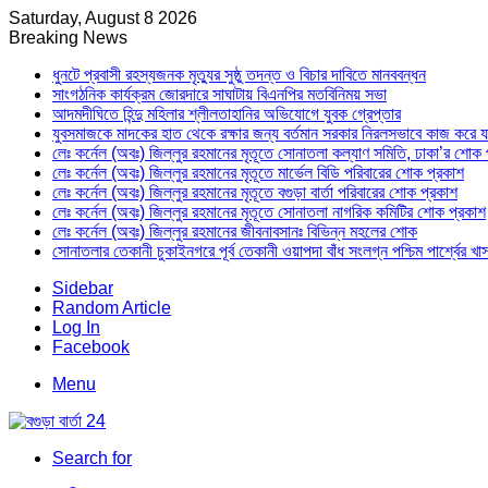
Saturday, August 8 2026
Breaking News
ধুনটে প্রবাসী রহস্যজনক মৃত্যুর সুষ্ঠু তদন্ত ও বিচার দাবিতে মানববন্ধন
সাংগঠনিক কার্যক্রম জোরদারে সাঘাটায় বিএনপির মতবিনিময় সভা
আদমদীঘিতে হিন্দু মহিলার শ্লীলতাহানির অভিযোগে যুবক গ্রেপ্তার
যুবসমাজকে মাদকের হাত থেকে রক্ষার জন্য বর্তমান সরকার নিরলসভাবে কাজ করে যাচ্ছ
লেঃ কর্নেল (অবঃ) জিল্লুর রহমানের মৃতূতে সোনাতলা কল্যাণ সমিতি, ঢাকা’র শোক 
লেঃ কর্নেল (অবঃ) জিল্লুর রহমানের মৃতূতে মার্ভেল বিডি পরিবারের শোক প্রকাশ
লেঃ কর্নেল (অবঃ) জিল্লুর রহমানের মৃতূতে বগুড়া বার্তা পরিবারের শোক প্রকাশ
লেঃ কর্নেল (অবঃ) জিল্লুর রহমানের মৃতূতে সোনাতলা নাগরিক কমিটির শোক প্রকাশ
লেঃ কর্নেল (অবঃ) জিল্লুর রহমানের জীবনাবসানঃ বিভিন্ন মহলের শোক
সোনাতলার তেকানী চুকাইনগরে পূর্ব তেকানী ওয়াপদা বাঁধ সংলগ্ন পশ্চিম পার্শ্বের খ
Sidebar
Random Article
Log In
Facebook
Menu
Search for