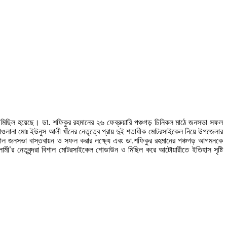
 মিছিল হয়েছে। ডা. শফিকুর রহমানের ২৬ ফেব্রুয়ারি পঞ্চগড় চিনিকল মাঠে জনসভা সফল
ওলানা মোঃ ইউনুস আলী খাঁনের নেতৃত্বে প্রায় দুই শতাধীক মোটরসাইকেল নিয়ে উপজেলার
িশাল জনসভা বাস্তবায়ন ও সফল করার লক্ষ্যে এবং ডা.শফিকুর রহমানের পঞ্চগড় আগমনকে
সলামী’র নেতৃবৃন্দরা বিশাল মোটরসাইকেল শোডাউন ও মিছিল করে আটোয়ারীতে ইতিহাস সৃষ্টি