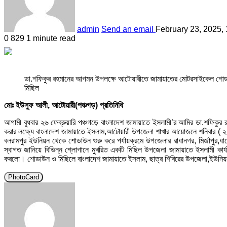
admin
Send an email
February 23, 2025,
0
829
1 minute read
ডা.শফিকুর রহমানের আগমন উপলক্ষে আটোয়ারীতে জামায়াতের মোটরসাইকেল শোড
মিছিল
মোঃ ইউসুফ আলী, আটোয়ারী(পঞ্চগড়) প্রতিনিধি
আগামী বুধবার ২৬ ফেব্রুয়ারি পঞ্চগড়ে বাংলাদেশ জামায়াতে ইসলামী’র আমির ডা.শফিক
করার লক্ষ্যে বাংলাদেশ জামায়াতে ইসলাম,আটোয়ারী উপজেলা শাখার আয়োজনে শনিবার ( ২
বলরামপুর ইউনিয়ন থেকে শোডাউন শুরু করে পর্যায়ক্রমে উপজেলার রাধানগর, মির্জাপু
স্বাগত জানিয়ে বিভিন্ন শ্লোগানে মুখরিত একটি মিছিল উপজেলা জামায়াতে ইসলামী কার্যা
করলো। শোডাউন ও মিছিলে বাংলাদেশ জামায়াতে ইসলাম, ছাত্র শিবিরের উপজেলা,ইউনিয়ন ও ওয়
PhotoCard