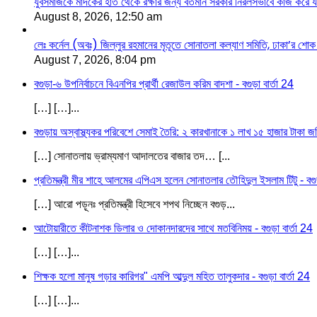
যুবসমাজকে মাদকের হাত থেকে রক্ষার জন্য বর্তমান সরকার নিরলসভাবে কাজ করে যাচ্
August 8, 2026, 12:50 am
লেঃ কর্নেল (অবঃ) জিল্লুর রহমানের মৃতূতে সোনাতলা কল্যাণ সমিতি, ঢাকা’র শোক
August 7, 2026, 8:04 pm
বগুড়া-৬ উপনির্বাচনে বিএনপির প্রার্থী রেজাউল করিম বাদশা - বগুড়া বার্তা 24
[…] […]...
বগুড়ায় অস্বাস্থ্যকর পরিবেশে সেমাই তৈরি: ২ কারখানাকে ১ লাখ ১৫ হাজার টাকা জরি
[…] সোনাতলায় ভ্রাম্যমাণ আদালতের বাজার তদ… [...
প্রতিমন্ত্রী মীর শাহে আলমের এপিএস হলেন সোনাতলার তৌহিদুল ইসলাম টিটু - বগুড়
[…] আরো পড়ূনঃ প্রতিমন্ত্রী হিসেবে শপথ নিচ্ছেন বগুড়...
আটোয়ারীতে কীটনাশক ডিলার ও দোকানদারদের সাথে মতবিনিময় - বগুড়া বার্তা 24
[…] […]...
শিক্ষক হলো মানুষ গড়ার কারিগর" এমপি আব্দুল মহিত তালুকদার - বগুড়া বার্তা 24
[…] […]...