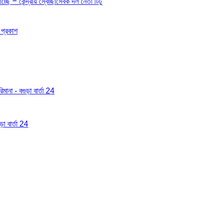
ছে – কেন্দ্রীয় স্বেচ্ছাসেবক দল নেতা টিটু
 প্রকাশ
মানা - বগুড়া বার্তা 24
া বার্তা 24