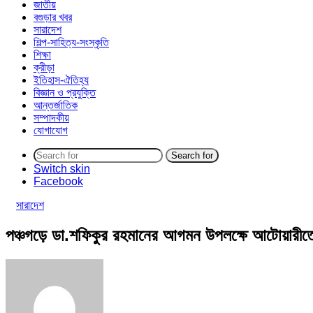
জাতীয়
বগুড়ার খবর
সারাদেশ
শিল্প-সাহিত্য-সংস্কৃতি
শিক্ষা
ক্রীড়া
ইতিহাস-ঐতিহ্য
বিজ্ঞান ও প্রযুক্তি
আন্তর্জাতিক
সম্পাদকীয়
যোগাযোগ
Search for
Switch skin
Facebook
সারাদেশ
পঞ্চগড়ে ডা.শফিকুর রহমানের আগমন উপলক্ষে আটোয়ারীত