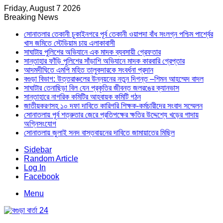
Friday, August 7 2026
Breaking News
সোনাতলার তেকানী চুকাইনগরে পূর্ব তেকানী ওয়াপদা বাঁধ সংলগ্ন পশ্চিম পার্শ্বের
খাস জমিতে স্টেডিয়াম চায় এলাকাবাসী
সাঘাটায় পুলিশের অভিযানে এক মাদক ব্যবসায়ী গ্রেফতার
সান্তাহার ফাঁড়ি পুলিশের সাঁড়াশি অভিযানে মাদক কারবারি গ্রেপ্তার
আদমদীঘিতে এমপি মহিত তালুকদারকে সংবর্ধনা প্রদান
বগুড়া বিভাগ: উত্তরাঞ্চলের উন্নয়নের নতুন দিগন্ত –শিমন আহম্মেদ বাদল
সাঘাটার তেনাছিড়া বিল যেন প্রকৃতির জীবন্ত জলরঙের ক্যানভাস
সান্তাহারে নাগরিক কমিটির আহবায়ক কমিটি গঠন
জাতীয়করণসহ ১০ দফা দাবিতে কারিগরি শিক্ষক-কর্মচারীদের সংবাদ সম্মেলন
সোনাতলায় পূর্ব শত্রুতার জেরে প্রতিপক্ষের ক্ষতির উদ্দেশ্যে খড়ের গাদায়
অগ্নিসংযোগ
সোনাতলায় জুলাই সনদ বাস্তবায়নের দাবিতে জামায়াতের মিছিল
Sidebar
Random Article
Log In
Facebook
Menu