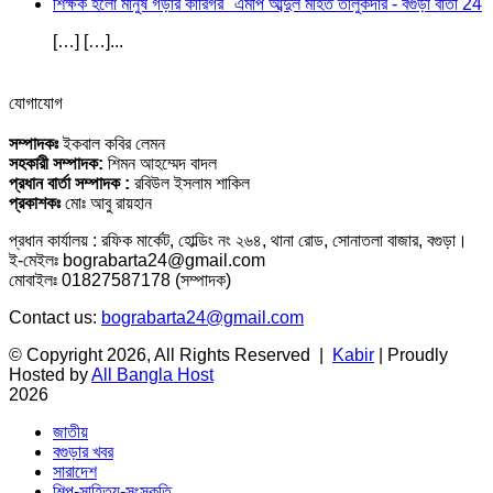
শিক্ষক হলো মানুষ গড়ার কারিগর" এমপি আব্দুল মহিত তালুকদার - বগুড়া বার্তা 24
[…] […]...
যোগাযোগ
সম্পাদকঃ
ইকবাল কবির লেমন
সহকারী সম্পাদক:
শিমন আহম্মেদ বাদল
প্রধান বার্তা সম্পাদক :
রবিউল ইসলাম শাকিল
প্রকাশকঃ
মোঃ আবু রায়হান
প্রধান কার্যালয় : রফিক মার্কেট, হোল্ডিং নং ২৬৪, থানা রোড, সোনাতলা বাজার, বগুড়া।
ই-মেইলঃ bograbarta24@gmail.com
মোবাইলঃ 01827587178 (সম্পাদক)
Contact us:
bograbarta24@gmail.com
© Copyright 2026, All Rights Reserved |
Kabir
| Proudly
Hosted by
All Bangla Host
2026
জাতীয়
বগুড়ার খবর
সারাদেশ
শিল্প-সাহিত্য-সংস্কৃতি