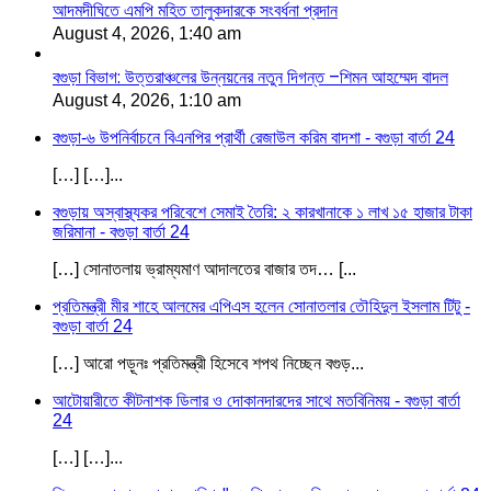
আদমদীঘিতে এমপি মহিত তালুকদারকে সংবর্ধনা প্রদান
August 4, 2026, 1:40 am
বগুড়া বিভাগ: উত্তরাঞ্চলের উন্নয়নের নতুন দিগন্ত –শিমন আহম্মেদ বাদল
August 4, 2026, 1:10 am
বগুড়া-৬ উপনির্বাচনে বিএনপির প্রার্থী রেজাউল করিম বাদশা - বগুড়া বার্তা 24
[…] […]...
বগুড়ায় অস্বাস্থ্যকর পরিবেশে সেমাই তৈরি: ২ কারখানাকে ১ লাখ ১৫ হাজার টাকা
জরিমানা - বগুড়া বার্তা 24
[…] সোনাতলায় ভ্রাম্যমাণ আদালতের বাজার তদ… [...
প্রতিমন্ত্রী মীর শাহে আলমের এপিএস হলেন সোনাতলার তৌহিদুল ইসলাম টিটু -
বগুড়া বার্তা 24
[…] আরো পড়ূনঃ প্রতিমন্ত্রী হিসেবে শপথ নিচ্ছেন বগুড়...
আটোয়ারীতে কীটনাশক ডিলার ও দোকানদারদের সাথে মতবিনিময় - বগুড়া বার্তা
24
[…] […]...