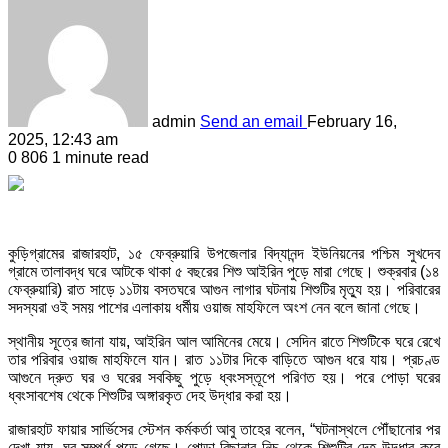
admin
Send an email
February 16,
2025, 12:43 am
0
806
1 minute read
কুড়িগ্রামের রাজারহাট, ১৫ ফেব্রুয়ারি উপজেলার বিদ্যানন্দ ইউনিয়নের পশ্চিম সুখদেব
গ্রামে তালাবদ্ধ ঘরে আটকে থাকা ৫ বছরের শিশু আইরিন পুড়ে মারা গেছে। শুক্রবার (১৪
ফেব্রুয়ারি) রাত সাড়ে ১১টায় বসতঘরে আগুন লাগার ঘটনায় শিশুটির মৃত্যু হয়। পরিবারের
সদস্যরা ওই সময় পাশের এলাকায় ধর্মীয় ওয়াজ মাহফিলে অংশ নেন বলে জানা গেছে।
স্থানীয় সূত্রে জানা যায়, আইরিন আল আমিনের মেয়ে। সেদিন রাতে শিশুটিকে ঘরে রেখে
তার পরিবার ওয়াজ মাহফিলে যান। রাত ১১টার দিকে বাড়িতে আগুন ধরে যায়। প্রচণ্ড
আগুনে দ্রুত ঘর ও ঘরের সবকিছু পুড়ে ধ্বংসস্তূপে পরিণত হয়। পরে পোড়া ঘরের
ধ্বংসাবশেষ থেকে শিশুটির অঙ্গারকৃত দেহ উদ্ধার করা হয়।
রাজারহাট ফায়ার সার্ভিসের স্টেশন কর্মকর্তা আবু তাহের বলেন, “ঘটনাস্থলে পৌঁছানোর পর
দেখা যায়, ঘর সম্পূর্ণ পুড়ে গেছে। পোড়া বিছানার নিচ থেকে শিশুটির দেহ উদ্ধার করে