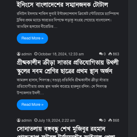
ইনিংসে বাংলাদেশের সম্মানজনক টোটাল
রবিউল ইসলাম শাকিল দুবাই ইন্টারন্যাশনাল ক্রিকেট স্টেডিয়ামে চ্যাম্পিয়ন্স
ট্রফির প্রথম ম্যাচে ভারতের বিপক্ষে লড়াকু সংগ্রহ পেয়েছে বাংলাদেশ।
তাওহিদ হৃদয়ের বীরোচিত…
Read More »
admin
October 18, 2024, 12:33 am
0
863
গ্রীষ্মকালীন ক্রীড়া সাতার প্রতিযোগিতায় উথলী
স্কুলের নবম শ্রেণির ছাত্রের প্রথম স্থান অর্জন
কামরুল হাসান, শিবগঞ্জ ( বগুড়া) প্রতিনিধি গ্রীষ্মকালীন ক্রীড়া সাঁতার
প্রতিযোগীতায় প্রথম স্থান অর্জন করেছে হারুনুর রশিদ। সে শিবগঞ্জ
উপজেলার উথলী…
Read More »
admin
July 19, 2024, 2:22 am
0
868
সোনাতলায় বঙ্গবন্ধু শেখ মুজিবুর রহমান