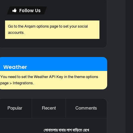
Follow Us
Go to the Arqam options page to set your social
accounts.
Weather
You need to set the Weather API Key in the theme options
page > Integrations.
Popular
Recent
Comments
সোনাতলায় বাবার লাশ বাড়িতে রেখে