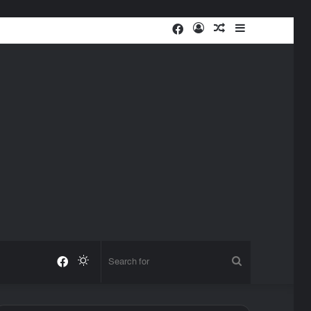
Facebook
Log
Random
Sidebar
In
Article
Facebook
Switch
Search
skin
for