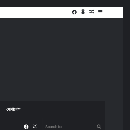
Facebook
Log
Random
Sidebar
In
Article
যোগাযোগ
Facebook
Switch
Search