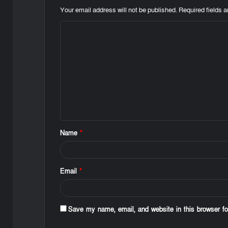
Your email address will not be published.
Required fields 
C
o
m
m
e
n
t
Name
*
*
Email
*
Save my name, email, and website in this browser fo