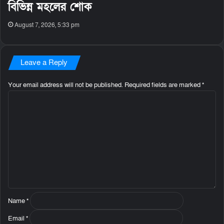
বিভিন্ন মহলের শোক
August 7, 2026, 5:33 pm
Leave a Reply
Your email address will not be published.
Required fields are marked
*
C
o
m
m
e
n
t
*
Name
*
Email
*