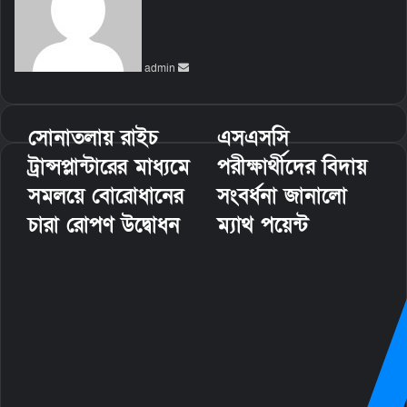
d
a
n
admin
e
m
a
i
সোনাতলায় রাইচ
এসএসসি
l
ট্রান্সপ্লান্টারের মাধ্যমে
পরীক্ষার্থীদের বিদায়
সমলয়ে বোরোধানের
সংবর্ধনা জানালো
চারা রোপণ উদ্বোধন
ম্যাথ পয়েন্ট