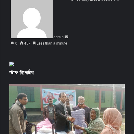
e
n
d
a
n
admin
e
0
457
Less than a minute
m
a
i
l
স্টাফ রিপোর্টার