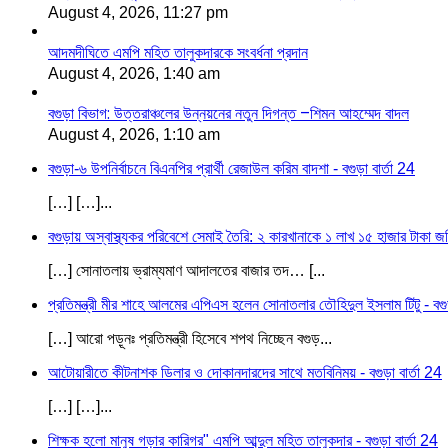
August 4, 2026, 11:27 pm
আদমদীঘিতে এমপি মহিত তালুকদারকে সংবর্ধনা প্রদান
August 4, 2026, 1:40 am
বগুড়া বিভাগ: উত্তরাঞ্চলের উন্নয়নের নতুন দিগন্ত –শিমন আহম্মেদ বাদল
August 4, 2026, 1:10 am
বগুড়া-৬ উপনির্বাচনে বিএনপির প্রার্থী রেজাউল করিম বাদশা - বগুড়া বার্তা 24
[…] […]...
বগুড়ায় অস্বাস্থ্যকর পরিবেশে সেমাই তৈরি: ২ কারখানাকে ১ লাখ ১৫ হাজার টাকা জরি
[…] সোনাতলায় ভ্রাম্যমাণ আদালতের বাজার তদ… [...
প্রতিমন্ত্রী মীর শাহে আলমের এপিএস হলেন সোনাতলার তৌহিদুল ইসলাম টিটু - বগুড়
[…] আরো পড়ূনঃ প্রতিমন্ত্রী হিসেবে শপথ নিচ্ছেন বগুড়...
আটোয়ারীতে কীটনাশক ডিলার ও দোকানদারদের সাথে মতবিনিময় - বগুড়া বার্তা 24
[…] […]...
শিক্ষক হলো মানুষ গড়ার কারিগর" এমপি আব্দুল মহিত তালুকদার - বগুড়া বার্তা 24