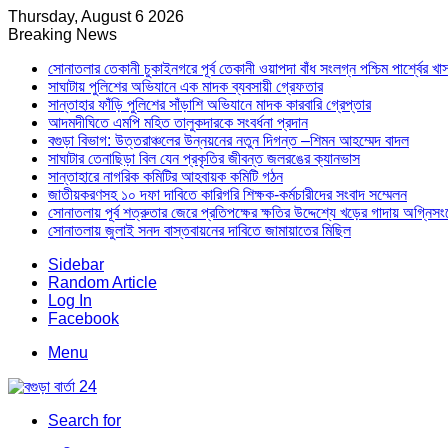
Thursday, August 6 2026
Breaking News
সোনাতলার তেকানী চুকাইনগরে পূর্ব তেকানী ওয়াপদা বাঁধ সংলগ্ন পশ্চিম পার্শ্বের খ
সাঘাটায় পুলিশের অভিযানে এক মাদক ব্যবসায়ী গ্রেফতার
সান্তাহার ফাঁড়ি পুলিশের সাঁড়াশি অভিযানে মাদক কারবারি গ্রেপ্তার
আদমদীঘিতে এমপি মহিত তালুকদারকে সংবর্ধনা প্রদান
বগুড়া বিভাগ: উত্তরাঞ্চলের উন্নয়নের নতুন দিগন্ত –শিমন আহম্মেদ বাদল
সাঘাটার তেনাছিড়া বিল যেন প্রকৃতির জীবন্ত জলরঙের ক্যানভাস
সান্তাহারে নাগরিক কমিটির আহবায়ক কমিটি গঠন
জাতীয়করণসহ ১০ দফা দাবিতে কারিগরি শিক্ষক-কর্মচারীদের সংবাদ সম্মেলন
সোনাতলায় পূর্ব শত্রুতার জেরে প্রতিপক্ষের ক্ষতির উদ্দেশ্যে খড়ের গাদায় অগ্নিস
সোনাতলায় জুলাই সনদ বাস্তবায়নের দাবিতে জামায়াতের মিছিল
Sidebar
Random Article
Log In
Facebook
Menu
Search for