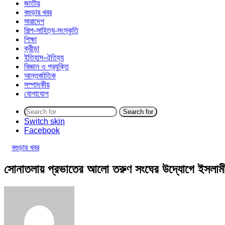
জাতীয়
বগুড়ার খবর
সারাদেশ
শিল্প-সাহিত্য-সংস্কৃতি
শিক্ষা
ক্রীড়া
ইতিহাস-ঐতিহ্য
বিজ্ঞান ও প্রযুক্তি
আন্তর্জাতিক
সম্পাদকীয়
যোগাযোগ
Search for
Switch skin
Facebook
বগুড়ার খবর
সোনাতলায় প্রভাতের আলো তরুণ সংঘের উদ্যােগে ইসলামী স