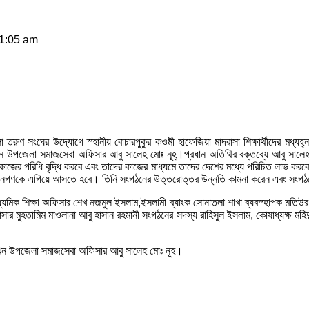
 1:05 am
সংঘের উদ্যােগে স্হানীয় বোচারপুকুর কওমী হাফেজিয়া মাদরাসা শিক্ষার্থীদের মধ্যহ্নভো
রাখেন উপজেলা সমাজসেবা অফিসার আবু সালেহ মোঃ নূহ্।প্রধান অতিথির বক্তব্যে আবু স
াদের কাজের পরিধি বৃদ্ধি করবে এবং তাদের কাজের মাধ্যমে তাদের দেশের মধ্যে পরিচিত লা
 জনগণকে এগিয়ে আসতে হবে। তিনি সংগঠনের উত্তরোত্তর উন্নতি কামনা করেন এবং সংগঠনে
ধ্যমিক শিক্ষা অফিসার শেখ নজমুল ইসলাম,ইসলামী ব্যাংক সোনাতলা শাখা ব্যবস্হাপক মতিউ
 মুহতামিম মাওলানা আবু হাসান রহমানী সংগঠনের সদস্য রাহিসুল ইসলাম, কোষাধ্যক্ষ মহিদু
রাখেন উপজেলা সমাজসেবা অফিসার আবু সালেহ মোঃ নূহ।