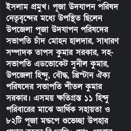
ইসলাম প্রমুখ। পূজা উদযাপন পরিষদ
নেতৃবৃন্দের মধ্যে উপস্থিত ছিলেন
উপজেলা পূজা উদযাপন পরিষদের
সভাপতি চাঁদ মোহন হালদার, সাধারণ
সম্পাদক তাপস কুমার সরকার, সহ-
সভাপতি এডভোকেট সুনীল কুমার,
উপজেলা হিন্দু, বৌদ্ধ, খ্রিস্টান ঐক্য
পরিষদের সভাপতি শীতল কুমার
সরকার। এসময় ক্ষতিগ্রস্ত ১১ হিন্দু
পরিবারের মাঝে আর্থিক সহায়তা ও
৮২টি পূজা মন্ডপে শুভেচ্ছা উপহার