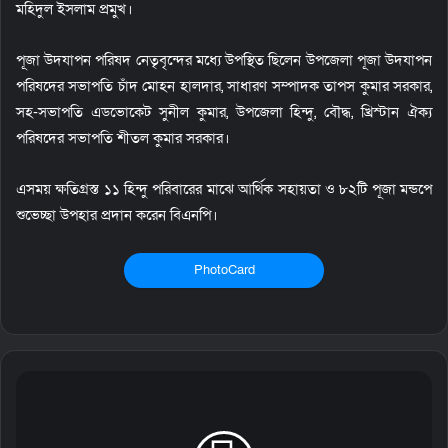
মহিদুল ইসলাম প্রমুখ।
পূজা উদযাপন পরিষদ নেতৃবৃন্দের মধ্যে উপস্থিত ছিলেন উপজেলা পূজা উদযাপন
পরিষদের সভাপতি চাঁদ মোহন হালদার, সাধারণ সম্পাদক তাপস কুমার সরকার,
সহ-সভাপতি এডভোকেট সুনীল কুমার, উপজেলা হিন্দু, বৌদ্ধ, খ্রিস্টান ঐক্য
পরিষদের সভাপতি শীতল কুমার সরকার।
এসময় ক্ষতিগ্রস্ত ১১ হিন্দু পরিবারের মাঝে আর্থিক সহায়তা ও ৮২টি পূজা মন্ডপে
শুভেচ্ছা উপহার প্রদান করেন বিএনপি।
PhotoCard