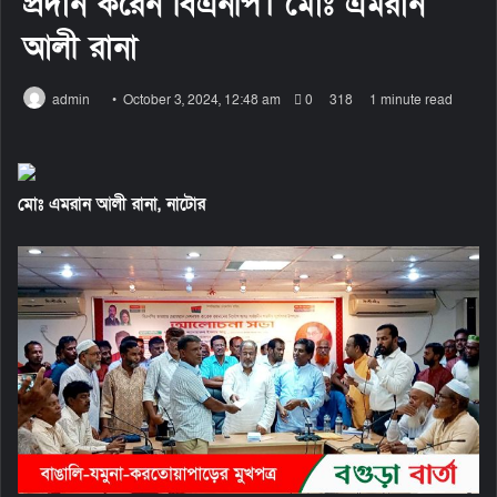
প্রদান করেন বিএনপি। মোঃ এমরান
আলী রানা
admin
S
October 3, 2024, 12:48 am
0
318
1 minute read
e
n
d
মোঃ এমরান আলী রানা, নাটোর
a
n
e
m
a
i
l