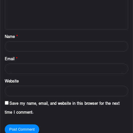
m
e
n
t
Name
*
*
Email
*
Website
Save my name, email, and website in this browser for the next
time I comment.