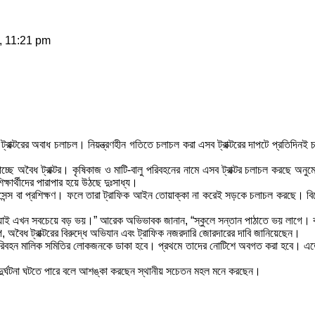
, 11:21 pm
রাক্টরের অবাধ চলাচল। নিয়ন্ত্রণহীন গতিতে চলাচল করা এসব ট্রাক্টরের দাপটে প্রতিদিনই চ
 অবৈধ ট্রাক্টর। কৃষিকাজ ও মাটি-বালু পরিবহনের নামে এসব ট্রাক্টর চলাচল করছে অনুমোদন
ষার্থীদের পারাপার হয়ে উঠছে দুঃসাধ্য।
ন্স বা প্রশিক্ষণ। ফলে তারা ট্রাফিক আইন তোয়াক্কা না করেই সড়কে চলাচল করছে। বিশেষ ক
 হওয়াই এখন সবচেয়ে বড় ভয়।” আরেক অভিভাবক জানান, “স্কুলে সন্তান পাঠাতে ভয় লাগে। 
প, অবৈধ ট্রাক্টরের বিরুদ্ধে অভিযান এবং ট্রাফিক নজরদারি জোরদারের দাবি জানিয়েছেন।
 অবৈধ পরিবহন মালিক সমিতির লোকজনকে ডাকা হবে। প্রথমে তাদের নোটিশে অবগত করা হবে। এত
ী দুর্ঘটনা ঘটতে পারে বলে আশঙ্কা করছেন স্থানীয় সচেতন মহল মনে করছেন।