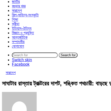
জাতীয়
বগুড়ার খবর
সারাদেশ
শিল্প-সাহিত্য-সংস্কৃতি
শিক্ষা
ক্রীড়া
ইতিহাস-ঐতিহ্য
বিজ্ঞান ও প্রযুক্তি
আন্তর্জাতিক
সম্পাদকীয়
যোগাযোগ
Search for
Switch skin
Facebook
সারাদেশ
সাঘাটার রাস্তায় ট্রাক্টরের দাপট, শঙ্কিত পথচারী: বাড়ছে 