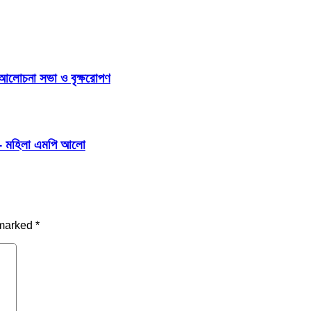
 আলোচনা সভা ও বৃক্ষরোপণ
বে- মহিলা এমপি আলো
 marked
*