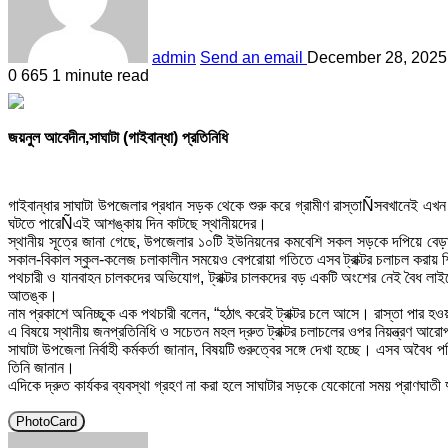
admin
Send an email
December 28, 2025
0
665
1 minute read
জয়নুল আবেদীন,সাঘাটা (গাইবান্ধা) প্রতিনিধি
গাইবান্ধার সাঘাটা উপজেলার প্রধান সড়ক থেকে শুরু করে গ্রামীণ রাস্তাÑসবখানেই এখন ট্
ঘটতে পারেÑএই আশঙ্কায় দিন কাটছে স্থানীয়দের।
স্থানীয় সূত্রে জানা গেছে, উপজেলার ১০টি ইউনিয়নের কমবেশি সকল সড়কে দপিয়ে বেড়াচ্ছে
সকাল-বিকাল স্কুল-কলেজ চলাকালীন সময়েও বেপরোয়া গতিতে এসব ট্রাক্টর চলাচল করায় শিক্
পথচারী ও যানবাহন চালকদের অভিযোগ, ট্রাক্টর চালকদের বড় একটি অংশের নেই বৈধ লাইসে
আতঙ্ক।
নাম প্রকাশে অনিচ্ছুক এক পথচারী বলেন, “হঠাৎ করেই ট্রাক্টর চলে আসে। রাস্তা পার
এ বিষয়ে স্থানীয় জনপ্রতিনিধি ও সচেতন মহল দ্রুত ট্রাক্টর চলাচলের ওপর নিয়ন্ত্রণ আরো
সাঘাটা উপজেলা নির্বাহী কর্মকর্তা জানান, বিষয়টি গুরুত্বের সঙ্গে দেখা হচ্ছে। এসব
তিনি জানান।
এদিকে দ্রুত কার্যকর ব্যবস্থা গ্রহণ না করা হলে সাঘাটার সড়কে যেকোনো সময় প্রাণঘাত
PhotoCard