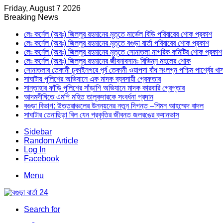
Friday, August 7 2026
Breaking News
লেঃ কর্নেল (অবঃ) জিল্লুর রহমানের মৃতূতে মার্ভেল বিডি পরিবারের শোক প্রকাশ
লেঃ কর্নেল (অবঃ) জিল্লুর রহমানের মৃতূতে বগুড়া বার্তা পরিবারের শোক প্রকাশ
লেঃ কর্নেল (অবঃ) জিল্লুর রহমানের মৃতূতে সোনাতলা নাগরিক কমিটির শোক প্রকাশ
লেঃ কর্নেল (অবঃ) জিল্লুর রহমানের জীবনাবসানঃ বিভিন্ন মহলের শোক
সোনাতলার তেকানী চুকাইনগরে পূর্ব তেকানী ওয়াপদা বাঁধ সংলগ্ন পশ্চিম পার্শ্বের খ
সাঘাটায় পুলিশের অভিযানে এক মাদক ব্যবসায়ী গ্রেফতার
সান্তাহার ফাঁড়ি পুলিশের সাঁড়াশি অভিযানে মাদক কারবারি গ্রেপ্তার
আদমদীঘিতে এমপি মহিত তালুকদারকে সংবর্ধনা প্রদান
বগুড়া বিভাগ: উত্তরাঞ্চলের উন্নয়নের নতুন দিগন্ত –শিমন আহম্মেদ বাদল
সাঘাটার তেনাছিড়া বিল যেন প্রকৃতির জীবন্ত জলরঙের ক্যানভাস
Sidebar
Random Article
Log In
Facebook
Menu
Search for