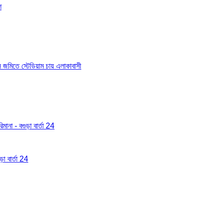
শ
াস জমিতে স্টেডিয়াম চায় এলাকাবাসী
মানা - বগুড়া বার্তা 24
া বার্তা 24