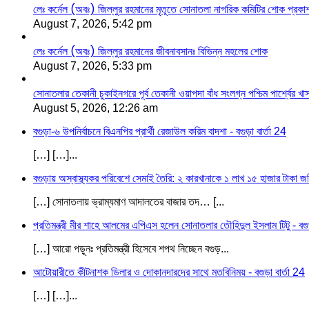
লেঃ কর্নেল (অবঃ) জিল্লুর রহমানের মৃতূতে সোনাতলা নাগরিক কমিটির শোক প্রকা
August 7, 2026, 5:42 pm
লেঃ কর্নেল (অবঃ) জিল্লুর রহমানের জীবনাবসানঃ বিভিন্ন মহলের শোক
August 7, 2026, 5:33 pm
সোনাতলার তেকানী চুকাইনগরে পূর্ব তেকানী ওয়াপদা বাঁধ সংলগ্ন পশ্চিম পার্শ্বের খ
August 5, 2026, 12:26 am
বগুড়া-৬ উপনির্বাচনে বিএনপির প্রার্থী রেজাউল করিম বাদশা - বগুড়া বার্তা 24
[…] […]...
বগুড়ায় অস্বাস্থ্যকর পরিবেশে সেমাই তৈরি: ২ কারখানাকে ১ লাখ ১৫ হাজার টাকা জরি
[…] সোনাতলায় ভ্রাম্যমাণ আদালতের বাজার তদ… [...
প্রতিমন্ত্রী মীর শাহে আলমের এপিএস হলেন সোনাতলার তৌহিদুল ইসলাম টিটু - বগুড়
[…] আরো পড়ূনঃ প্রতিমন্ত্রী হিসেবে শপথ নিচ্ছেন বগুড়...
আটোয়ারীতে কীটনাশক ডিলার ও দোকানদারদের সাথে মতবিনিময় - বগুড়া বার্তা 24
[…] […]...