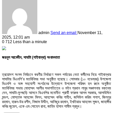
admin
Send an email
November 11,
2025, 12:01 am
0
712
Less than a minute
জয়নুল আবেদীন, সাঘাটা (গাইবান্ধা) সংবাদদাতা
ত্রয়োদশ সংসদ নির্বাচনে করণীয় নির্ধারণে সকল পর্যায়ের নেতা কর্মীদের নিয়ে গাইবান্ধার
সাঘাটায় বিএনপি’র মতবিনিময় সভা অনুষ্ঠিত হয়েছে। সোমবার (১০ নভেম্বর) উপজেলা
বিএনপি ও অঙ্গ সহযোগী সংগঠনের উদ্যোগে উপজেলা পরিষদ হল রুমে অনুষ্ঠিত
মতবিনিময় সভায় মোহাম্মদ আলীর সভাপতিত্বে ও মইন প্রধান লাবুর সঞ্চালনায় বক্তব্য
দেন, সাঘাটা-ফুলছড়ি আসনে বিএনপির মনোনীত প্রার্থী ফারুক আলম সরকার, আলাউদ্দিন
মন্ডল, মোস্তাক আহমেদ মিলন, আহম্মেদ কবির শাহীন, জসিউল করিম পলাশ, জিল্লুর
রহমান, হারুন-উর রশীদ, নিজাম উদ্দীন, আনিছুর রহমান, ইখতিয়ার আহমেদ সুজন, জাহাঙ্গীর
কবির জুয়েল, একে এম সোহেল রানা, জাহিদ হাসান শামীম প্রমুখ।