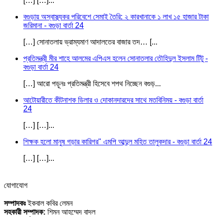
[…] […]...
বগুড়ায় অস্বাস্থ্যকর পরিবেশে সেমাই তৈরি: ২ কারখানাকে ১ লাখ ১৫ হাজার টাকা
জরিমানা - বগুড়া বার্তা 24
[…] সোনাতলায় ভ্রাম্যমাণ আদালতের বাজার তদ… [...
প্রতিমন্ত্রী মীর শাহে আলমের এপিএস হলেন সোনাতলার তৌহিদুল ইসলাম টিটু -
বগুড়া বার্তা 24
[…] আরো পড়ূনঃ প্রতিমন্ত্রী হিসেবে শপথ নিচ্ছেন বগুড়...
আটোয়ারীতে কীটনাশক ডিলার ও দোকানদারদের সাথে মতবিনিময় - বগুড়া বার্তা
24
[…] […]...
শিক্ষক হলো মানুষ গড়ার কারিগর" এমপি আব্দুল মহিত তালুকদার - বগুড়া বার্তা 24
[…] […]...
যোগাযোগ
সম্পাদকঃ
ইকবাল কবির লেমন
সহকারী সম্পাদক:
শিমন আহম্মেদ বাদল