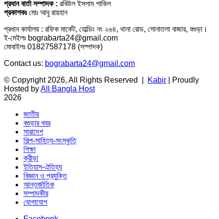
প্রধান বার্তা সম্পাদক :
রবিউল ইসলাম শাকিল
প্রকাশকঃ
মোঃ আবু রায়হান
প্রধান কার্যালয় : রফিক মার্কেট, হোল্ডিং নং ২৬৪, থানা রোড, সোনাতলা বাজার, বগুড়া।
ই-মেইলঃ bograbarta24@gmail.com
মোবাইলঃ 01827587178 (সম্পাদক)
Contact us:
bograbarta24@gmail.com
© Copyright 2026, All Rights Reserved |
Kabir
| Proudly
Hosted by
All Bangla Host
2026
জাতীয়
বগুড়ার খবর
সারাদেশ
শিল্প-সাহিত্য-সংস্কৃতি
শিক্ষা
ক্রীড়া
ইতিহাস-ঐতিহ্য
বিজ্ঞান ও প্রযুক্তি
আন্তর্জাতিক
সম্পাদকীয়
যোগাযোগ
Facebook