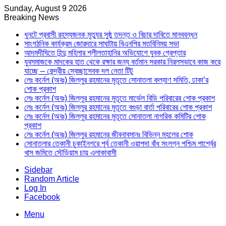
Sunday, August 9 2026
Breaking News
ধুনটে প্রবাসী রহস্যজনক মৃত্যুর সুষ্ঠু তদন্ত ও বিচার দাবিতে মানববন্ধন
সাংগঠনিক কার্যক্রম জোরদারে সাঘাটায় বিএনপির মতবিনিময় সভা
আদমদীঘিতে হিন্দু মহিলার শ্লীলতাহানির অভিযোগে যুবক গ্রেপ্তার
যুবসমাজকে মাদকের হাত থেকে রক্ষার জন্য বর্তমান সরকার নিরলসভাবে কাজ করে
যাচ্ছে – কেন্দ্রীয় স্বেচ্ছাসেবক দল নেতা টিটু
লেঃ কর্নেল (অবঃ) জিল্লুর রহমানের মৃতূতে সোনাতলা কল্যাণ সমিতি, ঢাকা’র
শোক প্রকাশ
লেঃ কর্নেল (অবঃ) জিল্লুর রহমানের মৃতূতে মার্ভেল বিডি পরিবারের শোক প্রকাশ
লেঃ কর্নেল (অবঃ) জিল্লুর রহমানের মৃতূতে বগুড়া বার্তা পরিবারের শোক প্রকাশ
লেঃ কর্নেল (অবঃ) জিল্লুর রহমানের মৃতূতে সোনাতলা নাগরিক কমিটির শোক
প্রকাশ
লেঃ কর্নেল (অবঃ) জিল্লুর রহমানের জীবনাবসানঃ বিভিন্ন মহলের শোক
সোনাতলার তেকানী চুকাইনগরে পূর্ব তেকানী ওয়াপদা বাঁধ সংলগ্ন পশ্চিম পার্শ্বের
খাস জমিতে স্টেডিয়াম চায় এলাকাবাসী
Sidebar
Random Article
Log In
Facebook
Menu