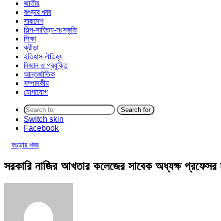
জাতীয়
বগুড়ার খবর
সারাদেশ
শিল্প-সাহিত্য-সংস্কৃতি
শিক্ষা
ক্রীড়া
ইতিহাস-ঐতিহ্য
বিজ্ঞান ও প্রযুক্তি
আন্তর্জাতিক
সম্পাদকীয়
যোগাযোগ
Search for
Switch skin
Facebook
বগুড়ার খবর
সরকারি নাজির আখতার কলেজের সাবেক অধ্যক্ষ প্রফেসর মু