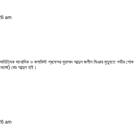
:26 am
সাহিত্যিক সাংবাদিক ও কলামিস্ট প্রফেসর মুহাম্মদ আব্দুল জলীল মিঞার মৃত্যুতে গভীর শো
নচার্জ) মোঃ আব্দুল হাই।
:26 am