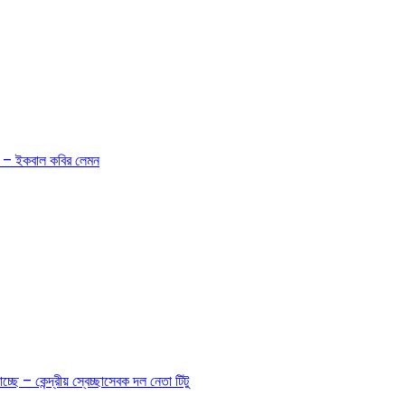
ন – – ইকবাল কবির লেমন
ছে – কেন্দ্রীয় স্বেচ্ছাসেবক দল নেতা টিটু