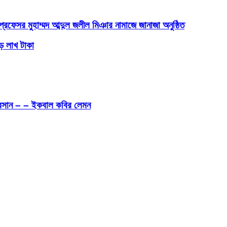
ফেসর মুহাম্মদ আব্দুল জলীল মিঞার নামাজে জানাজা অনুষ্ঠিত
েড় লাখ টাকা
ীবনাবসান – – ইকবাল কবির লেমন