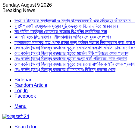
Sunday, August 9 2026
Breaking News
বগুড়া’র উন্নয়নে স্বপ্নদ্রষ্টা ও স্বপ্ন বাস্তবায়নকারী এক মহিরূহের জীবনাবসান
ধুনটে প্রবাসী রহস্যজনক মৃত্যুর সুষ্ঠু তদন্ত ও বিচার দাবিতে মানববন্ধন
সাংগঠনিক কার্যক্রম জোরদারে সাঘাটায় বিএনপির মতবিনিময় সভা
আদমদীঘিতে হিন্দু মহিলার শ্লীলতাহানির অভিযোগে যুবক গ্রেপ্তার
যুবসমাজকে মাদকের হাত থেকে রক্ষার জন্য বর্তমান সরকার নিরলসভাবে কাজ করে যাচ্ছ
লেঃ কর্নেল (অবঃ) জিল্লুর রহমানের মৃতূতে সোনাতলা কল্যাণ সমিতি, ঢাকা’র শোক 
লেঃ কর্নেল (অবঃ) জিল্লুর রহমানের মৃতূতে মার্ভেল বিডি পরিবারের শোক প্রকাশ
লেঃ কর্নেল (অবঃ) জিল্লুর রহমানের মৃতূতে বগুড়া বার্তা পরিবারের শোক প্রকাশ
লেঃ কর্নেল (অবঃ) জিল্লুর রহমানের মৃতূতে সোনাতলা নাগরিক কমিটির শোক প্রকাশ
লেঃ কর্নেল (অবঃ) জিল্লুর রহমানের জীবনাবসানঃ বিভিন্ন মহলের শোক
Sidebar
Random Article
Log In
Facebook
Menu
Search for