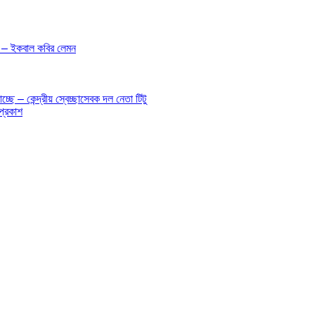
 – – ইকবাল কবির লেমন
ে – কেন্দ্রীয় স্বেচ্ছাসেবক দল নেতা টিটু
প্রকাশ