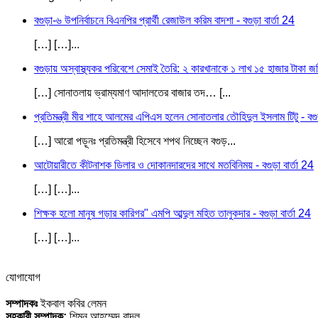
বগুড়া-৬ উপনির্বাচনে বিএনপির প্রার্থী রেজাউল করিম বাদশা - বগুড়া বার্তা 24
[…] […]...
বগুড়ায় অস্বাস্থ্যকর পরিবেশে সেমাই তৈরি: ২ কারখানাকে ১ লাখ ১৫ হাজার টাকা জরি
[…] সোনাতলায় ভ্রাম্যমাণ আদালতের বাজার তদ… [...
প্রতিমন্ত্রী মীর শাহে আলমের এপিএস হলেন সোনাতলার তৌহিদুল ইসলাম টিটু - বগুড়
[…] আরো পড়ূনঃ প্রতিমন্ত্রী হিসেবে শপথ নিচ্ছেন বগুড়...
আটোয়ারীতে কীটনাশক ডিলার ও দোকানদারদের সাথে মতবিনিময় - বগুড়া বার্তা 24
[…] […]...
শিক্ষক হলো মানুষ গড়ার কারিগর" এমপি আব্দুল মহিত তালুকদার - বগুড়া বার্তা 24
[…] […]...
যোগাযোগ
সম্পাদকঃ
ইকবাল কবির লেমন
সহকারী সম্পাদক:
শিমন আহম্মেদ বাদল