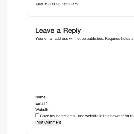
August 8, 2026, 12:50 am
Leave a Reply
Your email address will not be published.
Required fields 
C
o
m
m
e
n
t
*
Name
*
Email
*
Website
Save my name, email, and website in this browser for t