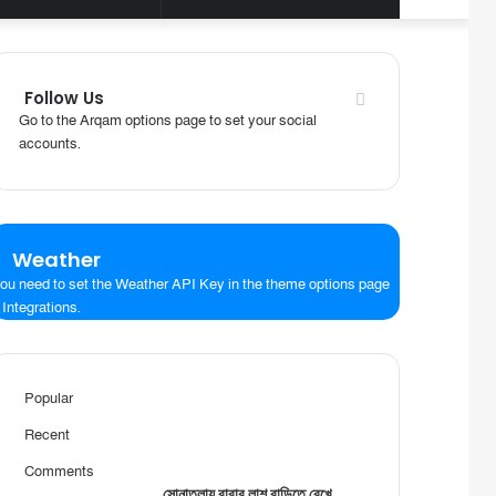
skin
for
Follow Us
Go to the Arqam options page to set your social
accounts.
Weather
ou need to set the Weather API Key in the theme options page
 Integrations.
Popular
Recent
Comments
সোনাতলায় বাবার লাশ বাড়িতে রেখে