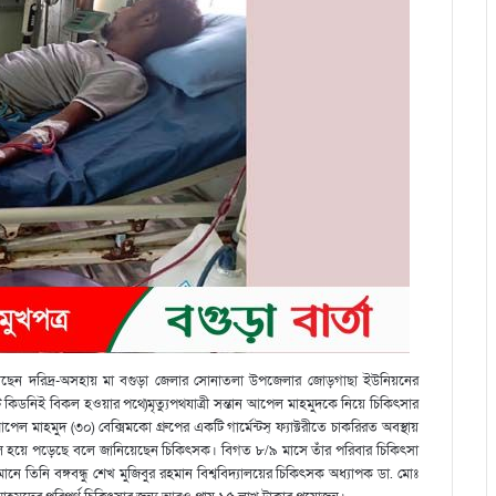
 জানিয়েছেন দরিদ্র-অসহায় মা বগুড়া জেলার সোনাতলা উপজেলার জোড়গাছা ইউনিয়নের
’টি কিডনিই বিকল হওয়ার পথে)মৃত্যুপথযাত্রী সন্তান আপেল মাহমুদকে নিয়ে চিকিৎসার
পেল মাহমুদ (৩০) বেক্সিমকো গ্রুপের একটি গার্মেন্টস্ ফ্যাক্টরীতে চাকরিরত অবস্থায়
িকল হয়ে পড়েছে বলে জানিয়েছেন চিকিৎসক। বিগত ৮/৯ মাসে তাঁর পরিবার চিকিৎসা
ানে তিনি বঙ্গবন্ধু শেখ মুজিবুর রহমান বিশ্ববিদ্যালয়ের চিকিৎসক অধ্যাপক ডা. মোঃ