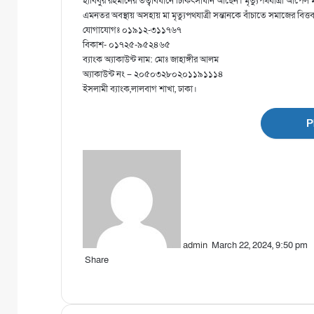
হাবিবুর রহমানের তত্বাবধানে চিকিৎসাধীন আছেন। মৃত্যুপথযাত্রী আপেল ম
এমনতর অবস্থায় অসহায় মা মৃত্যুপথযাত্রী সন্তানকে বাঁচাতে সমাজের বিত্
যোগাযোগঃ ০১৯১২-৩১১৭৬৭
বিকাশ- ০১৭২৫-৯৫২৪৬৫
ব্যাংক অ্যাকাউন্ট নাম: মোঃ জাহাঙ্গীর আলম
অ্যাকাউন্ট নং – ২০৫০৩২৮০২০১১৯১১১৪
ইসলামী ব্যাংক,লালবাগ শাখা, ঢাকা।
P
S
e
n
d
a
n
admin
e
March 22, 2024, 9:50 pm
Share
m
F
T
L
P
P
a
a
w
i
i
r
i
c
i
n
n
i
l