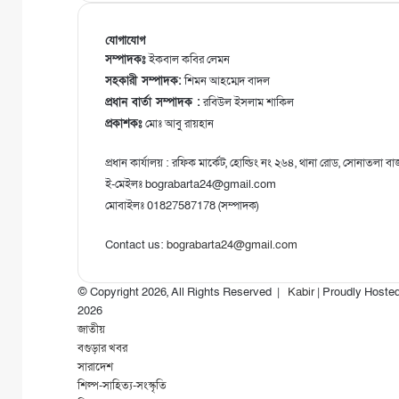
যোগাযোগ
সম্পাদকঃ
ইকবাল কবির লেমন
সহকারী সম্পাদক:
শিমন আহম্মেদ বাদল
প্রধান বার্তা সম্পাদক :
রবিউল ইসলাম শাকিল
প্রকাশকঃ
মোঃ আবু রায়হান
প্রধান কার্যালয় : রফিক মার্কেট, হোল্ডিং নং ২৬৪, থানা রোড, সোনাতলা বা
ই-মেইলঃ bograbarta24@gmail.com
মোবাইলঃ 01827587178 (সম্পাদক)
Contact us:
bograbarta24@gmail.com
© Copyright 2026, All Rights Reserved |
Kabir
| Proudly Hoste
2026
জাতীয়
বগুড়ার খবর
সারাদেশ
শিল্প-সাহিত্য-সংস্কৃতি