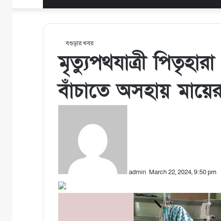
বগুড়ার খবর
মৃত্যুপথযাত্রী পিতৃহারা
বাঁচাতে অসহায় মায়ে
S
e
n
d
a
n
admin
e
March 22, 2024, 9:50 pm
m
a
i
l