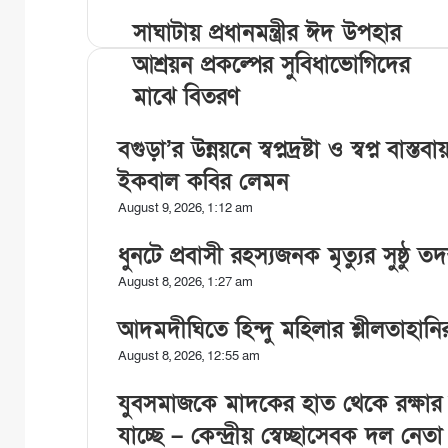
e
t
k
t
n
সাঘাটায় প্রধানমন্ত্রীর ঈদ উপহার
b
t
e
e
t
o
e
d
r
আশ্রয়ন প্রকল্পের সুবিধাভোগিদের
o
r
I
e
k
n
s
মাঝে বিতরণ
t
বগুড়া’র উন্নয়নে স্বপ্নদ্রষ্টা ও স্বপ্ন 
ইকবাল কবির লেমন
August 9, 2026, 1:12 am
ধুনটে প্রবাসী রহস্যজনক মৃত্যুর সুষ্ঠু 
August 8, 2026, 1:27 am
আদমদীঘিতে হিন্দু মহিলার শ্লীলতাহানির
August 8, 2026, 12:55 am
যুবসমাজকে মাদকের হাত থেকে রক্ষার
যাচ্ছে – কেন্দ্রীয় স্বেচ্ছাসেবক দল নেতা 