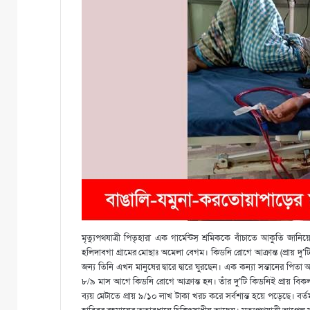
মৃত্যুপথযাত্রী পিতৃহারা এক গার্মেন্টস্ শ্রমিককে বাঁচাতে আকুতি
হলিদাবগা গ্রামের মোছাঃ অমেলা বেগম। কিডনি রোগে আক্রান্ত (প্রায় দু
জন্য তিনি এখন মানুষের দ্বারে দ্বারে ঘুরছেন। এক কন্যা সন্তানের পিতা আ
৮/৯ মাস আগে কিডনি রোগে আক্রান্ত হন। তাঁর দু’টি কিডনিই প্রায় ব
ব্যয় মেটাতে প্রায় ৯/১০ লাখ টাকা খরচ করে সর্বশান্ত হয়ে পড়েছে। বর্তম