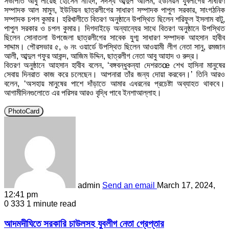
সভাপতি আবু লায়েছ হোসেন নাহিদ, সদস্য আব্দুল আলিম, ইউনিয়ন যুবলীগের সাধারণ
সম্পাদক আল মামুন, ইউনিয়ন ছাত্রলীগের সাধারণ সম্পাদক পাপুল সরকার, সাংগঠনিক
সম্পাদক চপল কুমার। হরিখালীতে বিতরণ অনুষ্ঠানে উপস্থিত ছিলেন শরিফুল ইসলাম বাটু,
পাপুল সরকার ও চপল কুমার। দিগদাইড়ে অন্যান্যের সাথে বিতরণ অনুষ্ঠানে উপস্থিত
ছিলেন সোনাতলা উপজেলা ছাত্রলীগের সাবেক যুগ্ম সাধারণ সম্পাদক আহসান হাবীব
সাদ্দাম। পৌরসভার ৫, ৬ নং ওয়ার্ডে উপস্থিত ছিলেন আওয়ামী লীগ নেতা সানু, রমজান
আলী, আব্দুল গফুর আকন্দ, আজিম উদ্দিন, ছাত্রলীগ নেতা আবু আহাদ ও রুদ্র।
বিতরণ অনুষ্ঠানে আহসান হাবীব বলেন, ‘বঙ্গবন্ধুকন্যা দেশরতœ শেখ হাসিনা মানুষের
সেবায় দিনরাত কাজ করে চলেছেন। আপনারা তাঁর জন্য দোয়া করবেন।’ তিনি আরও
বলেন, ‘অসহায় মানুষের পাশে দাঁড়াতে আমার এধরনের প্রচেষ্টা অব্যাহত থাকবে।
আগামীদিনগুলোতে এর পরিসর আরও বৃদ্ধি পাবে ইনশাআল্লাহ।
PhotoCard
admin
Send an email
March 17, 2024,
12:41 pm
0
333
1 minute read
আদমদীঘিতে সরকারি চাউলসহ যুবলীগ নেতা গ্রেপ্তার