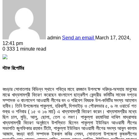
admin
Send an email
March 17, 2024,
12:41 pm
0
333
1 minute read
স্টাফ রিপোর্টার
বগুড়ার সোনাতলার বিভিন্ন স্থানে পবিত্র মাহে রমজান উপলক্ষে দরিদ্র-অসহায় মানুষের
মাঝে খাদ্যসামগ্রী বিতরণ করেছেন বাংলাদেশ ছাত্রলীগ কেন্দ্রীয় কমিটির সাবেক দপ্তর
সম্পাদক ও বাংলাদেশ আওয়ামী লীগের বন ও পরিবেশ বিষয়ক উপ-কমিটির সদস্য আহসান
হাবীব। তিনি উপজেলার পাকুল্লা, হরিখালী, দিগদাইড় ও পৌরসভার ৫, ৬ নং ওয়ার্ডে গত
শুক্র ও শনিবার ( ১৫ ও ১৬ মার্চ) এ খাদ্যসামগ্রী বিতরণ করেন। খাদ্যসামগ্রীর মধ্যে
ছিল চাল, মুড়ি, আলু, ছোলা, তেল ও লবণ। পাকুল্লা রহমানিয়া দাখিল মাদ্রাসায়
খাদ্যসামগ্রী বিতরণ অনুষ্ঠানে উপস্থিত ছিলেন পাকুল্লা ইউনিয়ন আওয়ামী লীগের
সভাপতি জুলফিকার রহমান টিটো, পাকুল্লা ইউনিয়ন আওয়ামী লীগের সদস্য আবুল কালাম
আজাদ, বগুড়া বার্তা সম্পাদক ইকবাল কবির লেমন, সোনাতলা উপজেলা কৃষকলীগের