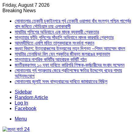
Friday, August 7 2026
Breaking News
সোনাতলার তেকানী চুকাইনগরে পূর্ব তেকানী ওয়াপদা বাঁধ সংলগ্ন পশ্চিম পার্শ্বের
খাস জমিতে স্টেডিয়াম চায় এলাকাবাসী
সাঘাটায় পুলিশের অভিযানে এক মাদক ব্যবসায়ী গ্রেফতার
সান্তাহার ফাঁড়ি পুলিশের সাঁড়াশি অভিযানে মাদক কারবারি গ্রেপ্তার
আদমদীঘিতে এমপি মহিত তালুকদারকে সংবর্ধনা প্রদান
বগুড়া বিভাগ: উত্তরাঞ্চলের উন্নয়নের নতুন দিগন্ত –শিমন আহম্মেদ বাদল
সাঘাটার তেনাছিড়া বিল যেন প্রকৃতির জীবন্ত জলরঙের ক্যানভাস
সান্তাহারে নাগরিক কমিটির আহবায়ক কমিটি গঠন
জাতীয়করণসহ ১০ দফা দাবিতে কারিগরি শিক্ষক-কর্মচারীদের সংবাদ সম্মেলন
সোনাতলায় পূর্ব শত্রুতার জেরে প্রতিপক্ষের ক্ষতির উদ্দেশ্যে খড়ের গাদায়
অগ্নিসংযোগ
সোনাতলায় জুলাই সনদ বাস্তবায়নের দাবিতে জামায়াতের মিছিল
Sidebar
Random Article
Log In
Facebook
Menu