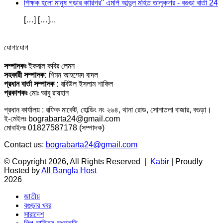
শিক্ষক হলো মানুষ গড়ার কারিগর" এমপি আব্দুল মহিত তালুকদার - বগুড়া বার্তা 24
[…] […]...
যোগাযোগ
সম্পাদকঃ
ইকবাল কবির লেমন
সহকারী সম্পাদক:
শিমন আহম্মেদ বাদল
প্রধান বার্তা সম্পাদক :
রবিউল ইসলাম শাকিল
প্রকাশকঃ
মোঃ আবু রায়হান
প্রধান কার্যালয় : রফিক মার্কেট, হোল্ডিং নং ২৬৪, থানা রোড, সোনাতলা বাজার, বগুড়া।
ই-মেইলঃ bograbarta24@gmail.com
মোবাইলঃ 01827587178 (সম্পাদক)
Contact us:
bograbarta24@gmail.com
© Copyright 2026, All Rights Reserved |
Kabir
| Proudly
Hosted by
All Bangla Host
2026
জাতীয়
বগুড়ার খবর
সারাদেশ