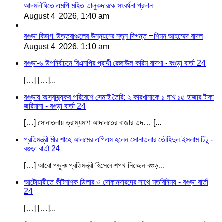
আদমদীঘিতে এমপি মহিত তালুকদারকে সংবর্ধনা প্রদান
August 4, 2026, 1:40 am
বগুড়া বিভাগ: উত্তরাঞ্চলের উন্নয়নের নতুন দিগন্ত –শিমন আহম্মেদ বাদল
August 4, 2026, 1:10 am
বগুড়া-৬ উপনির্বাচনে বিএনপির প্রার্থী রেজাউল করিম বাদশা - বগুড়া বার্তা 24
[…] […]...
বগুড়ায় অস্বাস্থ্যকর পরিবেশে সেমাই তৈরি: ২ কারখানাকে ১ লাখ ১৫ হাজার টাকা
জরিমানা - বগুড়া বার্তা 24
[…] সোনাতলায় ভ্রাম্যমাণ আদালতের বাজার তদ… [...
প্রতিমন্ত্রী মীর শাহে আলমের এপিএস হলেন সোনাতলার তৌহিদুল ইসলাম টিটু -
বগুড়া বার্তা 24
[…] আরো পড়ূনঃ প্রতিমন্ত্রী হিসেবে শপথ নিচ্ছেন বগুড়...
আটোয়ারীতে কীটনাশক ডিলার ও দোকানদারদের সাথে মতবিনিময় - বগুড়া বার্তা
24
[…] […]...