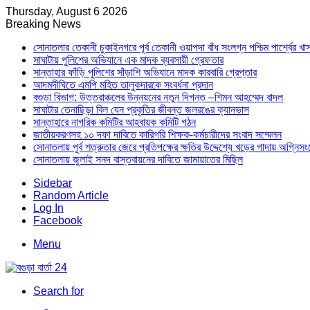
Thursday, August 6 2026
Breaking News
সোনাতলার তেকানী চুকাইনগরে পূর্ব তেকানী ওয়াপদা বাঁধ সংলগ্ন পশ্চিম পার্শ্বের খ
সাঘাটায় পুলিশের অভিযানে এক মাদক ব্যবসায়ী গ্রেফতার
সান্তাহার ফাঁড়ি পুলিশের সাঁড়াশি অভিযানে মাদক কারবারি গ্রেপ্তার
আদমদীঘিতে এমপি মহিত তালুকদারকে সংবর্ধনা প্রদান
বগুড়া বিভাগ: উত্তরাঞ্চলের উন্নয়নের নতুন দিগন্ত –শিমন আহম্মেদ বাদল
সাঘাটার তেনাছিড়া বিল যেন প্রকৃতির জীবন্ত জলরঙের ক্যানভাস
সান্তাহারে নাগরিক কমিটির আহবায়ক কমিটি গঠন
জাতীয়করণসহ ১০ দফা দাবিতে কারিগরি শিক্ষক-কর্মচারীদের সংবাদ সম্মেলন
সোনাতলায় পূর্ব শত্রুতার জেরে প্রতিপক্ষের ক্ষতির উদ্দেশ্যে খড়ের গাদায় অগ্নিস
সোনাতলায় জুলাই সনদ বাস্তবায়নের দাবিতে জামায়াতের মিছিল
Sidebar
Random Article
Log In
Facebook
Menu
Search for