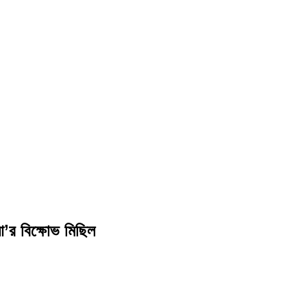
আ’র বিক্ষোভ মিছিল