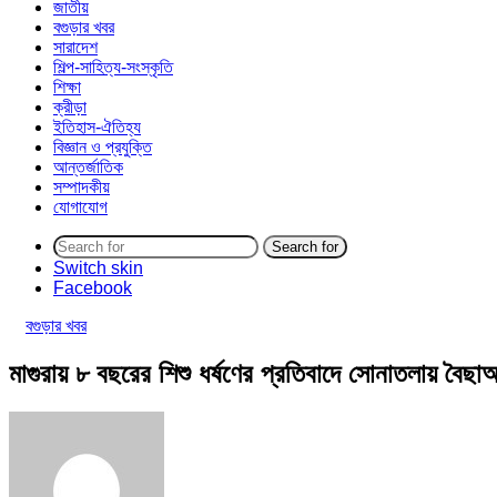
জাতীয়
বগুড়ার খবর
সারাদেশ
শিল্প-সাহিত্য-সংস্কৃতি
শিক্ষা
ক্রীড়া
ইতিহাস-ঐতিহ্য
বিজ্ঞান ও প্রযুক্তি
আন্তর্জাতিক
সম্পাদকীয়
যোগাযোগ
Search for
Switch skin
Facebook
বগুড়ার খবর
মাগুরায় ৮ বছরের শিশু ধর্ষণের প্রতিবাদে সোনাতলায় বৈছা