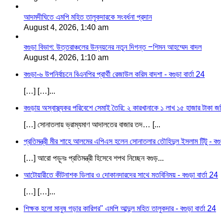
আদমদীঘিতে এমপি মহিত তালুকদারকে সংবর্ধনা প্রদান
August 4, 2026, 1:40 am
বগুড়া বিভাগ: উত্তরাঞ্চলের উন্নয়নের নতুন দিগন্ত –শিমন আহম্মেদ বাদল
August 4, 2026, 1:10 am
বগুড়া-৬ উপনির্বাচনে বিএনপির প্রার্থী রেজাউল করিম বাদশা - বগুড়া বার্তা 24
[…] […]...
বগুড়ায় অস্বাস্থ্যকর পরিবেশে সেমাই তৈরি: ২ কারখানাকে ১ লাখ ১৫ হাজার টাকা জরি
[…] সোনাতলায় ভ্রাম্যমাণ আদালতের বাজার তদ… [...
প্রতিমন্ত্রী মীর শাহে আলমের এপিএস হলেন সোনাতলার তৌহিদুল ইসলাম টিটু - বগুড়
[…] আরো পড়ূনঃ প্রতিমন্ত্রী হিসেবে শপথ নিচ্ছেন বগুড়...
আটোয়ারীতে কীটনাশক ডিলার ও দোকানদারদের সাথে মতবিনিময় - বগুড়া বার্তা 24
[…] […]...
শিক্ষক হলো মানুষ গড়ার কারিগর" এমপি আব্দুল মহিত তালুকদার - বগুড়া বার্তা 24