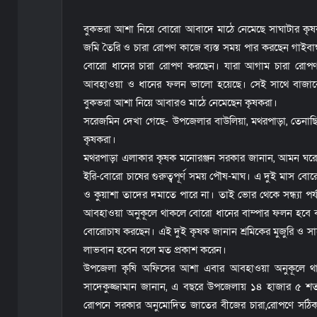
বুকভরা আশা নিয়ে বোরো আবাদে মাঠে নেমেছে সাঘাটার কৃষক
জমি তৈরি ও চারা রোপণ কাজে ব্যস্ত সময় পার করছেন গাইবা
বোরো ধানের চারা রোপণ করছেন। যারা আগাম চারা রোপণ
আবহাওয়া ও ধানের ফলন ভালো হয়েছে। সেই সাথে বাজারে
বুকভরা আশা নিয়ে আবারও মাঠে নেমেছেন কৃষকরা।
সরেজমিন দেখা গেছে- উপজেলার বাউলিয়া, মথরপাড়া, তেনাছিড়
কৃষকরা।
মথরপাড়া এলাকার কৃষক মনোরঞ্জন সরকার জানান, আমন ঘরে তো
ইরি-বোরো চাষের গুরুত্বপূর্ণ সময় পৌষ-মাঘ। এ দুই মাস বো
ও কুয়াশা তাদের দমাতে পারে না। তাই ভোর থেকে সন্ধ্যা
আবহাওয়া অনুকূলে থাকলে বোরো ধানের বাম্পার ফলন হবে
বোরোচাষ করছেন। এই দুই কৃষক জানান শ্রমিকের মুজুরি ও
লাভবান হবেন বলে মত প্রকাশ করেন।
উপজেলা কৃষি অফিসের আশা এবার আবহাওয়া অনুকূলে থাকলে ল
সাদেকুজ্জামান জানান, এ বছরে উপজেলায় ১৪ হাজার ৫ শত হ
রোপনে সরকার অনুমোদিত জাতের বীজের চারা,রোপণে সঠিক পদ