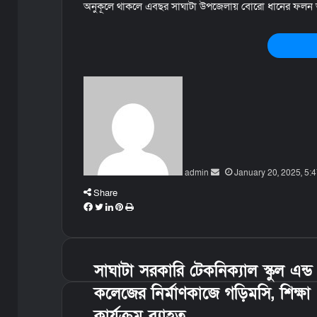
অনুকূলে থাকলে এবছর সাঘাটা উপজেলায় বোরো ধানের ফলন
S
e
n
d
a
n
admin
e
January 20, 2025, 5:
m
Share
a
F
T
L
P
P
i
a
w
i
i
r
l
c
i
n
n
i
e
t
k
t
n
সাঘাটা সরকারি টেকনিক্যাল স্কুল এন্ড
b
t
e
e
t
o
e
d
r
কলেজের নির্মাণকাজে গড়িমসি, শিক্ষা
o
r
I
e
কার্যক্রম ব্যাহত
k
n
s