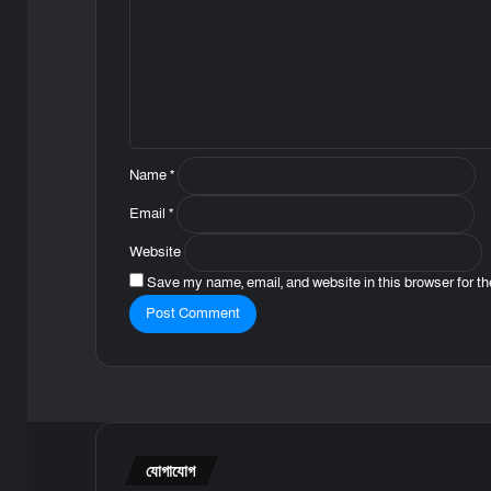
m
e
n
t
*
Name
*
Email
*
Website
Save my name, email, and website in this browser for t
যোগাযোগ