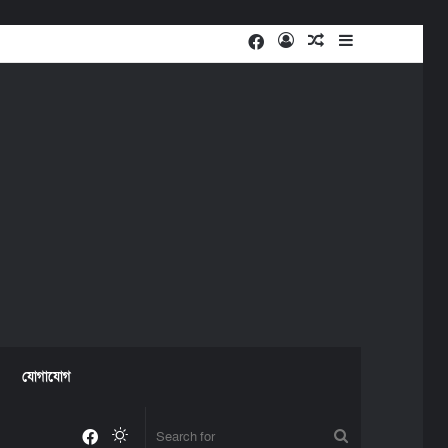
Facebook
Log
Random
Sidebar
In
Article
যোগাযোগ
Facebook
Switch
Search