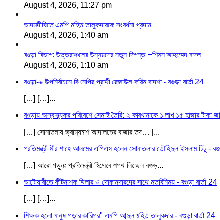
August 4, 2026, 11:27 pm
আদমদীঘিতে এমপি মহিত তালুকদারকে সংবর্ধনা প্রদান
August 4, 2026, 1:40 am
বগুড়া বিভাগ: উত্তরাঞ্চলের উন্নয়নের নতুন দিগন্ত –শিমন আহম্মেদ বাদল
August 4, 2026, 1:10 am
বগুড়া-৬ উপনির্বাচনে বিএনপির প্রার্থী রেজাউল করিম বাদশা - বগুড়া বার্তা 24
[…] […]...
বগুড়ায় অস্বাস্থ্যকর পরিবেশে সেমাই তৈরি: ২ কারখানাকে ১ লাখ ১৫ হাজার টাকা জরি
[…] সোনাতলায় ভ্রাম্যমাণ আদালতের বাজার তদ… [...
প্রতিমন্ত্রী মীর শাহে আলমের এপিএস হলেন সোনাতলার তৌহিদুল ইসলাম টিটু - বগুড়
[…] আরো পড়ূনঃ প্রতিমন্ত্রী হিসেবে শপথ নিচ্ছেন বগুড়...
আটোয়ারীতে কীটনাশক ডিলার ও দোকানদারদের সাথে মতবিনিময় - বগুড়া বার্তা 24
[…] […]...
শিক্ষক হলো মানুষ গড়ার কারিগর" এমপি আব্দুল মহিত তালুকদার - বগুড়া বার্তা 24