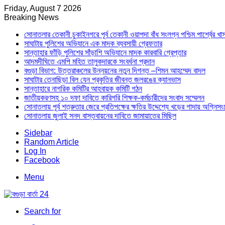
Friday, August 7 2026
Breaking News
সোনাতলার তেকানী চুকাইনগরে পূর্ব তেকানী ওয়াপদা বাঁধ সংলগ্ন পশ্চিম পার্শ্বের খ
সাঘাটায় পুলিশের অভিযানে এক মাদক ব্যবসায়ী গ্রেফতার
সান্তাহার ফাঁড়ি পুলিশের সাঁড়াশি অভিযানে মাদক কারবারি গ্রেপ্তার
আদমদীঘিতে এমপি মহিত তালুকদারকে সংবর্ধনা প্রদান
বগুড়া বিভাগ: উত্তরাঞ্চলের উন্নয়নের নতুন দিগন্ত –শিমন আহম্মেদ বাদল
সাঘাটার তেনাছিড়া বিল যেন প্রকৃতির জীবন্ত জলরঙের ক্যানভাস
সান্তাহারে নাগরিক কমিটির আহবায়ক কমিটি গঠন
জাতীয়করণসহ ১০ দফা দাবিতে কারিগরি শিক্ষক-কর্মচারীদের সংবাদ সম্মেলন
সোনাতলায় পূর্ব শত্রুতার জেরে প্রতিপক্ষের ক্ষতির উদ্দেশ্যে খড়ের গাদায় অগ্নিস
সোনাতলায় জুলাই সনদ বাস্তবায়নের দাবিতে জামায়াতের মিছিল
Sidebar
Random Article
Log In
Facebook
Menu
Search for