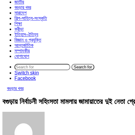
জাতীয়
বগুড়ার খবর
সারাদেশ
শিল্প-সাহিত্য-সংস্কৃতি
শিক্ষা
ক্রীড়া
ইতিহাস-ঐতিহ্য
বিজ্ঞান ও প্রযুক্তি
আন্তর্জাতিক
সম্পাদকীয়
যোগাযোগ
Search for
Switch skin
Facebook
বগুড়ার খবর
বগুড়ায় নির্বাচনী সহিংসতা মামলায় জামায়াতের দুই নেতা গ্