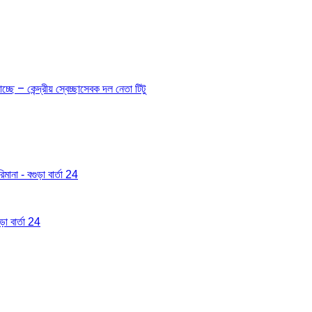
ছে – কেন্দ্রীয় স্বেচ্ছাসেবক দল নেতা টিটু
মানা - বগুড়া বার্তা 24
া বার্তা 24