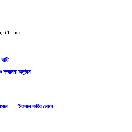
, 6:11 pm
ঘাটি
ম্মাননা অনুষ্ঠান
ীবনাবসান – – ইকবাল কবির লেমন