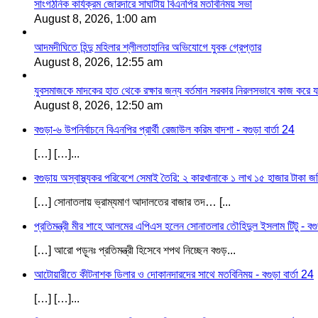
সাংগঠনিক কার্যক্রম জোরদারে সাঘাটায় বিএনপির মতবিনিময় সভা
August 8, 2026, 1:00 am
আদমদীঘিতে হিন্দু মহিলার শ্লীলতাহানির অভিযোগে যুবক গ্রেপ্তার
August 8, 2026, 12:55 am
যুবসমাজকে মাদকের হাত থেকে রক্ষার জন্য বর্তমান সরকার নিরলসভাবে কাজ করে যাচ্
August 8, 2026, 12:50 am
বগুড়া-৬ উপনির্বাচনে বিএনপির প্রার্থী রেজাউল করিম বাদশা - বগুড়া বার্তা 24
[…] […]...
বগুড়ায় অস্বাস্থ্যকর পরিবেশে সেমাই তৈরি: ২ কারখানাকে ১ লাখ ১৫ হাজার টাকা জরি
[…] সোনাতলায় ভ্রাম্যমাণ আদালতের বাজার তদ… [...
প্রতিমন্ত্রী মীর শাহে আলমের এপিএস হলেন সোনাতলার তৌহিদুল ইসলাম টিটু - বগুড়
[…] আরো পড়ূনঃ প্রতিমন্ত্রী হিসেবে শপথ নিচ্ছেন বগুড়...
আটোয়ারীতে কীটনাশক ডিলার ও দোকানদারদের সাথে মতবিনিময় - বগুড়া বার্তা 24
[…] […]...