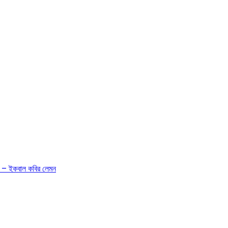
ন – – ইকবাল কবির লেমন