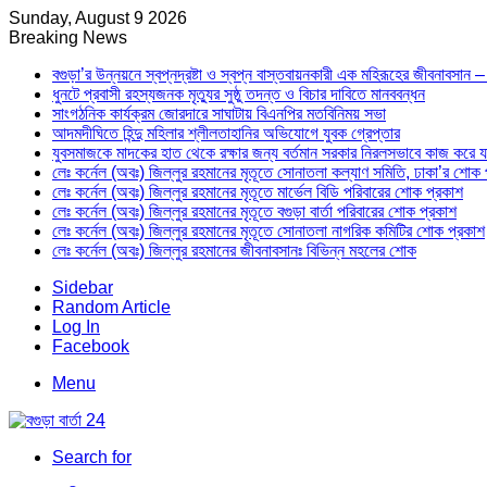
Sunday, August 9 2026
Breaking News
বগুড়া’র উন্নয়নে স্বপ্নদ্রষ্টা ও স্বপ্ন বাস্তবায়নকারী এক মহিরূহের জীবনাবসান
ধুনটে প্রবাসী রহস্যজনক মৃত্যুর সুষ্ঠু তদন্ত ও বিচার দাবিতে মানববন্ধন
সাংগঠনিক কার্যক্রম জোরদারে সাঘাটায় বিএনপির মতবিনিময় সভা
আদমদীঘিতে হিন্দু মহিলার শ্লীলতাহানির অভিযোগে যুবক গ্রেপ্তার
যুবসমাজকে মাদকের হাত থেকে রক্ষার জন্য বর্তমান সরকার নিরলসভাবে কাজ করে যাচ্ছ
লেঃ কর্নেল (অবঃ) জিল্লুর রহমানের মৃতূতে সোনাতলা কল্যাণ সমিতি, ঢাকা’র শোক 
লেঃ কর্নেল (অবঃ) জিল্লুর রহমানের মৃতূতে মার্ভেল বিডি পরিবারের শোক প্রকাশ
লেঃ কর্নেল (অবঃ) জিল্লুর রহমানের মৃতূতে বগুড়া বার্তা পরিবারের শোক প্রকাশ
লেঃ কর্নেল (অবঃ) জিল্লুর রহমানের মৃতূতে সোনাতলা নাগরিক কমিটির শোক প্রকাশ
লেঃ কর্নেল (অবঃ) জিল্লুর রহমানের জীবনাবসানঃ বিভিন্ন মহলের শোক
Sidebar
Random Article
Log In
Facebook
Menu
Search for