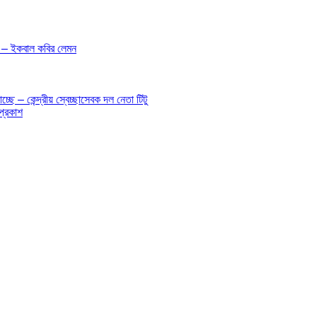
 – – ইকবাল কবির লেমন
ে – কেন্দ্রীয় স্বেচ্ছাসেবক দল নেতা টিটু
প্রকাশ