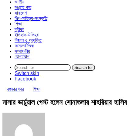
জাতীয়
বগুড়ার খবর
সারাদেশ
শিল্প-সাহিত্য-সংস্কৃতি
শিক্ষা
ক্রীড়া
ইতিহাস-ঐতিহ্য
বিজ্ঞান ও প্রযুক্তি
আন্তর্জাতিক
সম্পাদকীয়
যোগাযোগ
Search for
Switch skin
Facebook
বগুড়ার খবর
শিক্ষা
নাসার ভার্চুয়াল গেস্ট হলেন সোনাতলার শাহরিয়ার হাসিব