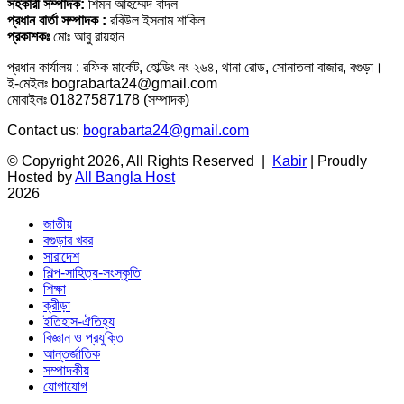
সহকারী সম্পাদক:
শিমন আহম্মেদ বাদল
প্রধান বার্তা সম্পাদক :
রবিউল ইসলাম শাকিল
প্রকাশকঃ
মোঃ আবু রায়হান
প্রধান কার্যালয় : রফিক মার্কেট, হোল্ডিং নং ২৬৪, থানা রোড, সোনাতলা বাজার, বগুড়া।
ই-মেইলঃ bograbarta24@gmail.com
মোবাইলঃ 01827587178 (সম্পাদক)
Contact us:
bograbarta24@gmail.com
© Copyright 2026, All Rights Reserved |
Kabir
| Proudly
Hosted by
All Bangla Host
2026
জাতীয়
বগুড়ার খবর
সারাদেশ
শিল্প-সাহিত্য-সংস্কৃতি
শিক্ষা
ক্রীড়া
ইতিহাস-ঐতিহ্য
বিজ্ঞান ও প্রযুক্তি
আন্তর্জাতিক
সম্পাদকীয়
যোগাযোগ