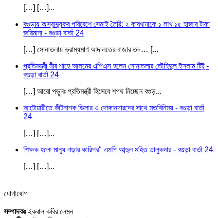
[…] […]...
বগুড়ায় অস্বাস্থ্যকর পরিবেশে সেমাই তৈরি: ২ কারখানাকে ১ লাখ ১৫ হাজার টাকা
জরিমানা - বগুড়া বার্তা 24
[…] সোনাতলায় ভ্রাম্যমাণ আদালতের বাজার তদ… [...
প্রতিমন্ত্রী মীর শাহে আলমের এপিএস হলেন সোনাতলার তৌহিদুল ইসলাম টিটু -
বগুড়া বার্তা 24
[…] আরো পড়ূনঃ প্রতিমন্ত্রী হিসেবে শপথ নিচ্ছেন বগুড়...
আটোয়ারীতে কীটনাশক ডিলার ও দোকানদারদের সাথে মতবিনিময় - বগুড়া বার্তা
24
[…] […]...
শিক্ষক হলো মানুষ গড়ার কারিগর" এমপি আব্দুল মহিত তালুকদার - বগুড়া বার্তা 24
[…] […]...
যোগাযোগ
সম্পাদকঃ
ইকবাল কবির লেমন