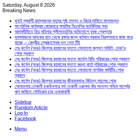
Saturday, August 8 2026
Breaking News
ধুনটে প্রবাসী রহস্যজনক মৃত্যুর সুষ্ঠু তদন্ত ও বিচার দাবিতে মানববন্ধন
সাংগঠনিক কার্যক্রম জোরদারে সাঘাটায় বিএনপির মতবিনিময় সভা
আদমদীঘিতে হিন্দু মহিলার শ্লীলতাহানির অভিযোগে যুবক গ্রেপ্তার
যুবসমাজকে মাদকের হাত থেকে রক্ষার জন্য বর্তমান সরকার নিরলসভাবে কাজ করে
যাচ্ছে – কেন্দ্রীয় স্বেচ্ছাসেবক দল নেতা টিটু
লেঃ কর্নেল (অবঃ) জিল্লুর রহমানের মৃতূতে সোনাতলা কল্যাণ সমিতি, ঢাকা’র
শোক প্রকাশ
লেঃ কর্নেল (অবঃ) জিল্লুর রহমানের মৃতূতে মার্ভেল বিডি পরিবারের শোক প্রকাশ
লেঃ কর্নেল (অবঃ) জিল্লুর রহমানের মৃতূতে বগুড়া বার্তা পরিবারের শোক প্রকাশ
লেঃ কর্নেল (অবঃ) জিল্লুর রহমানের মৃতূতে সোনাতলা নাগরিক কমিটির শোক
প্রকাশ
লেঃ কর্নেল (অবঃ) জিল্লুর রহমানের জীবনাবসানঃ বিভিন্ন মহলের শোক
সোনাতলার তেকানী চুকাইনগরে পূর্ব তেকানী ওয়াপদা বাঁধ সংলগ্ন পশ্চিম পার্শ্বের
খাস জমিতে স্টেডিয়াম চায় এলাকাবাসী
Sidebar
Random Article
Log In
Facebook
Menu