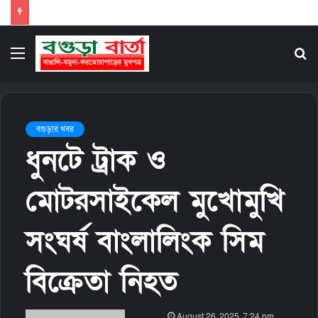
Menu
S
fo
বগুড়ার খবর
ধুনটে ট্রাক ও
মোটরসাইকেল মুখোমুখি
সংঘর্ষ বাংলালিংক সিম
বিক্রেতা নিহত
S
August 26, 2025, 7:24 pm