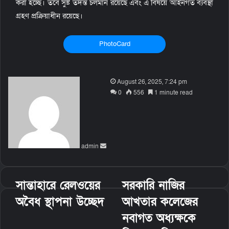
করা হচ্ছে। তবে সুষ্ট তদন্ত চলমান রয়েছে এবং এ বিষয়ে আইনগত ব্যবস্থা
গ্রহণ প্রক্রিয়াধীন রয়েছে।
PhotoCard
S
August 26, 2025, 7:24 pm
e
0
556
1 minute read
n
d
a
n
admin
e
m
a
i
সান্তাহারে রেলওয়ের
সরকারি নাজির
l
অবৈধ স্থাপনা উচ্ছেদ
আখতার কলেজের
নবাগত অধ্যক্ষকে