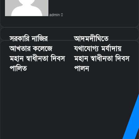
a
n
admin
e
m
a
i
সরকারি নাজির
আদমদীঘিতে
l
আখতার কলেজে
যথাযোগ্য মর্যাদায়
মহান স্বাধীনতা দিবস
মহান স্বাধীনতা দিবস
পালিত
পালন