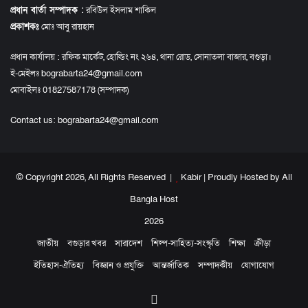
প্রধান বার্তা সম্পাদক :
রবিউল ইসলাম শাকিল
প্রকাশকঃ
মোঃ আবু রায়হান
প্রধান কার্যালয় : রফিক মার্কেট, হোল্ডিং নং ২৬৪, থানা রোড, সোনাতলা বাজার, বগুড়া।
ই-মেইলঃ bograbarta24@gmail.com
মোবাইলঃ 01827587178 (সম্পাদক)
Contact us:
bograbarta24@gmail.com
© Copyright 2026, All Rights Reserved |
Kabir
| Proudly Hosted by
All
Bangla Host
2026
জাতীয়
বগুড়ার খবর
সারাদেশ
শিল্প-সাহিত্য-সংস্কৃতি
শিক্ষা
ক্রীড়া
ইতিহাস-ঐতিহ্য
বিজ্ঞান ও প্রযুক্তি
আন্তর্জাতিক
সম্পাদকীয়
যোগাযোগ
Facebook