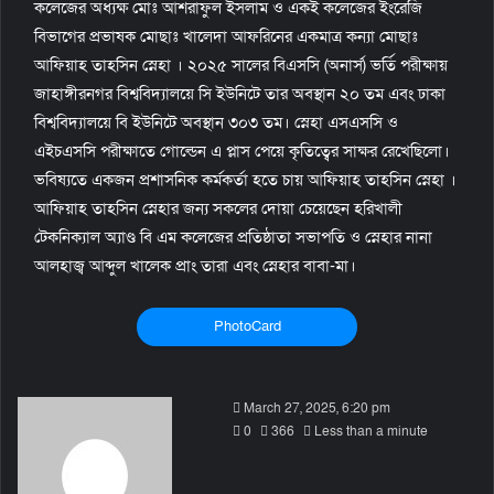
কলেজের অধ্যক্ষ মোঃ আশরাফুল ইসলাম ও একই কলেজের ইংরেজি
বিভাগের প্রভাষক মোছাঃ খালেদা আফরিনের একমাত্র কন্যা মোছাঃ
আফিয়াহ তাহসিন স্নেহা । ২০২৫ সালের বিএসসি (অনার্স) ভর্তি পরীক্ষায়
জাহাঙ্গীরনগর বিশ্ববিদ্যালয়ে সি ইউনিটে তার অবস্থান ২০ তম এবং ঢাকা
বিশ্ববিদ্যালয়ে বি ইউনিটে অবস্থান ৩০৩ তম। স্নেহা এসএসসি ও
এইচএসসি পরীক্ষাতে গোল্ডেন এ প্লাস পেয়ে কৃতিত্বের সাক্ষর রেখেছিলো।
ভবিষ্যতে একজন প্রশাসনিক কর্মকর্তা হতে চায় আফিয়াহ তাহসিন স্নেহা ।
আফিয়াহ তাহসিন স্নেহার জন্য সকলের দোয়া চেয়েছেন হরিখালী
টেকনিক্যাল অ্যাণ্ড বি এম কলেজের প্রতিষ্ঠাতা সভাপতি ও স্নেহার নানা
আলহাজ্ব আব্দুল খালেক প্রাং তারা এবং স্নেহার বাবা-মা।
PhotoCard
S
March 27, 2025, 6:20 pm
e
0
366
Less than a minute
n
d