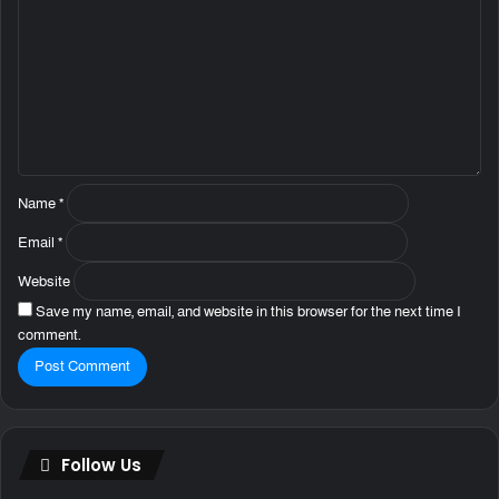
m
m
e
n
t
*
Name
*
Email
*
Website
Save my name, email, and website in this browser for the next time I
comment.
Follow Us