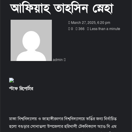
আফিয়াহ তাহসিন স্নেহা
S
March 27, 2025, 6:20 pm
e
0
366
Less than a minute
n
d
a
n
admin
e
m
a
i
l
স্টাফ রিপোর্টার
ঢাকা বিশ্ববিদ্যালয় ও জাহাঙ্গীরনগর বিশ্ববিদ্যালয়ে ভর্তির জন্য নির্বাচিত
হলো বগুড়ার সোনাতলা উপজেলার হরিখালী টেকনিক্যাল অ্যাণ্ড বি এম