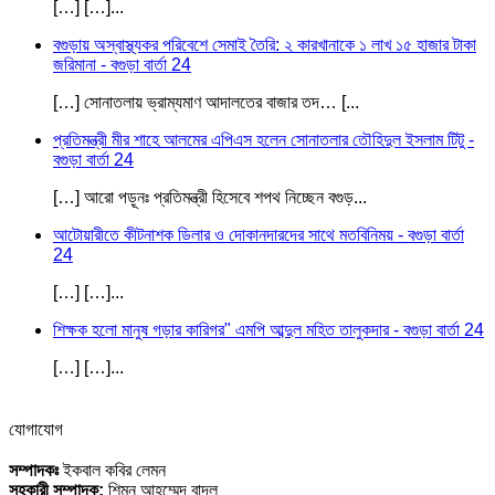
[…] […]...
বগুড়ায় অস্বাস্থ্যকর পরিবেশে সেমাই তৈরি: ২ কারখানাকে ১ লাখ ১৫ হাজার টাকা
জরিমানা - বগুড়া বার্তা 24
[…] সোনাতলায় ভ্রাম্যমাণ আদালতের বাজার তদ… [...
প্রতিমন্ত্রী মীর শাহে আলমের এপিএস হলেন সোনাতলার তৌহিদুল ইসলাম টিটু -
বগুড়া বার্তা 24
[…] আরো পড়ূনঃ প্রতিমন্ত্রী হিসেবে শপথ নিচ্ছেন বগুড়...
আটোয়ারীতে কীটনাশক ডিলার ও দোকানদারদের সাথে মতবিনিময় - বগুড়া বার্তা
24
[…] […]...
শিক্ষক হলো মানুষ গড়ার কারিগর" এমপি আব্দুল মহিত তালুকদার - বগুড়া বার্তা 24
[…] […]...
যোগাযোগ
সম্পাদকঃ
ইকবাল কবির লেমন
সহকারী সম্পাদক:
শিমন আহম্মেদ বাদল