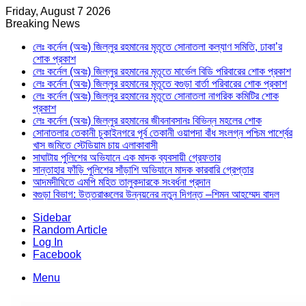
Friday, August 7 2026
Breaking News
লেঃ কর্নেল (অবঃ) জিল্লুর রহমানের মৃতূতে সোনাতলা কল্যাণ সমিতি, ঢাকা’র
শোক প্রকাশ
লেঃ কর্নেল (অবঃ) জিল্লুর রহমানের মৃতূতে মার্ভেল বিডি পরিবারের শোক প্রকাশ
লেঃ কর্নেল (অবঃ) জিল্লুর রহমানের মৃতূতে বগুড়া বার্তা পরিবারের শোক প্রকাশ
লেঃ কর্নেল (অবঃ) জিল্লুর রহমানের মৃতূতে সোনাতলা নাগরিক কমিটির শোক
প্রকাশ
লেঃ কর্নেল (অবঃ) জিল্লুর রহমানের জীবনাবসানঃ বিভিন্ন মহলের শোক
সোনাতলার তেকানী চুকাইনগরে পূর্ব তেকানী ওয়াপদা বাঁধ সংলগ্ন পশ্চিম পার্শ্বের
খাস জমিতে স্টেডিয়াম চায় এলাকাবাসী
সাঘাটায় পুলিশের অভিযানে এক মাদক ব্যবসায়ী গ্রেফতার
সান্তাহার ফাঁড়ি পুলিশের সাঁড়াশি অভিযানে মাদক কারবারি গ্রেপ্তার
আদমদীঘিতে এমপি মহিত তালুকদারকে সংবর্ধনা প্রদান
বগুড়া বিভাগ: উত্তরাঞ্চলের উন্নয়নের নতুন দিগন্ত –শিমন আহম্মেদ বাদল
Sidebar
Random Article
Log In
Facebook
Menu