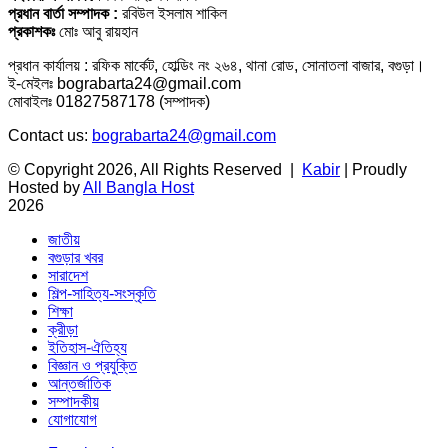
প্রধান বার্তা সম্পাদক :
রবিউল ইসলাম শাকিল
প্রকাশকঃ
মোঃ আবু রায়হান
প্রধান কার্যালয় : রফিক মার্কেট, হোল্ডিং নং ২৬৪, থানা রোড, সোনাতলা বাজার, বগুড়া।
ই-মেইলঃ bograbarta24@gmail.com
মোবাইলঃ 01827587178 (সম্পাদক)
Contact us:
bograbarta24@gmail.com
© Copyright 2026, All Rights Reserved |
Kabir
| Proudly
Hosted by
All Bangla Host
2026
জাতীয়
বগুড়ার খবর
সারাদেশ
শিল্প-সাহিত্য-সংস্কৃতি
শিক্ষা
ক্রীড়া
ইতিহাস-ঐতিহ্য
বিজ্ঞান ও প্রযুক্তি
আন্তর্জাতিক
সম্পাদকীয়
যোগাযোগ