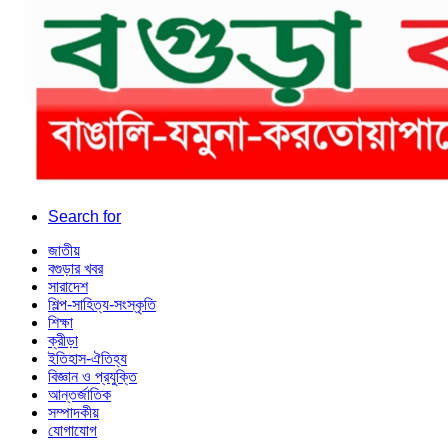
Search for
জাতীয়
বগুড়ার খবর
সারাদেশ
শিল্প-সাহিত্য-সংস্কৃতি
শিক্ষা
ক্রীড়া
ইতিহাস-ঐতিহ্য
বিজ্ঞান ও প্রযুক্তি
আন্তর্জাতিক
সম্পাদকীয়
যোগাযোগ