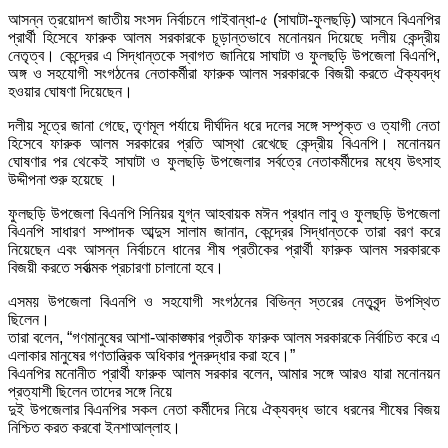
আসন্ন ত্রয়োদশ জাতীয় সংসদ নির্বাচনে গাইবান্ধা-৫ (সাঘাটা-ফুলছড়ি) আসনে বিএনপির
প্রার্থী হিসেবে ফারুক আলম সরকারকে চূড়ান্তভাবে মনোনয়ন দিয়েছে দলীয় কেন্দ্রীয়
নেতৃত্ব। কেন্দ্রের এ সিদ্ধান্তকে স্বাগত জানিয়ে সাঘাটা ও ফুলছড়ি উপজেলা বিএনপি,
অঙ্গ ও সহযোগী সংগঠনের নেতাকর্মীরা ফারুক আলম সরকারকে বিজয়ী করতে ঐক্যবদ্ধ
হওয়ার ঘোষণা দিয়েছেন।
দলীয় সূত্রে জানা গেছে, তৃণমূল পর্যায়ে দীর্ঘদিন ধরে দলের সঙ্গে সম্পৃক্ত ও ত্যাগী নেতা
হিসেবে ফারুক আলম সরকারের প্রতি আস্থা রেখেছে কেন্দ্রীয় বিএনপি। মনোনয়ন
ঘোষণার পর থেকেই সাঘাটা ও ফুলছড়ি উপজেলার সর্বত্রে নেতাকর্মীদের মধ্যে উৎসাহ
উদ্দীপনা শুরু হয়েছে ।
ফুলছড়ি উপজেলা বিএনপি সিনিয়র যুগ্ন আহবায়ক মঈন প্রধান লাবু ও ফুলছড়ি উপজেলা
বিএনপি সাধারণ সম্পাদক আব্দুস সালাম জানান, কেন্দ্রের সিদ্ধান্তকে তারা বরণ করে
নিয়েছেন এবং আসন্ন নির্বাচনে ধানের শীষ প্রতীকের প্রার্থী ফারুক আলম সরকারকে
বিজয়ী করতে সর্বাত্মক প্রচারণা চালানো হবে।
এসময় উপজেলা বিএনপি ও সহযোগী সংগঠনের বিভিন্ন স্তরের নেতৃবৃন্দ উপস্থিত
ছিলেন।
তারা বলেন, “গণমানুষের আশা-আকাঙ্ক্ষার প্রতীক ফারুক আলম সরকারকে নির্বাচিত করে এ
এলাকার মানুষের গণতান্ত্রিক অধিকার পুনরুদ্ধার করা হবে।”
বিএনপির মনোনীত প্রার্থী ফারুক আলম সরকার বলেন, আমার সঙ্গে আরও যারা মনোনয়ন
প্রত্যাশী ছিলেন তাদের সঙ্গে নিয়ে
দুই উপজেলার বিএনপির সকল নেতা কর্মীদের নিয়ে ঐক্যবদ্ধ ভাবে ধরনের শীষের বিজয়
নিশ্চিত করত করবো ইনশাআল্লাহ।