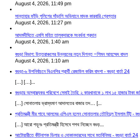
August 4, 2026, 11:49 pm
সান্তাহার ফাঁড়ি পুলিশের সাঁড়াশি অভিযানে মাদক কারবারি গ্রেপ্তার
August 4, 2026, 11:27 pm
আদমদীঘিতে এমপি মহিত তালুকদারকে সংবর্ধনা প্রদান
August 4, 2026, 1:40 am
বগুড়া বিভাগ: উত্তরাঞ্চলের উন্নয়নের নতুন দিগন্ত –শিমন আহম্মেদ বাদল
August 4, 2026, 1:10 am
বগুড়া-৬ উপনির্বাচনে বিএনপির প্রার্থী রেজাউল করিম বাদশা - বগুড়া বার্তা 24
[…] […]...
বগুড়ায় অস্বাস্থ্যকর পরিবেশে সেমাই তৈরি: ২ কারখানাকে ১ লাখ ১৫ হাজার টাকা জরি
[…] সোনাতলায় ভ্রাম্যমাণ আদালতের বাজার তদ… [...
প্রতিমন্ত্রী মীর শাহে আলমের এপিএস হলেন সোনাতলার তৌহিদুল ইসলাম টিটু - বগুড়
[…] আরো পড়ূনঃ প্রতিমন্ত্রী হিসেবে শপথ নিচ্ছেন বগুড়...
আটোয়ারীতে কীটনাশক ডিলার ও দোকানদারদের সাথে মতবিনিময় - বগুড়া বার্তা 24