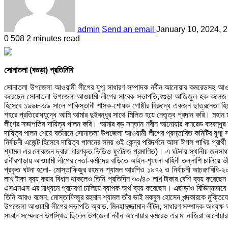
admin
Send an email
January 10, 2024, 
0
508
2 minutes read
সোনাতলা (বগুড়া) প্রতিনিধি
সোনাতলা উপজেলা আওয়ামী লীগের যুগ্ম সাধারণ সম্পাদক নবীন আনোয়ার কমরেডসহ আওয়ামী লী
করেছেন সোনাতলা উপজেলা আওয়ামী লীগের সাবেক সভাপতি,বগুড়া আজিজুল হক কলেজ ছাত্র
হিসেবে ১৯৬৮-৬৯ সালে পাকিস্তানী শাসক-শোষক গোষ্ঠীর বিরুদ্ধে একজন ছাত্রনেতা হিসেবে
শহরে প্রতিরোধযুদ্ধে আমি আমার দুইবন্ধুর সাথে মিলিত হয়ে নেতৃত্ব প্রদান করি। মহা
লীগের সভাপতির দায়িত্ব পালন করি। আমার বড় সন্তান নবীন আনোয়ার কমরেড বঙ্গবন্ধুর
দায়িত্ব পালন শেষে বর্তমানে সোনাতলা উপজেলা আওয়ামী লীগের প্রস্তাবিত কমিটির যুগ্ম 
নির্বাচনী এজেন্ট হিসেবে দায়িত্ব পালনের সময় ওই কেন্দ্র পরিদর্শনে আসা ঈগল পাখির প
শ্যামল এর লোকজন দ্বারা ধারণকৃত ভিডিও ফুটেজে প্রমাণিত)। এ ঘটনায় স্থানীয় জনসাধার
রানীরপাড়ায় আওয়ামী লীগের নেতা-কর্মীদের বাড়িতে আইন-শৃংখলা বাহিনী তল্লাশি চালিয়ে ভী
প্রকৃত ঘটনা হলো- মোস্তাফিজুর রহমান শ্যামল আরপিও ১৯৭২ ও নির্বাচনী আচরণবিধি-২০০৮
লাখ টাকা ব্যয় করার বিধান থাকলেও তিনি প্রতিদিন ৩০/৪০ লাখ টাকার বেশি ব্যয় করেছেন
এসএমএস এর মাধ্যমে প্রচারণা চালিয়ে ব্যাপক অর্থ ব্যয় করেছেন। এছাড়াও বিভিন্নভাবে নি
তিনি আরও বলেন, মোস্তাফিজুর রহমান শ্যামল তাঁর ভাই মকবুল হোসেন খন্দকারকে মুক্তিযো
উপজেলা আওয়ামী লীগের সভাপতি অ্যাড. মিনহাদুজ্জামান লীটন, সাধারণ সম্পাদক অধ্যক্ষ 
সংবাদ সম্মেলনে উপস্থিত ছিলেন উপজেলা নবীন আনোয়ার কমরেড এর মা নাজিরা আনোয়ার, 