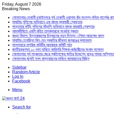
Friday, August 7 2026
Breaking News
সোনাতলার তেকানী চুকাইনগরে পূর্ব তেকানী ওয়াপদা বাঁধ সংলগ্ন পশ্চিম পার্শ্বের খ
সাঘাটায় পুলিশের অভিযানে এক মাদক ব্যবসায়ী গ্রেফতার
সান্তাহার ফাঁড়ি পুলিশের সাঁড়াশি অভিযানে মাদক কারবারি গ্রেপ্তার
আদমদীঘিতে এমপি মহিত তালুকদারকে সংবর্ধনা প্রদান
বগুড়া বিভাগ: উত্তরাঞ্চলের উন্নয়নের নতুন দিগন্ত –শিমন আহম্মেদ বাদল
সাঘাটার তেনাছিড়া বিল যেন প্রকৃতির জীবন্ত জলরঙের ক্যানভাস
সান্তাহারে নাগরিক কমিটির আহবায়ক কমিটি গঠন
জাতীয়করণসহ ১০ দফা দাবিতে কারিগরি শিক্ষক-কর্মচারীদের সংবাদ সম্মেলন
সোনাতলায় পূর্ব শত্রুতার জেরে প্রতিপক্ষের ক্ষতির উদ্দেশ্যে খড়ের গাদায় অগ্নিস
সোনাতলায় জুলাই সনদ বাস্তবায়নের দাবিতে জামায়াতের মিছিল
Sidebar
Random Article
Log In
Facebook
Menu
Search for