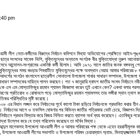
2:40 pm
গ নেতা-কর্মীদের বিরুদ্ধে নির্বাচন কমিশনে মিথ্যা অভিযোগের প্রেক্ষিতে আইন-শৃঙ্খলা ব
 সংসদের সাবেক ভিপি, মুক্তিযুদ্ধের অন্যতম সংগঠক বীর মুক্তিযোদ্ধা নুরুল আনোয়া
 আন্দোলন-সংগ্রামের একনিষ্ঠ কর্মী ছিলাম। আমি ১৯৭১ সালে জাতির জনক বঙ্গবন্ধু শেখ মু
ন মুক্তিযুদ্ধের সময় বগুড়ার শিববাটিতে মুক্তিযুদ্ধের পক্ষে অবস্থান নেয়ায় আমার পরি
 আদর্শের সংগঠন বাংলাদেশ ছাত্রলীগ সোনাতলা উপজেলা শাখার সাধারণ সম্পাদক, উপজেলা য
সাধারণ সম্পাদকের দায়িত্ব পালন করছেন। গত ৭ জানুয়ারি দ্বাদশ জাতীয় সংসদ নির্বাচনে নবী
্রার্থী কে এস এম মোস্তাফিজুর রহমান শ্যামল জিজ্ঞাসা করেন তুই এখানে কেন? একথা বলার
ণের প্রতিরোধ ও রোষানলে পড়ে মোস্তাফিজুর রহমান শ্যামলসহ তার সঙ্গীরা স্থান ত্যাগ করে
তিকর পরিস্থিতির সৃষ্টি করেছে।
 এর বিধান লঙ্ঘন করে নির্বাচনের পূর্বে কালো টাকা ছড়িয়ে নির্বাচনকে প্রভাবিত করার 
। নির্বাচনের আগে ও তফসিল ঘোষণার পর বিভিন্ন জাতীয় পত্রিকায় ভোট চেয়ে, বিজ্ঞাপন দি
র্বাচনে প্রভাব বিস্তার করে বিজয় নিশ্চিত করতে ব্যাপক অর্থ ব্যয় করেছেন। এতকিছুর পরেও
দ্ধা উল্লেখ করে যে তথ্য পরিবেশন করেছেন তা সর্বৈব মিথ্যা।
আব্দুল মালেকসহ উপজেলা আওয়ামী লীগ ও আমার পরিবারের পক্ষ থেকে এহেন হয়রানীমূলক কার্য
উপজেলা আওয়ামী লীগের সভাপতি ও উপজেলা পরিষদ চেয়ারম্যান অ্যাড. মিনহাদুজ্জামান লী