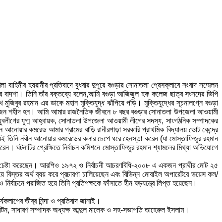
াহিনীর হয়রানীর প্রতিবাদে বুধবার দুপুরে বগুড়ার সোনাতলা প্রেসক্লাবে সংবাদ সম্মেলন
র বাদশা। তিনি তাঁর বক্তব্যে বলেন,আমি বগুড়া আজিজুল হক কলেজ ছাত্র সংসদের ভিপি
জিবুর রহমান এর ডাকে মহান মুক্তিযুদ্ধ ঝাঁপিয়ে পড়ি। মুক্তিযুদ্ধের সূচনালগ্নে বগুড়া
বারের ৮ জন শহীদ হন। আমি আমার রাজনৈতিক জীবনে ৮ বছর বগুড়ার সোনাতলা উপজেলা আওয়ামী
ুবলীগের যুগ্ম আহ্বায়ক, সোনাতলা উপজেলা আওয়ামী লীগের সদস্য, সাংগঠনিক সম্পাদকের
ন আনোয়ার কমরেড আমার গ্রামের বাড়ি রানীরপাড়া সরকারি প্রাথমিক বিদ্যালয় ভোট কেন্দ্রে
 পরপরই তিনি নবীন আনোয়ার কমরেডের কলার চেপে ধরে হেনস্তা করেন (যা মোস্তাফিজুর রহমান
ন। ঘটনাটির প্রেক্ষিতে নির্বাচন কমিশনে মোস্তাফিজুর রহমান শ্যামলের মিথ্যা অভিযোগে
হীন চেষ্টা করেছেন। আরপিও ১৯৭২ ও নির্বাচনী আচরণবিধি-২০০৮ এ একজন প্রার্থীর মোট ২৫
য়ে বিস্তর অর্থ ব্যয় করে প্রচারণা চালিয়েছেন এবং বিভিন্ন মোবাইল অপারেটরে ভয়েস কল/
 নির্বাচনে পরাজিত হয়ে তিনি প্রতিপক্ষকে ফাঁসাতে হীন ষড়যন্ত্রে লিপ্ত হয়েছেন।
কলাপের তীব্র নিন্দা ও প্রতিবাদ জানাই।
টন, সাধারণ সম্পাদক অধ্যক্ষ আব্দুল মালেক ও সহ-সভাপতি তাহেরুল ইসলাম।