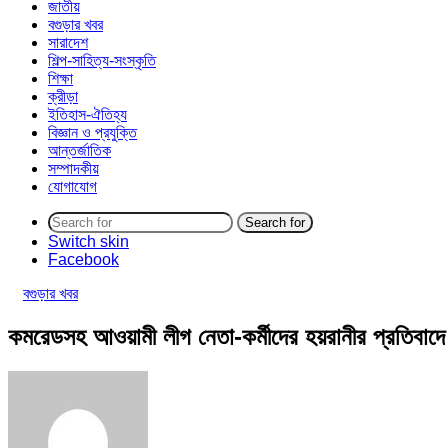
জাতীয়
বগুড়ার খবর
সারাদেশ
শিল্প-সাহিত্য-সংস্কৃতি
শিক্ষা
ক্রীড়া
ইতিহাস-ঐতিহ্য
বিজ্ঞান ও প্রযুক্তি
আন্তর্জাতিক
সম্পাদকীয়
যোগাযোগ
Search for
Switch skin
Facebook
বগুড়ার খবর
কমরেডসহ আওয়ামী লীগ নেতা-কর্মীদের হয়রানীর প্রতিবাদে 