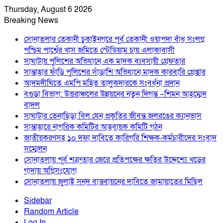
Thursday, August 6 2026
Breaking News
সোনাতলার তেকানী চুকাইনগরে পূর্ব তেকানী ওয়াপদা বাঁধ সংলগ্ন
পশ্চিম পার্শ্বের খাস জমিতে স্টেডিয়াম চায় এলাকাবাসী
সাঘাটায় পুলিশের অভিযানে এক মাদক ব্যবসায়ী গ্রেফতার
সান্তাহার ফাঁড়ি পুলিশের সাঁড়াশি অভিযানে মাদক কারবারি গ্রেপ্তার
আদমদীঘিতে এমপি মহিত তালুকদারকে সংবর্ধনা প্রদান
বগুড়া বিভাগ: উত্তরাঞ্চলের উন্নয়নের নতুন দিগন্ত –শিমন আহম্মেদ
বাদল
সাঘাটার তেনাছিড়া বিল যেন প্রকৃতির জীবন্ত জলরঙের ক্যানভাস
সান্তাহারে নাগরিক কমিটির আহবায়ক কমিটি গঠন
জাতীয়করণসহ ১০ দফা দাবিতে কারিগরি শিক্ষক-কর্মচারীদের সংবাদ
সম্মেলন
সোনাতলায় পূর্ব শত্রুতার জেরে প্রতিপক্ষের ক্ষতির উদ্দেশ্যে খড়ের
গাদায় অগ্নিসংযোগ
সোনাতলায় জুলাই সনদ বাস্তবায়নের দাবিতে জামায়াতের মিছিল
Sidebar
Random Article
Log In