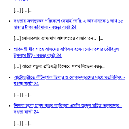
[…] […]...
বগুড়ায় অস্বাস্থ্যকর পরিবেশে সেমাই তৈরি: ২ কারখানাকে ১ লাখ ১৫
হাজার টাকা জরিমানা - বগুড়া বার্তা 24
[…] সোনাতলায় ভ্রাম্যমাণ আদালতের বাজার তদ… [...
প্রতিমন্ত্রী মীর শাহে আলমের এপিএস হলেন সোনাতলার তৌহিদুল
ইসলাম টিটু - বগুড়া বার্তা 24
[…] আরো পড়ূনঃ প্রতিমন্ত্রী হিসেবে শপথ নিচ্ছেন বগুড়...
আটোয়ারীতে কীটনাশক ডিলার ও দোকানদারদের সাথে মতবিনিময় -
বগুড়া বার্তা 24
[…] […]...
শিক্ষক হলো মানুষ গড়ার কারিগর" এমপি আব্দুল মহিত তালুকদার -
বগুড়া বার্তা 24
[…] […]...