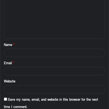
o
m
m
e
n
t
Name
*
*
Email
*
Website
Save my name, email, and website in this browser for the next
time I comment.