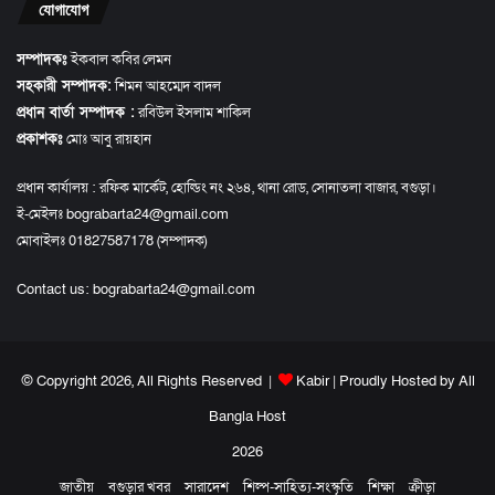
যোগাযোগ
সম্পাদকঃ
ইকবাল কবির লেমন
সহকারী সম্পাদক:
শিমন আহম্মেদ বাদল
প্রধান বার্তা সম্পাদক :
রবিউল ইসলাম শাকিল
প্রকাশকঃ
মোঃ আবু রায়হান
প্রধান কার্যালয় : রফিক মার্কেট, হোল্ডিং নং ২৬৪, থানা রোড, সোনাতলা বাজার, বগুড়া।
ই-মেইলঃ bograbarta24@gmail.com
মোবাইলঃ 01827587178 (সম্পাদক)
Contact us:
bograbarta24@gmail.com
© Copyright 2026, All Rights Reserved |
Kabir
| Proudly Hosted by
All
Bangla Host
2026
জাতীয়
বগুড়ার খবর
সারাদেশ
শিল্প-সাহিত্য-সংস্কৃতি
শিক্ষা
ক্রীড়া