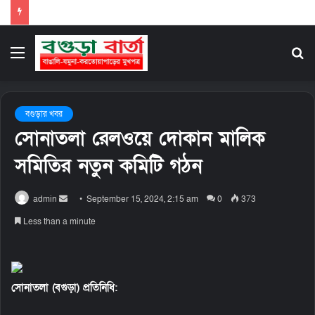
Menu
S
fo
বগুড়ার খবর
সোনাতলা রেলওয়ে দোকান মালিক
সমিতির নতুন কমিটি গঠন
admin
S
September 15, 2024, 2:15 am
0
373
e
Less than a minute
n
d
a
n
সোনাতলা (বগুড়া) প্রতিনিধি:
e