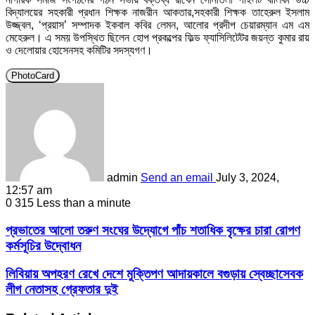
বিদ্যালয়ের সহকারী প্রধান শিক্ষক নাজরীন আকতার,সহকারী শিক্ষক তাহেরুল ইসলাম
উজ্জ্বল, ‘প্রয়াস’ সম্পাদক ইকবাল কবির লেমন, আলোর প্রদীপ চেয়ারম্যান এম এম
মেহেরুল। এ সময় উপস্থিত ছিলেন হোপ প্রকল্পের ফিল্ড ফ্যাসিলিটেটর জয়ন্ত কুমার রায়
ও দেলোয়ার হোসেনসহ কমিটির সদস্যগণ।
PhotoCard
admin
Send an email
July 3, 2024,
12:57 am
0
315
Less than a minute
প্রভাতের আলো তরুণ সংঘের উদ্যোগে পাঁচ শতাধিক বৃক্ষের চারা রোপণ
কর্মসূচির উদ্বোধন
লিবিয়ায় অপহরণ রেখে দেশে মুক্তিপণ আদায়কালে বগুড়ায় স্বেচ্ছাসেবক
লীগ নেতাসহ গ্রেফতার দুই