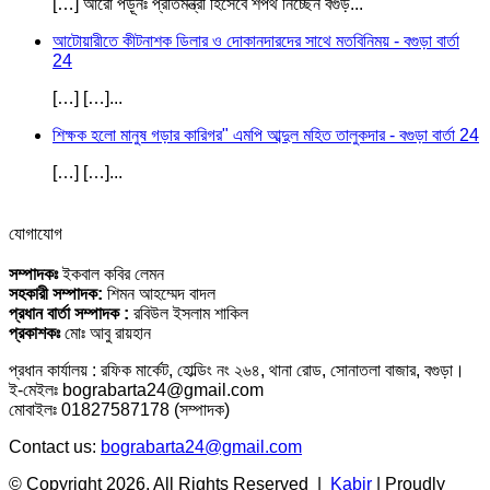
[…] আরো পড়ূনঃ প্রতিমন্ত্রী হিসেবে শপথ নিচ্ছেন বগুড়...
আটোয়ারীতে কীটনাশক ডিলার ও দোকানদারদের সাথে মতবিনিময় - বগুড়া বার্তা
24
[…] […]...
শিক্ষক হলো মানুষ গড়ার কারিগর" এমপি আব্দুল মহিত তালুকদার - বগুড়া বার্তা 24
[…] […]...
যোগাযোগ
সম্পাদকঃ
ইকবাল কবির লেমন
সহকারী সম্পাদক:
শিমন আহম্মেদ বাদল
প্রধান বার্তা সম্পাদক :
রবিউল ইসলাম শাকিল
প্রকাশকঃ
মোঃ আবু রায়হান
প্রধান কার্যালয় : রফিক মার্কেট, হোল্ডিং নং ২৬৪, থানা রোড, সোনাতলা বাজার, বগুড়া।
ই-মেইলঃ bograbarta24@gmail.com
মোবাইলঃ 01827587178 (সম্পাদক)
Contact us:
bograbarta24@gmail.com
© Copyright 2026, All Rights Reserved |
Kabir
| Proudly