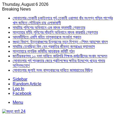
Thursday, August 6 2026
Breaking News
সোনাতলার তেকানী চুকাইনগরে পূর্ব তেকানী ওয়াপদা বাঁধ সংলগ্ন পশ্চিম পার্শ্বের
খাস জমিতে স্টেডিয়াম চায় এলাকাবাসী
সাঘাটায় পুলিশের অভিযানে এক মাদক ব্যবসায়ী গ্রেফতার
সান্তাহার ফাঁড়ি পুলিশের সাঁড়াশি অভিযানে মাদক কারবারি গ্রেপ্তার
আদমদীঘিতে এমপি মহিত তালুকদারকে সংবর্ধনা প্রদান
বগুড়া বিভাগ: উত্তরাঞ্চলের উন্নয়নের নতুন দিগন্ত –শিমন আহম্মেদ বাদল
সাঘাটার তেনাছিড়া বিল যেন প্রকৃতির জীবন্ত জলরঙের ক্যানভাস
সান্তাহারে নাগরিক কমিটির আহবায়ক কমিটি গঠন
জাতীয়করণসহ ১০ দফা দাবিতে কারিগরি শিক্ষক-কর্মচারীদের সংবাদ সম্মেলন
সোনাতলায় পূর্ব শত্রুতার জেরে প্রতিপক্ষের ক্ষতির উদ্দেশ্যে খড়ের গাদায়
অগ্নিসংযোগ
সোনাতলায় জুলাই সনদ বাস্তবায়নের দাবিতে জামায়াতের মিছিল
Sidebar
Random Article
Log In
Facebook
Menu