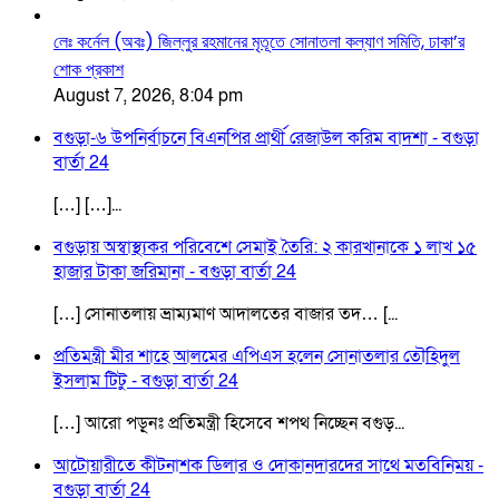
লেঃ কর্নেল (অবঃ) জিল্লুর রহমানের মৃতূতে সোনাতলা কল্যাণ সমিতি, ঢাকা’র
শোক প্রকাশ
August 7, 2026, 8:04 pm
বগুড়া-৬ উপনির্বাচনে বিএনপির প্রার্থী রেজাউল করিম বাদশা - বগুড়া
বার্তা 24
[…] […]...
বগুড়ায় অস্বাস্থ্যকর পরিবেশে সেমাই তৈরি: ২ কারখানাকে ১ লাখ ১৫
হাজার টাকা জরিমানা - বগুড়া বার্তা 24
[…] সোনাতলায় ভ্রাম্যমাণ আদালতের বাজার তদ… [...
প্রতিমন্ত্রী মীর শাহে আলমের এপিএস হলেন সোনাতলার তৌহিদুল
ইসলাম টিটু - বগুড়া বার্তা 24
[…] আরো পড়ূনঃ প্রতিমন্ত্রী হিসেবে শপথ নিচ্ছেন বগুড়...
আটোয়ারীতে কীটনাশক ডিলার ও দোকানদারদের সাথে মতবিনিময় -
বগুড়া বার্তা 24