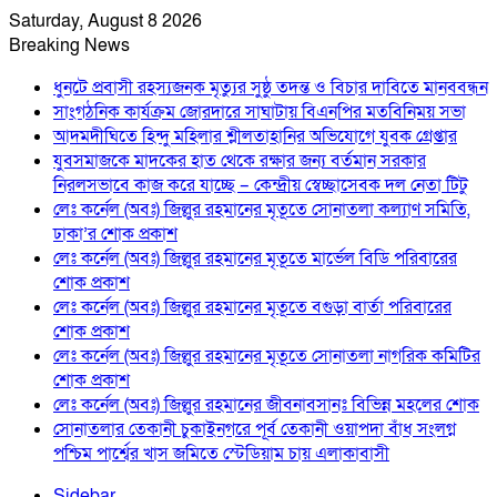
Saturday, August 8 2026
Breaking News
ধুনটে প্রবাসী রহস্যজনক মৃত্যুর সুষ্ঠু তদন্ত ও বিচার দাবিতে মানববন্ধন
সাংগঠনিক কার্যক্রম জোরদারে সাঘাটায় বিএনপির মতবিনিময় সভা
আদমদীঘিতে হিন্দু মহিলার শ্লীলতাহানির অভিযোগে যুবক গ্রেপ্তার
যুবসমাজকে মাদকের হাত থেকে রক্ষার জন্য বর্তমান সরকার
নিরলসভাবে কাজ করে যাচ্ছে – কেন্দ্রীয় স্বেচ্ছাসেবক দল নেতা টিটু
লেঃ কর্নেল (অবঃ) জিল্লুর রহমানের মৃতূতে সোনাতলা কল্যাণ সমিতি,
ঢাকা’র শোক প্রকাশ
লেঃ কর্নেল (অবঃ) জিল্লুর রহমানের মৃতূতে মার্ভেল বিডি পরিবারের
শোক প্রকাশ
লেঃ কর্নেল (অবঃ) জিল্লুর রহমানের মৃতূতে বগুড়া বার্তা পরিবারের
শোক প্রকাশ
লেঃ কর্নেল (অবঃ) জিল্লুর রহমানের মৃতূতে সোনাতলা নাগরিক কমিটির
শোক প্রকাশ
লেঃ কর্নেল (অবঃ) জিল্লুর রহমানের জীবনাবসানঃ বিভিন্ন মহলের শোক
সোনাতলার তেকানী চুকাইনগরে পূর্ব তেকানী ওয়াপদা বাঁধ সংলগ্ন
পশ্চিম পার্শ্বের খাস জমিতে স্টেডিয়াম চায় এলাকাবাসী
Sidebar