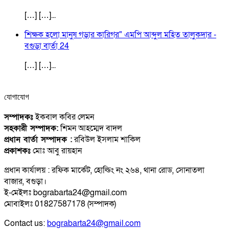
[…] […]...
শিক্ষক হলো মানুষ গড়ার কারিগর" এমপি আব্দুল মহিত তালুকদার -
বগুড়া বার্তা 24
[…] […]...
যোগাযোগ
সম্পাদকঃ
ইকবাল কবির লেমন
সহকারী সম্পাদক:
শিমন আহম্মেদ বাদল
প্রধান বার্তা সম্পাদক :
রবিউল ইসলাম শাকিল
প্রকাশকঃ
মোঃ আবু রায়হান
প্রধান কার্যালয় : রফিক মার্কেট, হোল্ডিং নং ২৬৪, থানা রোড, সোনাতলা
বাজার, বগুড়া।
ই-মেইলঃ bograbarta24@gmail.com
মোবাইলঃ 01827587178 (সম্পাদক)
Contact us:
bograbarta24@gmail.com