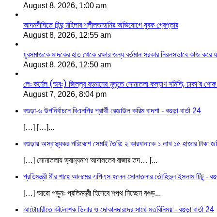
August 8, 2026, 1:00 am
আদমদীঘিতে হিন্দু মহিলার শ্লীলতাহানির অভিযোগে যুবক গ্রেপ্তার
August 8, 2026, 12:55 am
যুবসমাজকে মাদকের হাত থেকে রক্ষার জন্য বর্তমান সরকার নিরলসভাবে কাজ করে যাচ্
August 8, 2026, 12:50 am
লেঃ কর্নেল (অবঃ) জিল্লুর রহমানের মৃতূতে সোনাতলা কল্যাণ সমিতি, ঢাকা’র শোক
August 7, 2026, 8:04 pm
বগুড়া-৬ উপনির্বাচনে বিএনপির প্রার্থী রেজাউল করিম বাদশা - বগুড়া বার্তা 24
[…] […]...
বগুড়ায় অস্বাস্থ্যকর পরিবেশে সেমাই তৈরি: ২ কারখানাকে ১ লাখ ১৫ হাজার টাকা জরি
[…] সোনাতলায় ভ্রাম্যমাণ আদালতের বাজার তদ… [...
প্রতিমন্ত্রী মীর শাহে আলমের এপিএস হলেন সোনাতলার তৌহিদুল ইসলাম টিটু - বগুড়
[…] আরো পড়ূনঃ প্রতিমন্ত্রী হিসেবে শপথ নিচ্ছেন বগুড়...
আটোয়ারীতে কীটনাশক ডিলার ও দোকানদারদের সাথে মতবিনিময় - বগুড়া বার্তা 24