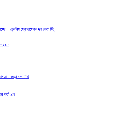
ছে – কেন্দ্রীয় স্বেচ্ছাসেবক দল নেতা টিটু
 প্রকাশ
মানা - বগুড়া বার্তা 24
া বার্তা 24