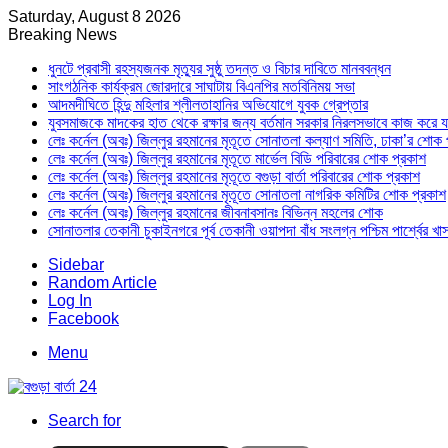
Saturday, August 8 2026
Breaking News
ধুনটে প্রবাসী রহস্যজনক মৃত্যুর সুষ্ঠু তদন্ত ও বিচার দাবিতে মানববন্ধন
সাংগঠনিক কার্যক্রম জোরদারে সাঘাটায় বিএনপির মতবিনিময় সভা
আদমদীঘিতে হিন্দু মহিলার শ্লীলতাহানির অভিযোগে যুবক গ্রেপ্তার
যুবসমাজকে মাদকের হাত থেকে রক্ষার জন্য বর্তমান সরকার নিরলসভাবে কাজ করে যাচ্ছ
লেঃ কর্নেল (অবঃ) জিল্লুর রহমানের মৃতূতে সোনাতলা কল্যাণ সমিতি, ঢাকা’র শোক 
লেঃ কর্নেল (অবঃ) জিল্লুর রহমানের মৃতূতে মার্ভেল বিডি পরিবারের শোক প্রকাশ
লেঃ কর্নেল (অবঃ) জিল্লুর রহমানের মৃতূতে বগুড়া বার্তা পরিবারের শোক প্রকাশ
লেঃ কর্নেল (অবঃ) জিল্লুর রহমানের মৃতূতে সোনাতলা নাগরিক কমিটির শোক প্রকাশ
লেঃ কর্নেল (অবঃ) জিল্লুর রহমানের জীবনাবসানঃ বিভিন্ন মহলের শোক
সোনাতলার তেকানী চুকাইনগরে পূর্ব তেকানী ওয়াপদা বাঁধ সংলগ্ন পশ্চিম পার্শ্বের খ
Sidebar
Random Article
Log In
Facebook
Menu
Search for