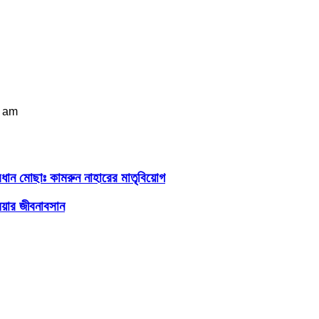
6 am
রধান মোছাঃ কামরুন নাহারের মাতৃবিয়োগ
িয়ার জীবনাবসান