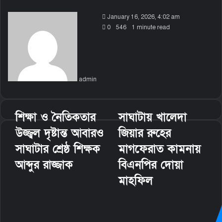
S
January 16, 2026, 4:02 am
e
0
546
1 minute read
n
d
a
n
admin
e
m
a
i
শিক্ষা ও নৈতিকতার
সাঘাটায় খালেদা
l
উজ্জ্বল দৃষ্টান্ত আবারও
জিয়ার রুহের
সাঘাটার শ্রেষ্ঠ শিক্ষক
মাগফেরাত কামনায়
আব্দুর রাজ্জাক
বিএনপির দোয়া
মাহফিল