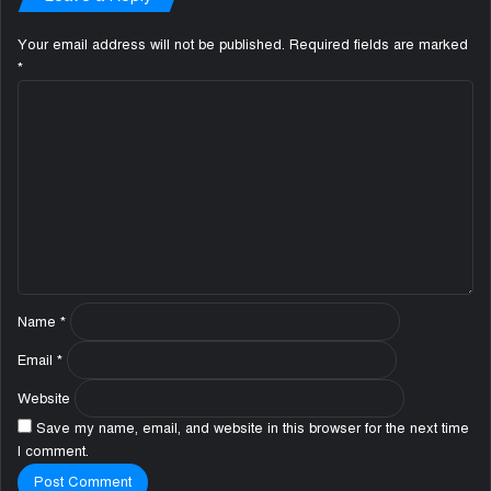
Your email address will not be published.
Required fields are marked
*
C
o
m
m
e
n
t
*
Name
*
Email
*
Website
Save my name, email, and website in this browser for the next time
I comment.