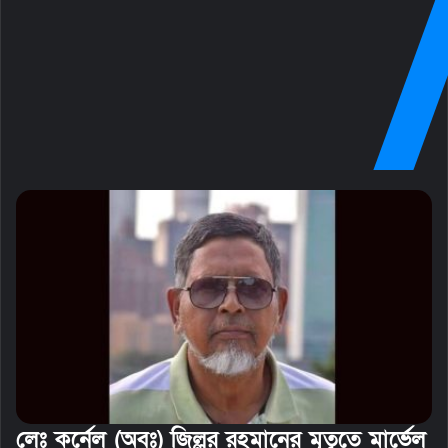
লেঃ কর্নেল (অবঃ) জিল্লুর রহমানের মৃতূতে মার্ভেল