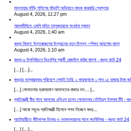
সান্তাহার ফাঁড়ি পুলিশের সাঁড়াশি অভিযানে মাদক কারবারি গ্রেপ্তার
August 4, 2026, 11:27 pm
আদমদীঘিতে এমপি মহিত তালুকদারকে সংবর্ধনা প্রদান
August 4, 2026, 1:40 am
বগুড়া বিভাগ: উত্তরাঞ্চলের উন্নয়নের নতুন দিগন্ত –শিমন আহম্মেদ বাদল
August 4, 2026, 1:10 am
বগুড়া-৬ উপনির্বাচনে বিএনপির প্রার্থী রেজাউল করিম বাদশা - বগুড়া বার্তা 24
[…] […]...
বগুড়ায় অস্বাস্থ্যকর পরিবেশে সেমাই তৈরি: ২ কারখানাকে ১ লাখ ১৫ হাজার টাকা জরি
[…] সোনাতলায় ভ্রাম্যমাণ আদালতের বাজার তদ… [...
প্রতিমন্ত্রী মীর শাহে আলমের এপিএস হলেন সোনাতলার তৌহিদুল ইসলাম টিটু - বগুড়
[…] আরো পড়ূনঃ প্রতিমন্ত্রী হিসেবে শপথ নিচ্ছেন বগুড়...
আটোয়ারীতে কীটনাশক ডিলার ও দোকানদারদের সাথে মতবিনিময় - বগুড়া বার্তা 24
[…] […]...