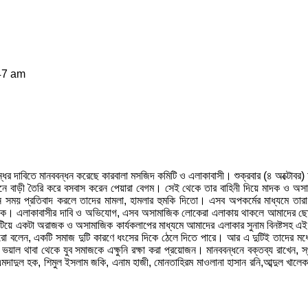
47 am
ধের দাবিতে মানববন্ধন করেছে কারবালা মসজিদ কমিটি ও এলাকাবাসী। শুক্রবার (৪ অক্টোবর
নে বাড়ী তৈরি করে বসবাস করেন পেয়ারা বেগম। সেই থেকে তার বাহিনী দিয়ে মাদক ও অসাম
্ন সময় প্রতিবাদ করলে তাদের মামলা, হামলার হুমকি দিতো। এসব অপকর্মের মাধ্যমে তার
দেরকে। এলাকাবাসীর দাবি ও অভিযোগ, এসব অসামাজিক লোকেরা এলাকায় থাকলে আমাদের ছোট 
য়ে একটা অরাজক ও অসামাজিক কার্যকলাপের মাধ্যমে আমাদের এলাকার সুনাম বিনষ্টসহ এই 
রো বলেন, একটি সমাজ দুটি কারণে ধংসের দিকে ঠেলে দিতে পারে। আর এ দুটিই তাদের মধ
ল থাবা থেকে যুব সমাজকে এক্ষুনি রক্ষা করা প্রয়োজন। মানববন্ধনে বক্তব্য রাখেন, স্
মদাদুল হক, শিমুল ইসলাম জকি, এনাম হাজী, মোনতাহিরম মাওলানা হাসান রনি,আব্দুল খালেক