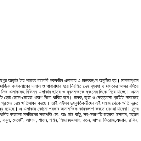
) দুপুর আড়াই টায় শহরের কলোনী চকফরিদ এলাকায় এ মানববন্ধন অনুষ্ঠিত হয়। মানববন্ধনে
াজিক কার্যকলাপের দালাল ও পাহারাদার হয়ে নিয়মিত দেহ ব্যবসা ও মাদকের আসর বসিয়ে
া নিজ এলাকাসহ বিভিন্ন এলাকার ছাত্র ও যুবসমাজকে ধ্বংসের দিকে নিয়ে যাচ্ছে। এমন
ছোট ছেলে-মেয়েরা খারাপ দিকে ধাবিত হবে। মাদক, জুয়া ও দেহব্যবসা প্রতিটা সমাজেই
গ্রামের চরম ক্ষতিসাধন করছে। তাই এইসব দুস্কৃতিকারীদের এই সমাজ থেকে অতি দ্রুত
্যে রয়েছে। এ এলাকায় কোনো প্রকার অসামাজিক কার্যকলাপ করতে দেওয়া যাবেনা। সুন্দর
থানীয় কারবালা মসজিদের সভাপতি মো. আঃ হাই কাল্টু, সহ-সভাপতি জহুরুল ইসলাম, আব্দুল
, বাবুল, মেহেদী, আসাদ, শাওন, মমিন, মিজানফয়সাল, রতন, সাগর, ফিরোজ,এমরান, রাকিব,