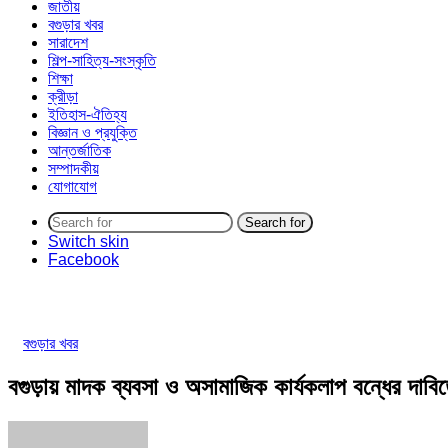
জাতীয়
বগুড়ার খবর
সারাদেশ
শিল্প-সাহিত্য-সংস্কৃতি
শিক্ষা
ক্রীড়া
ইতিহাস-ঐতিহ্য
বিজ্ঞান ও প্রযুক্তি
আন্তর্জাতিক
সম্পাদকীয়
যোগাযোগ
Search for
Switch skin
Facebook
বগুড়ার খবর
বগুড়ায় মাদক ব্যবসা ও অসামাজিক কার্যকলাপ বন্ধের দাবি