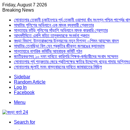
Friday, August 7 2026
Breaking News
সোনাতলার তেকানী চুকাইনগরে পূর্ব তেকানী ওয়াপদা বাঁধ সংলগ্ন পশ্চিম পার্শ্বের খ
সাঘাটায় পুলিশের অভিযানে এক মাদক ব্যবসায়ী গ্রেফতার
সান্তাহার ফাঁড়ি পুলিশের সাঁড়াশি অভিযানে মাদক কারবারি গ্রেপ্তার
আদমদীঘিতে এমপি মহিত তালুকদারকে সংবর্ধনা প্রদান
বগুড়া বিভাগ: উত্তরাঞ্চলের উন্নয়নের নতুন দিগন্ত –শিমন আহম্মেদ বাদল
সাঘাটার তেনাছিড়া বিল যেন প্রকৃতির জীবন্ত জলরঙের ক্যানভাস
সান্তাহারে নাগরিক কমিটির আহবায়ক কমিটি গঠন
জাতীয়করণসহ ১০ দফা দাবিতে কারিগরি শিক্ষক-কর্মচারীদের সংবাদ সম্মেলন
সোনাতলায় পূর্ব শত্রুতার জেরে প্রতিপক্ষের ক্ষতির উদ্দেশ্যে খড়ের গাদায় অগ্নিস
সোনাতলায় জুলাই সনদ বাস্তবায়নের দাবিতে জামায়াতের মিছিল
Sidebar
Random Article
Log In
Facebook
Menu
Search for