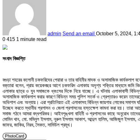
admin
Send an email
October 5, 2024, 1:
0
415
1 minute read
সংবাদ বিজ্ঞপ্তি
বগুড়া শহরের কলোনী চকফরিদের পেয়ারা ও তার বাহিনীর মাদক ও অসামাজিক কার্যকলাপ বন্
বক্তারা বলেন, প্রায় কয়েকবছর আগে চকফরিদ এলাকায় অদৃশ্য শক্তির মাধ্যমে জমি কি
এলাকার ছাত্র ও যুব সমাজকে ধ্বংসের দিকে নিয়ে যাচ্ছে। এ ঘটনায় এলাকাবাসী বিভিন
অসামাজিক কার্যকলাপ করার কারণে বিভিন্ন সময় পুলিশ সতর্ক ও গ্রেপ্তারও করেন তা
অভিশাপ এবং অন্যায়। এরা প্রতিনিয়ত এই এলাকাসহ বিভিন্ন জায়গার লোকের সমাগম ঘটি
উচ্ছেদ করতে স্থানীয় প্রশাসন ও জেলা প্রশাসনের হস্তক্ষেপ কামনা করা হয়। তারা আ
সমাজ গঠনে আমরা বদ্ধপরিকর। আইনশৃঙ্খলা বাহিনী ও প্রশাসনের কাছে অনুরোধ তাদের ভয়া
মোমিন খান, মো. মমিনুল ইসলাম, নূরুল ইসলাম আকাশ, আব্দুল হালিম, আজিজুল ইসলাম, এ
জাফর, জাকির, নিরব, সৈকত, সামিউল প্রমূখ।
PhotoCard