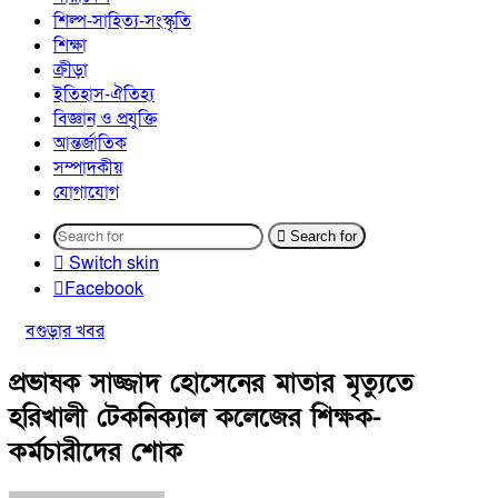
শিল্প-সাহিত্য-সংস্কৃতি
শিক্ষা
ক্রীড়া
ইতিহাস-ঐতিহ্য
বিজ্ঞান ও প্রযুক্তি
আন্তর্জাতিক
সম্পাদকীয়
যোগাযোগ
Search for
Switch skin
Facebook
বগুড়ার খবর
প্রভাষক সাজ্জাদ হোসেনের মাতার মৃত্যুতে
হরিখালী টেকনিক্যাল কলেজের শিক্ষক-
কর্মচারীদের শোক