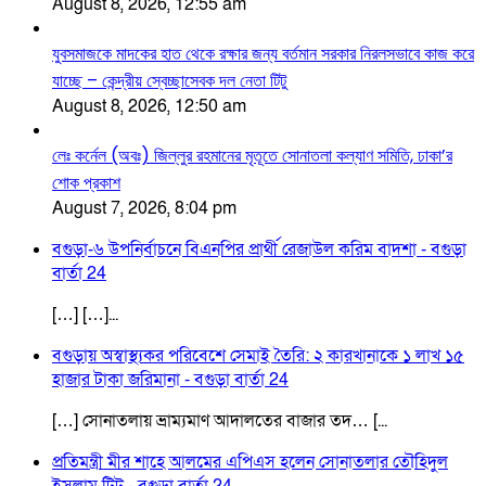
August 8, 2026, 12:55 am
যুবসমাজকে মাদকের হাত থেকে রক্ষার জন্য বর্তমান সরকার নিরলসভাবে কাজ করে
যাচ্ছে – কেন্দ্রীয় স্বেচ্ছাসেবক দল নেতা টিটু
August 8, 2026, 12:50 am
লেঃ কর্নেল (অবঃ) জিল্লুর রহমানের মৃতূতে সোনাতলা কল্যাণ সমিতি, ঢাকা’র
শোক প্রকাশ
August 7, 2026, 8:04 pm
বগুড়া-৬ উপনির্বাচনে বিএনপির প্রার্থী রেজাউল করিম বাদশা - বগুড়া
বার্তা 24
[…] […]...
বগুড়ায় অস্বাস্থ্যকর পরিবেশে সেমাই তৈরি: ২ কারখানাকে ১ লাখ ১৫
হাজার টাকা জরিমানা - বগুড়া বার্তা 24
[…] সোনাতলায় ভ্রাম্যমাণ আদালতের বাজার তদ… [...
প্রতিমন্ত্রী মীর শাহে আলমের এপিএস হলেন সোনাতলার তৌহিদুল
ইসলাম টিটু - বগুড়া বার্তা 24