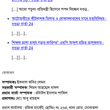
[…] আরো পড়ূনঃ প্রতিমন্ত্রী হিসেবে শপথ নিচ্ছেন বগুড়...
আটোয়ারীতে কীটনাশক ডিলার ও দোকানদারদের সাথে মতবিনিময় -
বগুড়া বার্তা 24
[…] […]...
শিক্ষক হলো মানুষ গড়ার কারিগর" এমপি আব্দুল মহিত তালুকদার -
বগুড়া বার্তা 24
[…] […]...
যোগাযোগ
সম্পাদকঃ
ইকবাল কবির লেমন
সহকারী সম্পাদক:
শিমন আহম্মেদ বাদল
প্রধান বার্তা সম্পাদক :
রবিউল ইসলাম শাকিল
প্রকাশকঃ
মোঃ আবু রায়হান
প্রধান কার্যালয় : রফিক মার্কেট, হোল্ডিং নং ২৬৪, থানা রোড, সোনাতলা