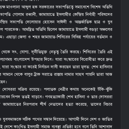
যক্ষ মাওলানা আব্দুল হক সরকারের সভাপতিত্বে সমাবেশে বিশেষ অতিথি
ভাপতি গোলাম রব্বানী, জামায়াতে ইসলামীর কেন্দ্রিয় নির্বাহী পরিষদের
 কেন্দ্রিয় সভাপতি দেলোয়ার হোসেন সাঈদী ও আন্তর্জাতিক ছাত্র ও যুব
াল পারভেজ। আমন্ত্রিত অতিথি ছিলেন জামায়াতে ইসলামী বগুড়া অঞ্চলের
। এছাড়া জেলা ও শহর জামায়াত-শিবিরের বিভিন্ন পর্যায়ের বর্তমান ও
 থেকে সৎ, যোগ্য, দূর্নীতিমুক্ত নেতৃত্ব তৈরি করছে। শিবিরের তৈরি এই
, কল্যাণময় বাংলাদেশ উপহার দিবে। যারা সংস্কারের বিরোধীতা করে দ্রুত
 যারা সংস্কার না করেই নির্বাচন দাবী করছেন তারা মূলত: শেখ হাসিনার
 সামনে থেকে বালুর ট্রাক সরাতে রাস্তায় নামার সাহস পায়নি তারা আজ
রছেন।
দোসররা সক্রিয় রয়েছে। পলাতক নেত্রীর কথায় অনেকেই উঁকি-ঝুঁকি
ি মারবেন বিপদ ততই বাড়বে। গণহত্যাকারী শেখ হাসিনা ও তার দোসররা
 জামায়াতের নিরপরাধ শীর্ষ নেতাদের হত্যা করেছে, তাদের বিচার
র ও যুবসমাজকে সঠিক পথের সন্ধান দিয়েছে। আগামী দিনে দেশ ও জাতির
েই দেশে কাংখিত ইসলামী সমাজ ব্যবস্থা প্রতিষ্ঠা হবে বলে তিনি আশাবাদ