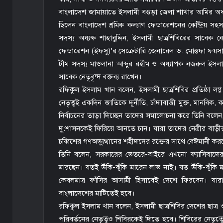
বাংলাদেশ জামায়াতে ইসলামী বগুড়া জেলা শাখার আমির অধ্
ছিলেন বাংলাদেশ শ্রমিক কল্যাণ ফেডারেশনের কেন্দ্রিয় সহস
সদস্য অধ্যক্ষ শাহাবুদ্দিন, ইসলামী ছাত্রশিবিরের সাবেক
ফেডারেশন (ইফসু)’র সেক্রেটারি জেনারেল ড. মোস্তফা ফয়স
টীম সদস্য মাওলানা আব্দুর রহীম ও অধ্যাপক নজরুল ইসলাম
সাবেক নেতৃবৃন্দ বক্তব্য রাখেন।
রফিকুল ইসলাম খান বলেন, ইসলামী ছাত্রশিবির প্রতিষ্ঠা লগ্ন
নেতৃত্বই একদিন জাতিকে দূর্নীতি, চাঁদাবাজী মুক্ত, মানবিক
নির্বাচনের তাড়া দিচ্ছেন তাদের সমালোচনা করে তিনি বলেন,
দু:শাসনকেই ফিরিয়ে আনতে চান। যারা তাদের নেত্রীর বাড়ীর
চব্বিশের গণঅভ্যুত্থানের শহীদদের রক্তের সাথে বেঈমানী ক
তিনি বলেন, সরকারের ভেতরে-বাইরে এখনো ফ্যাসিবাদের 
মারছেন। যতই উঁকি-ঝুঁকি মারেন লাভ নাই। যত উঁকি-ঝুঁক
কেবলমাত্র ফাঁসির আসামী হিসাবেই দেশে ফিরবেন। যারা
বাংলাদেশের মাটিতেই হবে।
রফিকুল ইসলাম খান বলেন, ইসলামী ছাত্রশিবির দেশের ছাত্
পরিবর্তনের নেতৃত্বও শিবিরকেই দিতে হবে। শিবিরের নেতৃত্ব