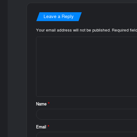
Leave a Reply
Your email address will not be published.
Required fie
C
o
m
m
e
n
t
Name
*
*
Email
*