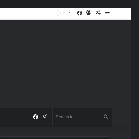
Facebook
Log
Random
Sidebar
In
Article
Facebook
Switch
Search
skin
for