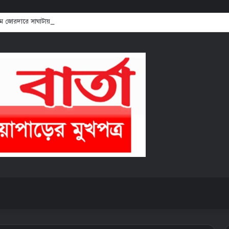
্রম জোরদারে সাঘাটায় বিএনপির মতবিনিময় সভা