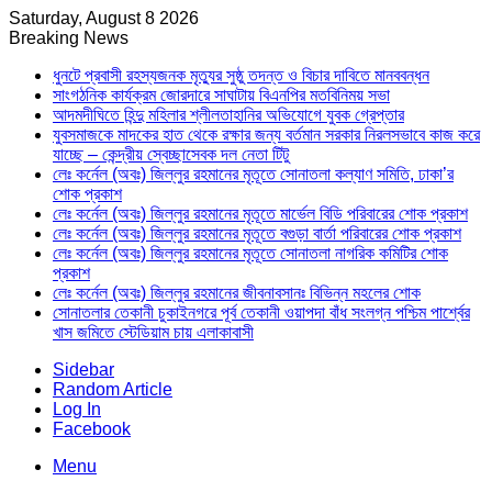
Saturday, August 8 2026
Breaking News
ধুনটে প্রবাসী রহস্যজনক মৃত্যুর সুষ্ঠু তদন্ত ও বিচার দাবিতে মানববন্ধন
সাংগঠনিক কার্যক্রম জোরদারে সাঘাটায় বিএনপির মতবিনিময় সভা
আদমদীঘিতে হিন্দু মহিলার শ্লীলতাহানির অভিযোগে যুবক গ্রেপ্তার
যুবসমাজকে মাদকের হাত থেকে রক্ষার জন্য বর্তমান সরকার নিরলসভাবে কাজ করে
যাচ্ছে – কেন্দ্রীয় স্বেচ্ছাসেবক দল নেতা টিটু
লেঃ কর্নেল (অবঃ) জিল্লুর রহমানের মৃতূতে সোনাতলা কল্যাণ সমিতি, ঢাকা’র
শোক প্রকাশ
লেঃ কর্নেল (অবঃ) জিল্লুর রহমানের মৃতূতে মার্ভেল বিডি পরিবারের শোক প্রকাশ
লেঃ কর্নেল (অবঃ) জিল্লুর রহমানের মৃতূতে বগুড়া বার্তা পরিবারের শোক প্রকাশ
লেঃ কর্নেল (অবঃ) জিল্লুর রহমানের মৃতূতে সোনাতলা নাগরিক কমিটির শোক
প্রকাশ
লেঃ কর্নেল (অবঃ) জিল্লুর রহমানের জীবনাবসানঃ বিভিন্ন মহলের শোক
সোনাতলার তেকানী চুকাইনগরে পূর্ব তেকানী ওয়াপদা বাঁধ সংলগ্ন পশ্চিম পার্শ্বের
খাস জমিতে স্টেডিয়াম চায় এলাকাবাসী
Sidebar
Random Article
Log In
Facebook
Menu