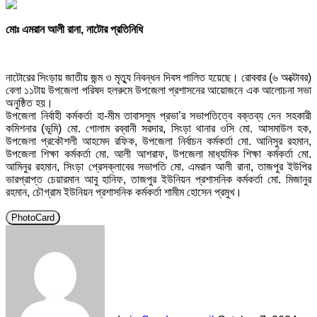
মোঃ এমরান আলী রানা, নাটোর প্রতিনিধি
নাটোরের সিংড়ায় জাতীয় জন্ম ও মৃত্যু নিবন্ধন দিবস পালিত হয়েছে। রোববার (৬ অক্টোবর)
বেলা ১১টায় উপজেলা পরিষদ হলরুমে উপজেলা প্রশাসনের আয়োজনে এক আলোচনা সভা
অনুষ্ঠিত হয়।
উপজেলা নির্বাহী কর্মকর্তা হা-মীম তাবাসসুম প্রভা’র সভাপতিত্বে বক্তব্য দেন সহকারী
কমিশনার (ভূমি) মো. গোলাম রব্বানী সরদার, সিংড়া থানার ওসি মো. আসমাউল হক,
উপজেলা প্রকৌশলী আহমেদ রফিক, উপজেলা নির্বাচন কর্মকর্তা মো. আনিসুর রহমান,
উপজেলা শিক্ষা কর্মকর্তা মো. আলী আশরাফ, উপজেলা মাধ্যমিক শিক্ষা কর্মকর্তা মো.
আমিনুর রহমান, সিংড়া প্রেসক্লাবের সভাপতি মো. এমরান আলী রানা, তাজপুর ইউপির
ভারপ্রাপ্ত চেয়ারমান আবু হানিফ, তাজপুর ইউনিয়ন প্রশাসনিক কর্মকর্তা মো. মিজানুর
রহমান, চৌগ্রাম ইউনিয়ন প্রশাসনিক কর্মকর্তা শামীম হোসেন প্রমুখ।
PhotoCard