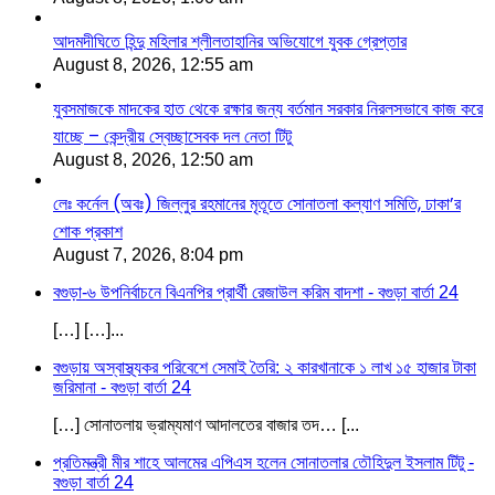
আদমদীঘিতে হিন্দু মহিলার শ্লীলতাহানির অভিযোগে যুবক গ্রেপ্তার
August 8, 2026, 12:55 am
যুবসমাজকে মাদকের হাত থেকে রক্ষার জন্য বর্তমান সরকার নিরলসভাবে কাজ করে
যাচ্ছে – কেন্দ্রীয় স্বেচ্ছাসেবক দল নেতা টিটু
August 8, 2026, 12:50 am
লেঃ কর্নেল (অবঃ) জিল্লুর রহমানের মৃতূতে সোনাতলা কল্যাণ সমিতি, ঢাকা’র
শোক প্রকাশ
August 7, 2026, 8:04 pm
বগুড়া-৬ উপনির্বাচনে বিএনপির প্রার্থী রেজাউল করিম বাদশা - বগুড়া বার্তা 24
[…] […]...
বগুড়ায় অস্বাস্থ্যকর পরিবেশে সেমাই তৈরি: ২ কারখানাকে ১ লাখ ১৫ হাজার টাকা
জরিমানা - বগুড়া বার্তা 24
[…] সোনাতলায় ভ্রাম্যমাণ আদালতের বাজার তদ… [...
প্রতিমন্ত্রী মীর শাহে আলমের এপিএস হলেন সোনাতলার তৌহিদুল ইসলাম টিটু -
বগুড়া বার্তা 24