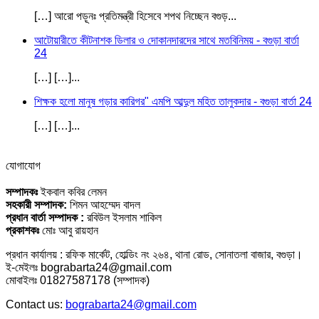
[…] আরো পড়ূনঃ প্রতিমন্ত্রী হিসেবে শপথ নিচ্ছেন বগুড়...
আটোয়ারীতে কীটনাশক ডিলার ও দোকানদারদের সাথে মতবিনিময় - বগুড়া বার্তা
24
[…] […]...
শিক্ষক হলো মানুষ গড়ার কারিগর" এমপি আব্দুল মহিত তালুকদার - বগুড়া বার্তা 24
[…] […]...
যোগাযোগ
সম্পাদকঃ
ইকবাল কবির লেমন
সহকারী সম্পাদক:
শিমন আহম্মেদ বাদল
প্রধান বার্তা সম্পাদক :
রবিউল ইসলাম শাকিল
প্রকাশকঃ
মোঃ আবু রায়হান
প্রধান কার্যালয় : রফিক মার্কেট, হোল্ডিং নং ২৬৪, থানা রোড, সোনাতলা বাজার, বগুড়া।
ই-মেইলঃ bograbarta24@gmail.com
মোবাইলঃ 01827587178 (সম্পাদক)
Contact us:
bograbarta24@gmail.com