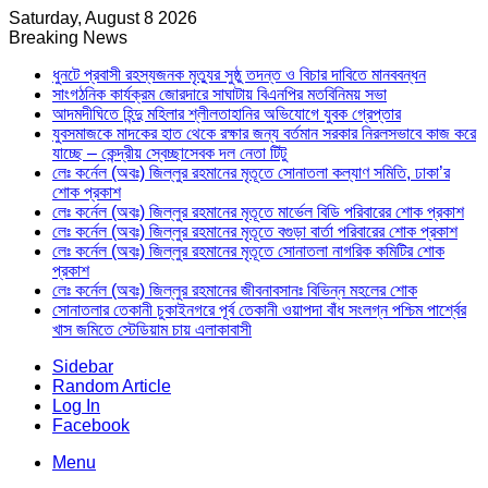
Saturday, August 8 2026
Breaking News
ধুনটে প্রবাসী রহস্যজনক মৃত্যুর সুষ্ঠু তদন্ত ও বিচার দাবিতে মানববন্ধন
সাংগঠনিক কার্যক্রম জোরদারে সাঘাটায় বিএনপির মতবিনিময় সভা
আদমদীঘিতে হিন্দু মহিলার শ্লীলতাহানির অভিযোগে যুবক গ্রেপ্তার
যুবসমাজকে মাদকের হাত থেকে রক্ষার জন্য বর্তমান সরকার নিরলসভাবে কাজ করে
যাচ্ছে – কেন্দ্রীয় স্বেচ্ছাসেবক দল নেতা টিটু
লেঃ কর্নেল (অবঃ) জিল্লুর রহমানের মৃতূতে সোনাতলা কল্যাণ সমিতি, ঢাকা’র
শোক প্রকাশ
লেঃ কর্নেল (অবঃ) জিল্লুর রহমানের মৃতূতে মার্ভেল বিডি পরিবারের শোক প্রকাশ
লেঃ কর্নেল (অবঃ) জিল্লুর রহমানের মৃতূতে বগুড়া বার্তা পরিবারের শোক প্রকাশ
লেঃ কর্নেল (অবঃ) জিল্লুর রহমানের মৃতূতে সোনাতলা নাগরিক কমিটির শোক
প্রকাশ
লেঃ কর্নেল (অবঃ) জিল্লুর রহমানের জীবনাবসানঃ বিভিন্ন মহলের শোক
সোনাতলার তেকানী চুকাইনগরে পূর্ব তেকানী ওয়াপদা বাঁধ সংলগ্ন পশ্চিম পার্শ্বের
খাস জমিতে স্টেডিয়াম চায় এলাকাবাসী
Sidebar
Random Article
Log In
Facebook
Menu