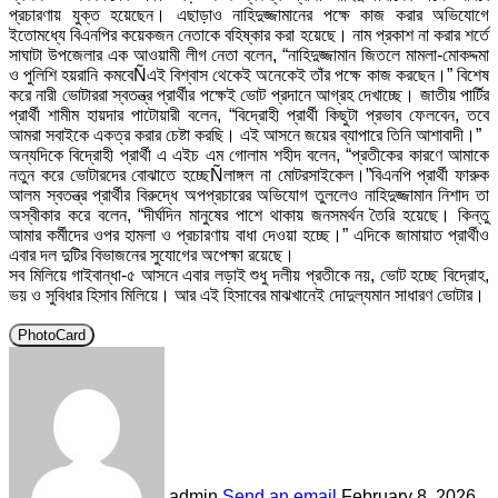
প্রচারণায় যুক্ত হয়েছেন। এছাড়াও নাহিদুজ্জামানের পক্ষে কাজ করার অভিযোগে
ইতোমধ্যে বিএনপির কয়েকজন নেতাকে বহিষ্কার করা হয়েছে। নাম প্রকাশ না করার শর্তে
সাঘাটা উপজেলার এক আওয়ামী লীগ নেতা বলেন, “নাহিদুজ্জামান জিতলে মামলা-মোকদ্দমা
ও পুলিশি হয়রানি কমবেÑএই বিশ্বাস থেকেই অনেকেই তাঁর পক্ষে কাজ করছেন।” বিশেষ
করে নারী ভোটাররা স্বতন্ত্র প্রার্থীর পক্ষেই ভোট প্রদানে আগ্রহ দেখাচ্ছে। জাতীয় পার্টির
প্রার্থী শামীম হায়দার পাটোয়ারী বলেন, “বিদ্রোহী প্রার্থী কিছুটা প্রভাব ফেলবেন, তবে
আমরা সবাইকে একত্র করার চেষ্টা করছি। এই আসনে জয়ের ব্যাপারে তিনি আশাবাদী।”
অন্যদিকে বিদ্রোহী প্রার্থী এ এইচ এম গোলাম শহীদ বলেন, “প্রতীকের কারণে আমাকে
নতুন করে ভোটারদের বোঝাতে হচ্ছেÑলাঙ্গল না মোটরসাইকেল।”বিএনপি প্রার্থী ফারুক
আলম স্বতন্ত্র প্রার্থীর বিরুদ্ধে অপপ্রচারের অভিযোগ তুললেও নাহিদুজ্জামান নিশাদ তা
অস্বীকার করে বলেন, “দীর্ঘদিন মানুষের পাশে থাকায় জনসমর্থন তৈরি হয়েছে। কিন্তু
আমার কর্মীদের ওপর হামলা ও প্রচারণায় বাধা দেওয়া হচ্ছে।” এদিকে জামায়াত প্রার্থীও
এবার দল দুটির বিভাজনের সুযোগের অপেক্ষা রয়েছে।
সব মিলিয়ে গাইবান্ধা-৫ আসনে এবার লড়াই শুধু দলীয় প্রতীকে নয়, ভোট হচ্ছে বিদ্রোহ,
ভয় ও সুবিধার হিসাব মিলিয়ে। আর এই হিসাবের মাঝখানেই দোদুল্যমান সাধারণ ভোটার।
PhotoCard
admin
Send an email
February 8, 2026,