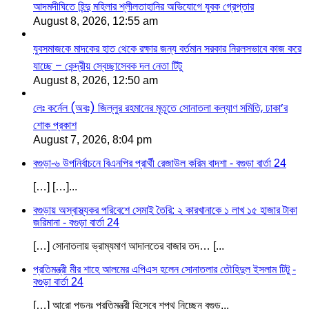
আদমদীঘিতে হিন্দু মহিলার শ্লীলতাহানির অভিযোগে যুবক গ্রেপ্তার
August 8, 2026, 12:55 am
যুবসমাজকে মাদকের হাত থেকে রক্ষার জন্য বর্তমান সরকার নিরলসভাবে কাজ করে
যাচ্ছে – কেন্দ্রীয় স্বেচ্ছাসেবক দল নেতা টিটু
August 8, 2026, 12:50 am
লেঃ কর্নেল (অবঃ) জিল্লুর রহমানের মৃতূতে সোনাতলা কল্যাণ সমিতি, ঢাকা’র
শোক প্রকাশ
August 7, 2026, 8:04 pm
বগুড়া-৬ উপনির্বাচনে বিএনপির প্রার্থী রেজাউল করিম বাদশা - বগুড়া বার্তা 24
[…] […]...
বগুড়ায় অস্বাস্থ্যকর পরিবেশে সেমাই তৈরি: ২ কারখানাকে ১ লাখ ১৫ হাজার টাকা
জরিমানা - বগুড়া বার্তা 24
[…] সোনাতলায় ভ্রাম্যমাণ আদালতের বাজার তদ… [...
প্রতিমন্ত্রী মীর শাহে আলমের এপিএস হলেন সোনাতলার তৌহিদুল ইসলাম টিটু -
বগুড়া বার্তা 24
[…] আরো পড়ূনঃ প্রতিমন্ত্রী হিসেবে শপথ নিচ্ছেন বগুড়...