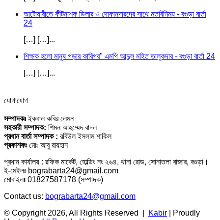
আটোয়ারীতে কীটনাশক ডিলার ও দোকানদারদের সাথে মতবিনিময় - বগুড়া বার্তা
24
[…] […]...
শিক্ষক হলো মানুষ গড়ার কারিগর" এমপি আব্দুল মহিত তালুকদার - বগুড়া বার্তা 24
[…] […]...
যোগাযোগ
সম্পাদকঃ
ইকবাল কবির লেমন
সহকারী সম্পাদক:
শিমন আহম্মেদ বাদল
প্রধান বার্তা সম্পাদক :
রবিউল ইসলাম শাকিল
প্রকাশকঃ
মোঃ আবু রায়হান
প্রধান কার্যালয় : রফিক মার্কেট, হোল্ডিং নং ২৬৪, থানা রোড, সোনাতলা বাজার, বগুড়া।
ই-মেইলঃ bograbarta24@gmail.com
মোবাইলঃ 01827587178 (সম্পাদক)
Contact us:
bograbarta24@gmail.com
© Copyright 2026, All Rights Reserved |
Kabir
| Proudly