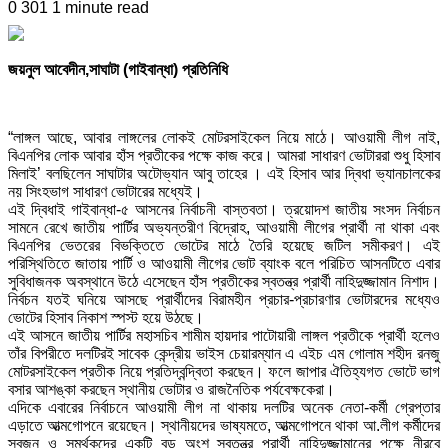
0
301
1 minute read
জয়নুল আবেদীন,সাঘাটা (গাইবান্ধা) প্রতিনিধি
“লাঙ্গল আছে, আবার লাঙ্গলের লোকই মোটরসাইকেল নিয়ে মাঠে। আওয়ামী লীগ নাই,
বিএনপির লোক আবার হাঁস প্রতীকের পক্ষে কাজ করে। আমরা সাধারণ ভোটাররা শুধু হিসাব
মিলাই’ বলছিলেন সাঘাটার অটোভ্যান আবু তাহের । এই হিসাব আর দ্বিধা ভ্যানচালকের
নয় সিংহভাগ সাধারণ ভোটারের মধ্যেই।
এই দ্বিধাই গাইবান্ধা-৫ আসনের নির্বাচনী বাস্তবতা। ত্রয়োদশ জাতীয় সংসদ নির্বাচন
সামনে রেখে জাতীয় পার্টির অভ্যন্তরীণ বিদ্রোহ, আওয়ামী লীগের প্রার্থী না থাকা এবং
বিএনপির ভেতরের বিভক্তিতে ভোটের মাঠে তৈরি হয়েছে জটিল সমীকরণ। এই
পরিস্থিতিতে জাতায় পার্টি ও আওয়ামী লীগের ভোট ব্যাংক বলে পরিচিত আসনটিতে এবার
সুবিধাজনক অবস্থানে উঠে এসেছেন হাঁস প্রতীকের স্বতন্ত্র প্রার্থী নাহিদুজ্জামান নিশাদ।
নির্বচন যতই ঘনিয়ে আসছে প্রার্থীদের বিরামহীন প্রচার-প্রচারণার ভোটারদের মধ্যেও
ভোটের হিসাব নিকাশ স্পস্ট হয়ে উঠছে।
এই আসনে জাতীয় পার্টির মহাসচিব শামীম হায়দার পাটোয়ারী লাঙ্গল প্রতীকে প্রার্থী হলেও
তাঁর বিপরীতে দলটিরই সাবেক কেন্দ্রীয় ভাইস চেয়ারম্যান এ এইচ এম গোলাম শহীদ রনজু
মোটরসাইকেল প্রতীক নিয়ে প্রতিদ্বন্দ্বিতা করছেন। ফলে জাপার ঐতিহ্যগত ভোটে ভাগ
বসার আশঙ্কা করছেন স্থানীয় ভোটার ও রাজনৈতিক পর্যবেক্ষকেরা।
এদিকে এবারের নির্বাচনে আওয়ামী লীগ না থাকায় দলটির অনেক নেতা-কর্মী গ্রেপ্তার
এড়াতে আত্মগোপনে রয়েছেন। স্থানীয়দের ভাষ্যমতে, আত্মগোপনে থাকা আ.লীগ কর্মীদের
স্বজন ও সমর্থকদের একটি বড় অংশ স্বতন্ত্র প্রার্থী নাহিদুজ্জামানের পক্ষে নীরবে